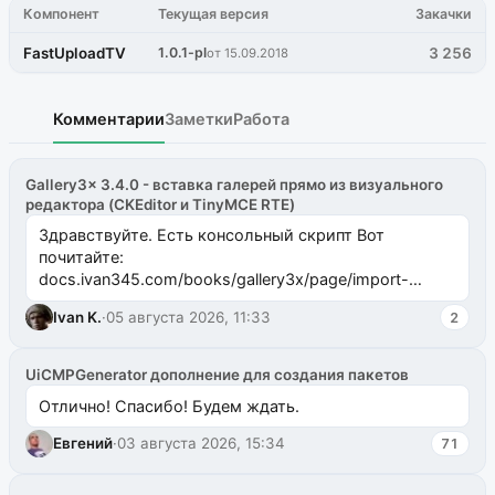
Компонент
Текущая версия
Закачки
FastUploadTV
1.0.1-pl
3 256
от 15.09.2018
Комментарии
Заметки
Работа
Gallery3x 3.4.0 - вставка галерей прямо из визуального
редактора (CKEditor и TinyMCE RTE)
Здравствуйте. Есть консольный скрипт Вот
почитайте:
docs.ivan345.com/books/gallery3x/page/import-
ms2galleryphp
Ivan K.
·
05 августа 2026, 11:33
2
UiCMPGenerator дополнение для создания пакетов
Отлично! Спасибо! Будем ждать.
Евгений
·
03 августа 2026, 15:34
71