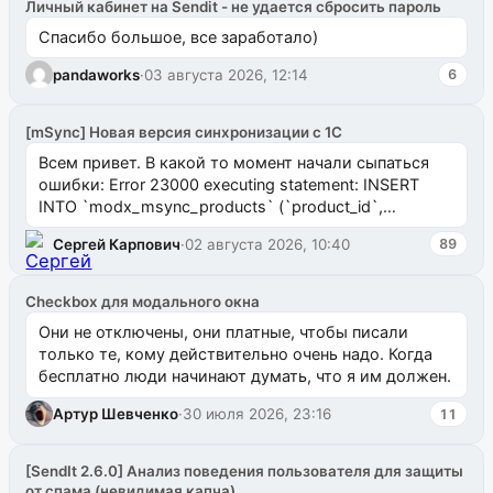
Личный кабинет на Sendit - не удается сбросить пароль
Спасибо большое, все заработало)
pandaworks
·
03 августа 2026, 12:14
6
[mSync] Новая версия синхронизации с 1С
Всем привет. В какой то момент начали сыпаться
ошибки: Error 23000 executing statement: INSERT
INTO `modx_msync_products` (`product_id`,
`uuid_1c`) VALUES ...
Сергей Карпович
·
02 августа 2026, 10:40
89
Checkbox для модального окна
Они не отключены, они платные, чтобы писали
только те, кому действительно очень надо. Когда
бесплатно люди начинают думать, что я им должен.
Артур Шевченко
·
30 июля 2026, 23:16
11
[SendIt 2.6.0] Анализ поведения пользователя для защиты
от спама (невидимая капча)...