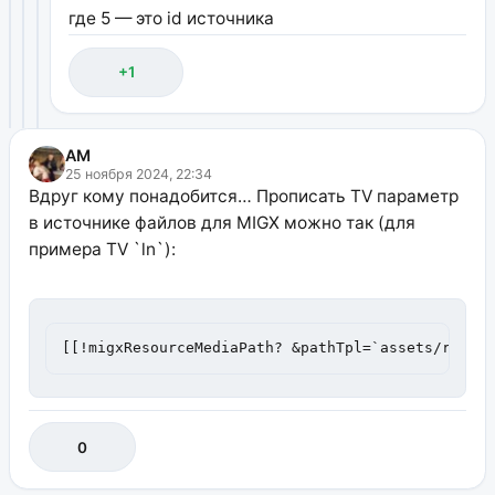
где 5 — это id источника
+1
AM
25 ноября 2024, 22:34
Вдруг кому понадобится… Прописать TV параметр
в источнике файлов для MIGX можно так (для
примера TV `ln`):
[[!migxResourceMediaPath? &pathTpl=`assets/resou
0