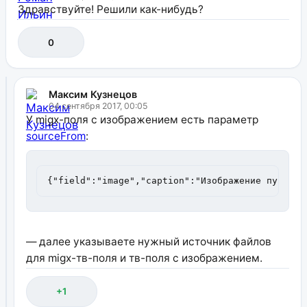
Здравствуйте! Решили как-нибудь?
0
Максим Кузнецов
04 сентября 2017, 00:05
У migx-поля с изображением есть параметр
sourceFrom
:
{"field":"image","caption":"Изображение пузыря"
— далее указываете нужный источник файлов
для migx-тв-поля и тв-поля с изображением.
+1