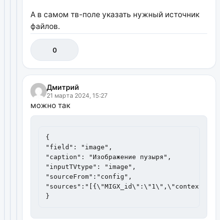
А в самом тв-поле указать нужный источник
файлов.
0
Дмитрий
21 марта 2024, 15:27
можно так
{

"field": "image",

"caption": "Изображение пузыря",

"inputTVtype": "image",

"sourceFrom":"config",

"sources":"[{\"MIGX_id\":\"1\",\"context\":\
}