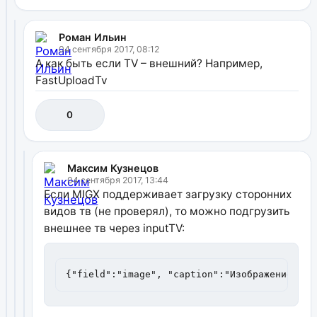
Роман Ильин
04 сентября 2017, 08:12
А как быть если TV – внешний? Например,
FastUploadTv
0
Максим Кузнецов
04 сентября 2017, 13:44
Если MIGX поддерживает загрузку сторонних
видов тв (не проверял), то можно подгрузить
внешнее тв через inputTV:
{"field":"image", "caption":"Изображение", "