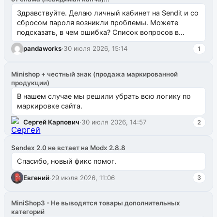
Здравствуйте. Делаю личный кабинет на Sendit и со
сбросом пароля возникли проблемы. Можете
подсказать, в чем ошибка? Список вопросов в
одноименном разделе на modx.pro пока пуст, и,...
pandaworks
·
30 июля 2026, 15:14
1
Minishop + честный знак (продажа маркированной
продукции)
В нашем случае мы решили убрать всю логику по
маркировке сайта.
Сергей Карпович
·
30 июля 2026, 14:57
2
Sendex 2.0 не встает на Modx 2.8.8
Спасибо, новый фикс помог.
Евгений
·
29 июля 2026, 11:06
3
MiniShop3 - Не выводятся товары дополнительных
категорий