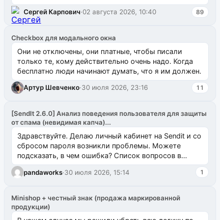
`uuid_1c`) VALUES ...
Сергей Карпович
·
02 августа 2026, 10:40
89
Checkbox для модального окна
Они не отключены, они платные, чтобы писали
только те, кому действительно очень надо. Когда
бесплатно люди начинают думать, что я им должен.
Артур Шевченко
·
30 июля 2026, 23:16
11
[SendIt 2.6.0] Анализ поведения пользователя для защиты
от спама (невидимая капча)...
Здравствуйте. Делаю личный кабинет на Sendit и со
сбросом пароля возникли проблемы. Можете
подсказать, в чем ошибка? Список вопросов в
одноименном разделе на modx.pro пока пуст, и,...
pandaworks
·
30 июля 2026, 15:14
1
Minishop + честный знак (продажа маркированной
продукции)