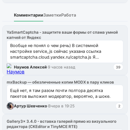
Комментарии
Заметки
Работа
YaSmartCaptcha - защитите ваши формы от спама умной
капчей от Яндекс
Вообще не понял о чем речь) В системной
настройке service_js сейчас указана ссылка
smartcaptcha.cloud.yandex.ru/captcha.js Я
предложил очистить эту настройку, тогда
Наумов Алексей
·
9 часов назад
39
компонент н...
mxBackup — обезличенные копии MODX в пару кликов
Ещё нет, я там разом почти полтора десятка
пакетов выложил модератор, вероятно, а шоке.
Артур Шевченко
·
Вчера в 19:25
2
Gallery3x 3.4.0 - вставка галерей прямо из визуального
редактора (CKEditor и TinyMCE RTE)