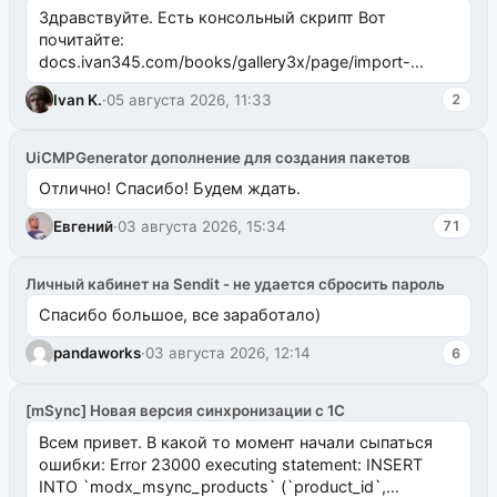
Здравствуйте. Есть консольный скрипт Вот
почитайте:
docs.ivan345.com/books/gallery3x/page/import-
ms2galleryphp
Ivan K.
·
05 августа 2026, 11:33
2
UiCMPGenerator дополнение для создания пакетов
Отлично! Спасибо! Будем ждать.
Евгений
·
03 августа 2026, 15:34
71
Личный кабинет на Sendit - не удается сбросить пароль
Спасибо большое, все заработало)
pandaworks
·
03 августа 2026, 12:14
6
[mSync] Новая версия синхронизации с 1С
Всем привет. В какой то момент начали сыпаться
ошибки: Error 23000 executing statement: INSERT
INTO `modx_msync_products` (`product_id`,