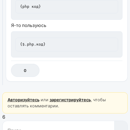
{php код}
Я-то пользуюсь
{$.php.код}
0
Авторизуйтесь
или
зарегистрируйтесь
, чтобы
оставлять комментарии.
6