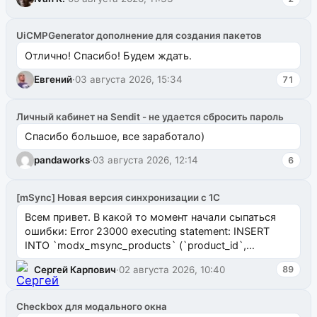
UiCMPGenerator дополнение для создания пакетов
Отлично! Спасибо! Будем ждать.
Евгений
·
03 августа 2026, 15:34
71
Личный кабинет на Sendit - не удается сбросить пароль
Спасибо большое, все заработало)
pandaworks
·
03 августа 2026, 12:14
6
[mSync] Новая версия синхронизации с 1С
Всем привет. В какой то момент начали сыпаться
ошибки: Error 23000 executing statement: INSERT
INTO `modx_msync_products` (`product_id`,
`uuid_1c`) VALUES ...
Сергей Карпович
·
02 августа 2026, 10:40
89
Checkbox для модального окна