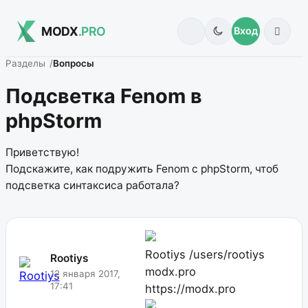
MODX
.PRO
Вход
Разделы
Вопросы
Подсветка Fenom в
phpStorm
Приветствую!
Подскажите, как подружить Fenom с phpStorm, чтоб
подсветка синтаксиса работала?
Rootiys
/users/rootiys
Rootiys
modx.pro
12 января 2017,
17:41
https://modx.pro