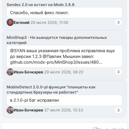
Sendex 2.0 не встает на Modx 2.8.8
Спасибо, новый фикс помог.
Евгений
·
29 июля 2026, 11:06
3
MiniShop3 - Не выводятся товары дополнительных
категорий
@SYAN ваша указанная проблема исправлена еще
до версии 1.2.3 @Павлик Мышкин завел:
github.com/modx-pro/MiniShop3/issues/480
github.com/modx-pro/MiniShop3/issues/481Исправим
Иван Бочкарев
·
29 июля 2026, 08:20
3
в б...
MobileDetect 2.0.0-pl функция "планшеты как
стандартные браузеры не работает"
в 2.1.0-pl баг исправлен
Иван Бочкарев
·
27 июля 2026, 10:33
3