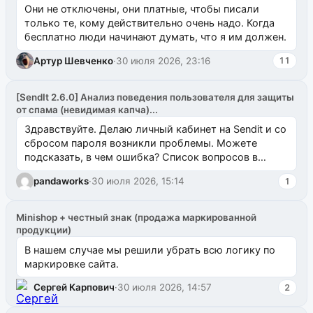
Они не отключены, они платные, чтобы писали
только те, кому действительно очень надо. Когда
бесплатно люди начинают думать, что я им должен.
Артур Шевченко
·
30 июля 2026, 23:16
11
[SendIt 2.6.0] Анализ поведения пользователя для защиты
от спама (невидимая капча)...
Здравствуйте. Делаю личный кабинет на Sendit и со
сбросом пароля возникли проблемы. Можете
подсказать, в чем ошибка? Список вопросов в
одноименном разделе на modx.pro пока пуст, и,...
pandaworks
·
30 июля 2026, 15:14
1
Minishop + честный знак (продажа маркированной
продукции)
В нашем случае мы решили убрать всю логику по
маркировке сайта.
Сергей Карпович
·
30 июля 2026, 14:57
2