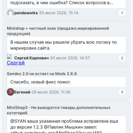
подсказать, в чем ошибка? Список вопросов в
одноименном разделе на modx.pro пока пуст, и,...
pandaworks
·
30 июля 2026, 15:14
1
Minishop + честный знак (продажа маркированной
продукции)
В нашем случае мы решили убрать всю логику по
маркировке сайта.
Сергей Карпович
·
30 июля 2026, 14:57
2
Sendex 2.0 не встает на Modx 2.8.8
Спасибо, новый фикс помог.
Евгений
·
29 июля 2026, 11:06
3
MiniShop3 - Не выводятся товары дополнительных
категорий
@SYAN ваша указанная проблема исправлена еще
до версии 1.2.3 @Павлик Мышкин завел:
github.com/modx-pro/MiniShop3/issues/480