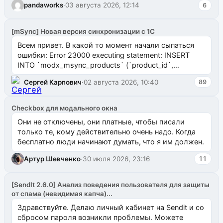
pandaworks
·
03 августа 2026, 12:14
6
[mSync] Новая версия синхронизации с 1С
Всем привет. В какой то момент начали сыпаться
ошибки: Error 23000 executing statement: INSERT
INTO `modx_msync_products` (`product_id`,
`uuid_1c`) VALUES ...
Сергей Карпович
·
02 августа 2026, 10:40
89
Checkbox для модального окна
Они не отключены, они платные, чтобы писали
только те, кому действительно очень надо. Когда
бесплатно люди начинают думать, что я им должен.
Артур Шевченко
·
30 июля 2026, 23:16
11
[SendIt 2.6.0] Анализ поведения пользователя для защиты
от спама (невидимая капча)...
Здравствуйте. Делаю личный кабинет на Sendit и со
сбросом пароля возникли проблемы. Можете