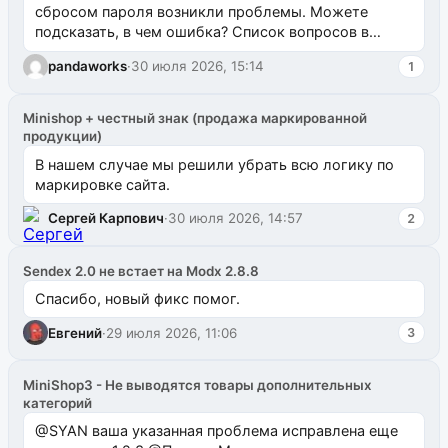
сбросом пароля возникли проблемы. Можете
подсказать, в чем ошибка? Список вопросов в
одноименном разделе на modx.pro пока пуст, и,...
pandaworks
·
30 июля 2026, 15:14
1
Minishop + честный знак (продажа маркированной
продукции)
В нашем случае мы решили убрать всю логику по
маркировке сайта.
Сергей Карпович
·
30 июля 2026, 14:57
2
Sendex 2.0 не встает на Modx 2.8.8
Спасибо, новый фикс помог.
Евгений
·
29 июля 2026, 11:06
3
MiniShop3 - Не выводятся товары дополнительных
категорий
@SYAN ваша указанная проблема исправлена еще