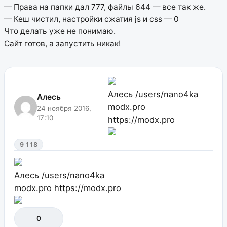
— Права на папки дал 777, файлы 644 — все так же.
— Кеш чистил, настройки сжатия js и css — 0
Что делать уже не понимаю.
Сайт готов, а запустить никак!
Алесь
/users/nano4ka
Алесь
modx.pro
24 ноября 2016,
17:10
https://modx.pro
9 118
Алесь
/users/nano4ka
modx.pro
https://modx.pro
0