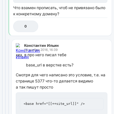
Что взамен прописать, чтоб не привязано было
к конкретному домену?
0
Константин Ильин
25 ноября 2016, 16:39
хех, я про него писал тебе
base_url в верстке есть?
Смотря для чего написано это условие, т.е. на
странице 5377 что-то делается видимо
а так пишут просто
<base href="[[++site_url]]" />