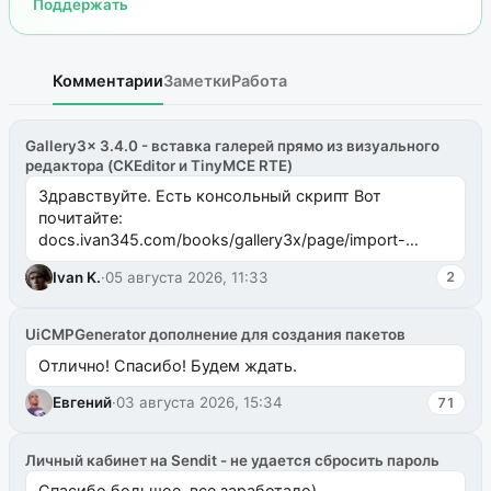
Поддержать
Комментарии
Заметки
Работа
Gallery3x 3.4.0 - вставка галерей прямо из визуального
редактора (CKEditor и TinyMCE RTE)
Здравствуйте. Есть консольный скрипт Вот
почитайте:
docs.ivan345.com/books/gallery3x/page/import-
ms2galleryphp
Ivan K.
·
05 августа 2026, 11:33
2
UiCMPGenerator дополнение для создания пакетов
Отлично! Спасибо! Будем ждать.
Евгений
·
03 августа 2026, 15:34
71
Личный кабинет на Sendit - не удается сбросить пароль
Спасибо большое, все заработало)