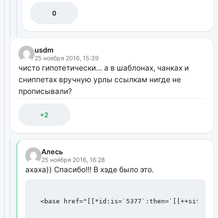
0
usdm
25 ноября 2016, 15:39
чисто гипотетически… а в шаблонах, чанках и
сниппетах вручную урлы ссылкам нигде не
прописывали?
+2
Алесь
25 ноября 2016, 16:28
ахаха)) Спасибо!!! В хэде было это.
<base href="[[*id:is=`5377`:then=`[[++site_ur