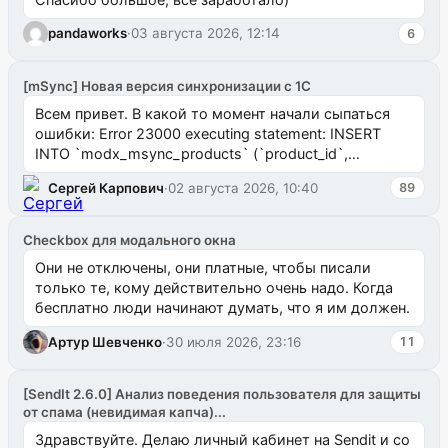
pandaworks
·
03 августа 2026, 12:14
6
[mSync] Новая версия синхронизации с 1С
Всем привет. В какой то момент начали сыпаться
ошибки: Error 23000 executing statement: INSERT
INTO `modx_msync_products` (`product_id`,
`uuid_1c`) VALUES ...
Сергей Карпович
·
02 августа 2026, 10:40
89
Checkbox для модального окна
Они не отключены, они платные, чтобы писали
только те, кому действительно очень надо. Когда
бесплатно люди начинают думать, что я им должен.
Артур Шевченко
·
30 июля 2026, 23:16
11
[SendIt 2.6.0] Анализ поведения пользователя для защиты
от спама (невидимая капча)...
Здравствуйте. Делаю личный кабинет на Sendit и со