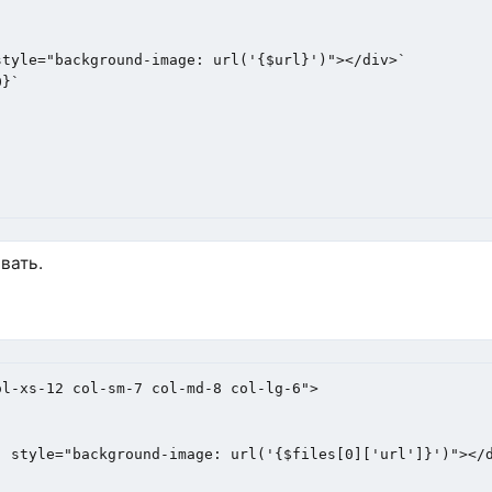
вать.
l-xs-12 col-sm-7 col-md-8 col-lg-6">    
