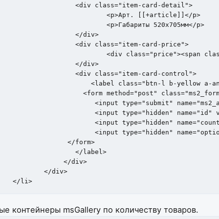
d-detail">

ticle]]</p>

20х705мм</p>

iv>	

rd-price">

n> <i class="fa fa-rub"></i></div>

iv>	

-control">

ow a-antiman">

s="ms2_form">

dd"><span>Купить</span>

 value="{$id}">

unt" value="1">

ons" value="[]">

rm>	

bel>

iv>

			

							</li>
ые контейнеры msGallery по количеству товаров.