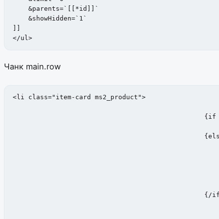
    &parents=`[[*id]]`

    &showHidden=`1`

]]

</ul>
Чанк main.row
<li class="item-card ms2_product">

	                                         {if $thumb?}

                                                     
                                                 {els
                                                     
                                                     
                                         				<div class="gallery-item" style="background-image: url('{'assets_url' | option}components/minishop2/img/web/ms2_small.png')"></div>

                                                		</div>

                                         		</div>

                                                 {/if}	  			
                                                     
									<div class="item-card-title"><h3>{$paget