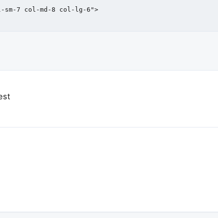
-sm-7 col-md-8 col-lg-6">    

est