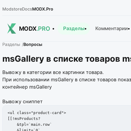
Modstore
Docs
MODX.Pro
MODX
.PRO
Разделы
Комментарии
Разделы
Вопросы
msGallery в списке товаров m
Вывожу в категории все картинки товара.
При использовании msGallery в списке товаров пока
контейнер msGallery
Вывожу сниппет
<ul class="product-card">

[[!msProducts?

    &tpl=`main.row`   

    &limit=`0`
