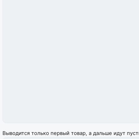
									<div class="item-car
										<p>Арт. [[+ar
										<p>Габариты 5
									</d
									<div class="item-ca
										<div class="price"><span class="price_num">{$price}</spa
									</d
									<div class="item-card
									    <label class="btn-l b-yell
									  <form method="post" clas
									     <input type="submit" name="ms2_action" value="cart/a
									     <input type="hidden" name="id"
									     <input type="hidden" name="co
									     <input type="hidden" name="opti
								      </fo
								        </la
								     </d
								</div>
Выводится только первый товар, а дальше идут пуст