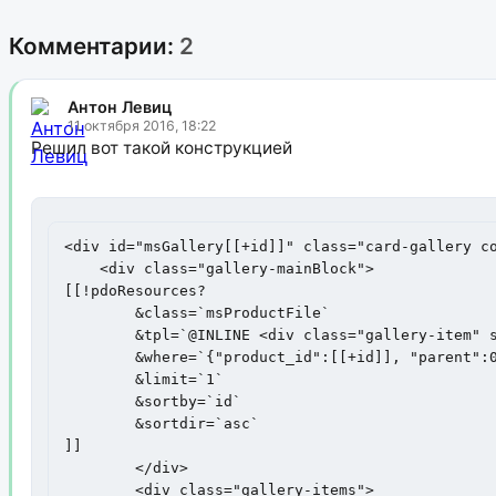
Комментарии:
2
Антон Левиц
11 октября 2016, 18:22
Решил вот такой конструкцией
<div id="msGallery[[+id]]" class="card-gallery co
    <div class="gallery-mainBlock">

[[!pdoResources?

	&class=`msProductFile`

	&tpl=`@INLINE <div class="gallery-item" style="background-image: url('{$url}')"></div>`

	&where=`{"product_id":[[+id]], "parent":0, "rank":0}`

	&limit=`1`

	&sortby=`id`

	&sortdir=`asc`

]]    	

	</div>

	<div class="gallery-items">
