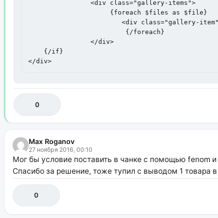
		<div class="gallery-items">

		     {foreach $files as $file}

			<div class="gallery-item" style="background-image: url('{$file['url']}')"></div>

			 {/foreach}

		</div>

    {/if}

</div>
0
Max Roganov
27 ноября 2016, 00:10
Мог бы условие поставить в чанке с помощью fenom и
Спасибо за решение, тоже тупил с выводом 1 товара в
0