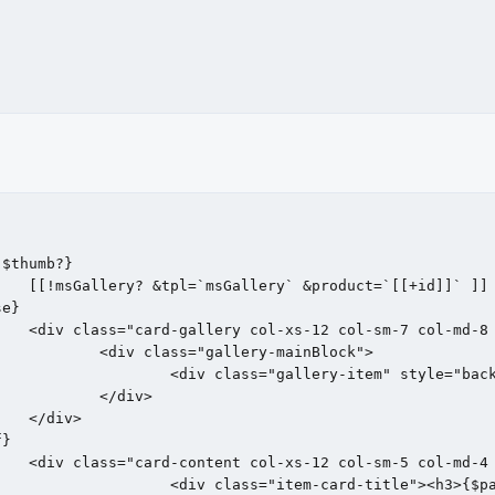
   [[!msGallery? &tpl=`msGallery` &product=`[[+id]]` ]]	

e}

   <div class="card-gallery col-xs-12 col-sm-7 col-md-8 
           <div class="gallery-mainBlock">

	

   <div class="card-content col-xs-12 col-sm-5 col-md-4 
itle}</h3></div>	
