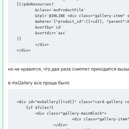
[[!pdoResources?

	&class=`msProductFile`

	&tpl=`@INLINE <div class="gallery-item" style="background-image: url('{$url}')"></div>`

	&where=`{"product_id":[[+id]], "parent":0}`

	&sortby=`id`

	&sortdir=`asc`

]]

	</div>

</div>
но не нравится, что два раза сниппет приходится вызы
в msGallery все проще было
<div id="msGallery[[+id]]" class="card-gallery co
    {if $files?}

        <div class="gallery-mainBlock">

			<div class="gallery-item" style="background-image: url('{$files[0]['url']}')"></div>

		</div>
