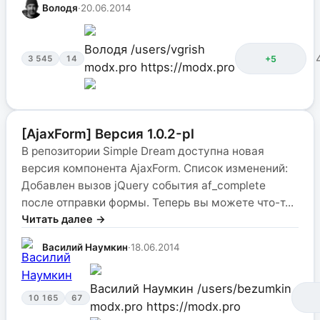
Володя
·
20.06.2014
Володя
/users/vgrish
+5
3 545
14
modx.pro
https://modx.pro
[AjaxForm] Версия 1.0.2-pl
В репозитории Simple Dream доступна новая
версия компонента AjaxForm. Список изменений:
Добавлен вызов jQuery события af_complete
после отправки формы. Теперь вы можете что-т...
Читать далее →
Василий Наумкин
·
18.06.2014
Василий Наумкин
/users/bezumkin
10 165
67
modx.pro
https://modx.pro