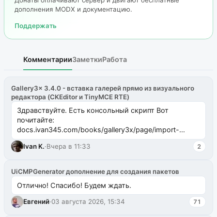
дополнения MODX и документацию.
Поддержать
Комментарии
Заметки
Работа
Gallery3x 3.4.0 - вставка галерей прямо из визуального
редактора (CKEditor и TinyMCE RTE)
Здравствуйте. Есть консольный скрипт Вот
почитайте:
docs.ivan345.com/books/gallery3x/page/import-
ms2galleryphp
Ivan K.
·
Вчера в 11:33
2
UiCMPGenerator дополнение для создания пакетов
Отлично! Спасибо! Будем ждать.
Евгений
·
03 августа 2026, 15:34
71