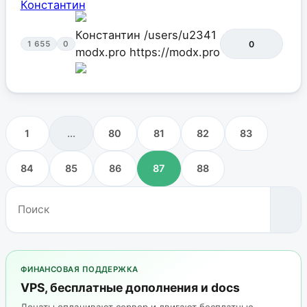
Константин
/users/u2341
0
1 655
0
modx.pro
https://modx.pro
1
...
80
81
82
83
84
85
86
87
88
ФИНАНСОВАЯ ПОДДЕРЖКА
VPS, бесплатные дополнения и docs
Донаты оплачивают сервер и двигают бесплатные