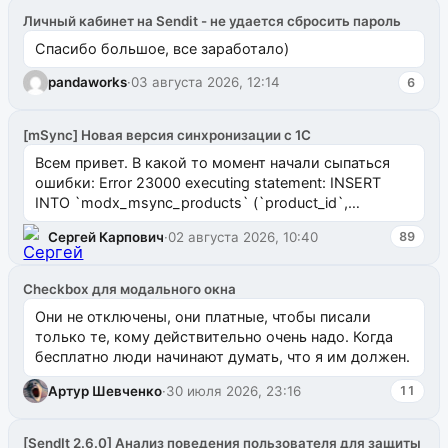
Личный кабинет на Sendit - не удается сбросить пароль
Спасибо большое, все заработало)
pandaworks
·
03 августа 2026, 12:14
6
[mSync] Новая версия синхронизации с 1С
Всем привет. В какой то момент начали сыпаться
ошибки: Error 23000 executing statement: INSERT
INTO `modx_msync_products` (`product_id`,
`uuid_1c`) VALUES ...
Сергей Карпович
·
02 августа 2026, 10:40
89
Checkbox для модального окна
Они не отключены, они платные, чтобы писали
только те, кому действительно очень надо. Когда
бесплатно люди начинают думать, что я им должен.
Артур Шевченко
·
30 июля 2026, 23:16
11
[SendIt 2.6.0] Анализ поведения пользователя для защиты