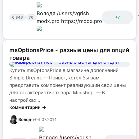
Володя
/users/vgrish
+7
6 846
70
modx.pro
https://modx.pro
msOptionsPrice - разные цены для опций
товара
Купить msOptonsPrice в магазине дополнений
Simple Dream. — Привет, хотел бы вам
представить компонент реализующий свои цены
для характеристик товара Minishop. — В
настройках...
Комментарии →
Володя
·
04.07.2014
Володя
/users/vgrish