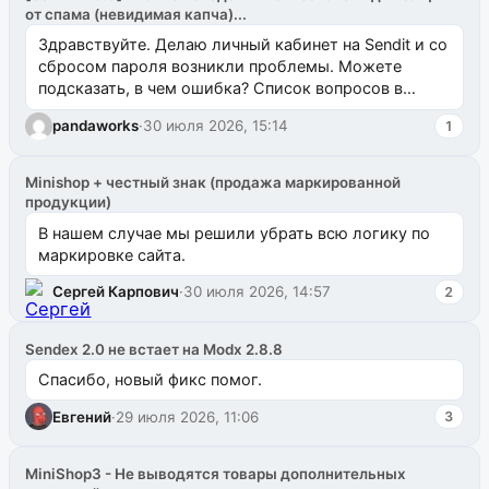
от спама (невидимая капча)...
Здравствуйте. Делаю личный кабинет на Sendit и со
сбросом пароля возникли проблемы. Можете
подсказать, в чем ошибка? Список вопросов в
одноименном разделе на modx.pro пока пуст, и,...
pandaworks
·
30 июля 2026, 15:14
1
Minishop + честный знак (продажа маркированной
продукции)
В нашем случае мы решили убрать всю логику по
маркировке сайта.
Сергей Карпович
·
30 июля 2026, 14:57
2
Sendex 2.0 не встает на Modx 2.8.8
Спасибо, новый фикс помог.
Евгений
·
29 июля 2026, 11:06
3
MiniShop3 - Не выводятся товары дополнительных