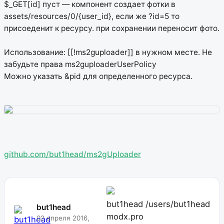
$_GET[id] пуст — компонент создает фотки в
assets/resources/0/{user_id}, если же ?id=5 то
присоеденит к ресурсу. при сохранении переносит фото.
Использование: [[!ms2guploader]] в нужном месте. Не
забудьте права ms2guploaderUserPolicy
Можно указать &pid для определенного ресурса.
github.com/but1head/ms2gUploader
but1head
/users/but1head
but1head
modx.pro
02 апреля 2016,