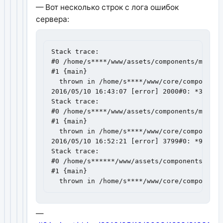
— Вот несколько строк с лога ошибок
сервера:
Stack trace:

#0 /home/s****/www/assets/components/ms2gup
#1 {main}

  thrown in /home/s****/www/core/components
2016/05/10 16:43:07 [error] 2000#0: *3306 F
Stack trace:

#0 /home/s****/www/assets/components/ms2gup
#1 {main}

  thrown in /home/s****/www/core/components
2016/05/10 16:52:21 [error] 3799#0: *949 Fa
Stack trace:

#0 /home/s******/www/assets/components/ms2g
#1 {main}

  thrown in /home/s****/www/core/components
—