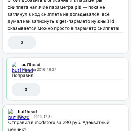
Стоит добавить в описание и в параметры
сниппета наличие параметра
pid
— пока не
заглянул в код сниппета не догадывался, всё
думал как запихнуть в get-параметр нужный id,
оказывается можно просто в параметр сниппета!
0
but1head
08 июня 2016, 16:27
Поправил
0
but1head
08 июня 2016, 17:34
Отправил в modstore за 290 руб. Адекватный
ценник?