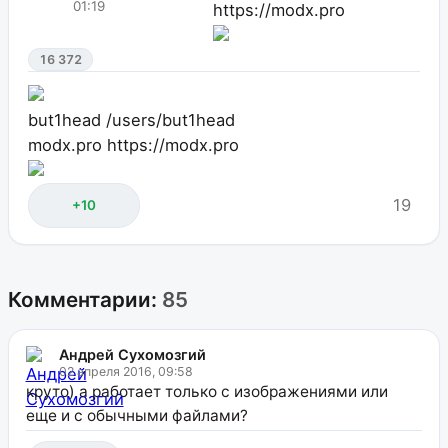
01:19
https://modx.pro
16 372
but1head
/users/but1head
modx.pro
https://modx.pro
19
+10
Комментарии:
85
Андрей Сухомозгий
02 апреля 2016, 09:58
круто) а работает только с изображениями или
еще и с обычными файлами?