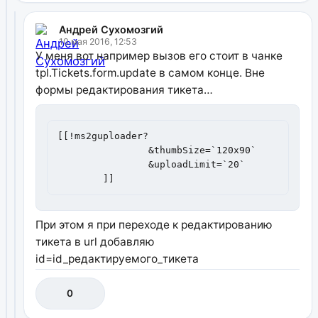
Андрей Сухомозгий
10 мая 2016, 12:53
У меня вот например вызов его стоит в чанке
tpl.Tickets.form.update в самом конце. Вне
формы редактирования тикета…
[[!ms2guploader?

        	&thumbSize=`120x90`

        	&uploadLimit=`20`

        ]]
При этом я при переходе к редактированию
тикета в url добавляю
id=id_редактируемого_тикета
0