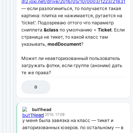
dl2.joxi.net/drive/2016/05/10/0003/1223/218311/
— если разлогиниться, то получается такая
картина: плитка не нажимается, ругается на
'ticket'. Подозреваю оттого что параметр
сниппета
&class
по умолчанию =
Ticket
. Если
страница не тикет, то какой класс там
указывать,
modDocument
?
Может ли неавторизованный пользователь
загружать фотки, если группе (аноним) дать
те же права?
0
but1head
10 мая 2016, 17:08
у меня была завязка на класс — тикет и
авторизованных юзеров. по остальному — в