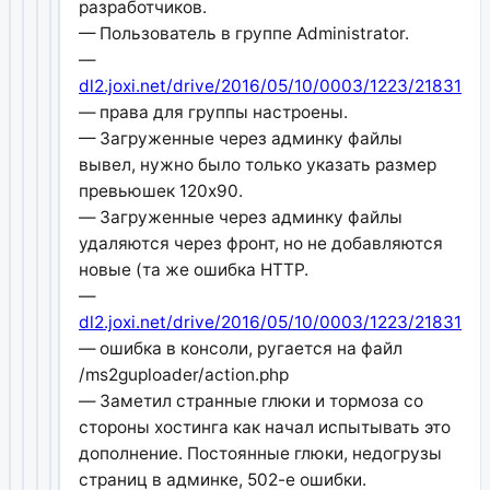
разработчиков.
— Пользователь в группе Administrator.
—
dl2.joxi.net/drive/2016/05/10/0003/1223/218311/1
— права для группы настроены.
— Загруженные через админку файлы
вывел, нужно было только указать размер
превьюшек 120x90.
— Загруженные через админку файлы
удаляются через фронт, но не добавляются
новые (та же ошибка HTTP.
—
dl2.joxi.net/drive/2016/05/10/0003/1223/218311/
— ошибка в консоли, ругается на файл
/ms2guploader/action.php
— Заметил странные глюки и тормоза со
стороны хостинга как начал испытывать это
дополнение. Постоянные глюки, недогрузы
страниц в админке, 502-е ошибки.