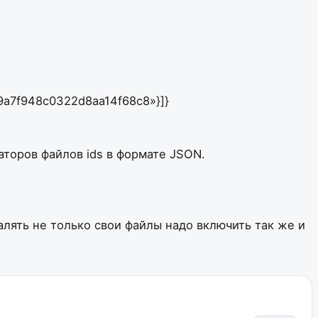
9a7f948c0322d8aa14f68c8»}]}
аторов файлов ids в формате JSON.
лять не только свои файлы надо включить так же и