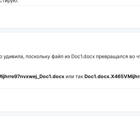
стирую.
удивила, поскольку файл из Doc1.docx превращался во чт
ijhrre97nvxwej_Doc1.docx
или так
Doc1.docx.X465VMijhr