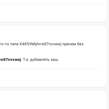
о-то типа X465VMijhrre97nvxwej причем без
re97nvxwej
. Т.е. добавлять хеш.