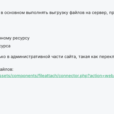
т в основном выполнять выгрузку файлов на сервер, п
нному ресурсу
сурса
ько в административной части сайта, такая как пере
айлов:
assets/components/fileattach/connector.php?action=we