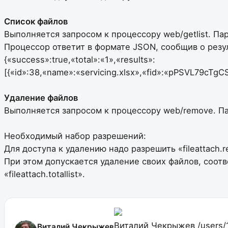
Список файлов
Выполняется запросом к процессору web/getlist. Пар
Процессор ответит в формате JSON, сообщив о резул
{«success»:true,«total»:«1»,«results»:
[{«id»:38,«name»:«servicing.xlsx»,«fid»:«pPSVL79c
Удаление файлов
Выполняется запросом к процессору web/remove. Пар
Необходимый набор разрешений:
Для доступа к удалению надо разрешить «fileattach.
При этом допускается удаление своих файлов, соотв
«fileattach.totallist».
Виталий Чекрыжев
/users/
Виталий Чекрыжев