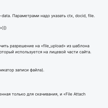
ta. Параметрами надо указать ctx, docid, file.
»}]}
ить разрешение на «file_upload» из шаблона
оторый используется на лицевой части сайта.
икатор записи файла).
ная только для скачивания, и «File Attach