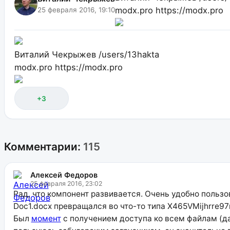
modx.pro
https://modx.pro
25 февраля 2016, 19:10
Виталий Чекрыжев
/users/13hakta
modx.pro
https://modx.pro
+3
Комментарии:
115
Алексей Федоров
25 февраля 2016, 23:02
Рад, что компонент развивается. Очень удобно польз
Doc1.docx превращался во что-то типа X465VMijhrre9
Был
момент
с получением доступа ко всем файлам (да