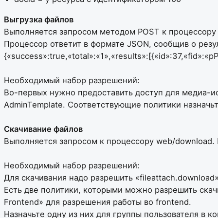
Выгрузка файлов
Выполняется запросом методом POST к процессору mgr
Процессор ответит в формате JSON, сообщив о резу
{«success»:true,«total»:«1»,«results»:[{«id»:37,«fid
Необходимый набор разрешений:
Во-первых нужно предоставить доступ для медиа-ист
AdminTemplate. Соответствующие политики назначьте
Скачивание файлов
Выполняется запросом к процессору web/download. П
Необходимый набор разрешений:
Для скачивания надо разрешить «fileattach.download»
Есть две политики, которыми можно разрешить скачив
Frontend» для разрешения работы во frontend.
Назначьте одну из них для группы пользователя в к