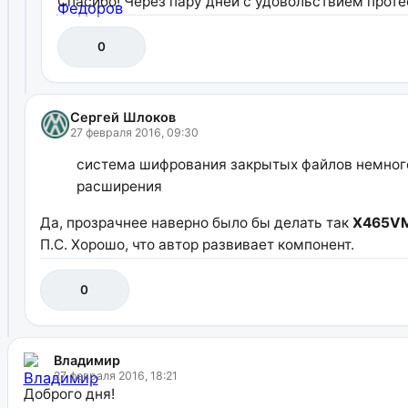
Спасибо! Через пару дней с удовольствием проте
0
Сергей Шлоков
27 февраля 2016, 09:30
система шифрования закрытых файлов немного 
расширения
Да, прозрачнее наверно было бы делать так
X465VM
П.С. Хорошо, что автор развивает компонент.
0
Владимир
27 февраля 2016, 18:21
Доброго дня!