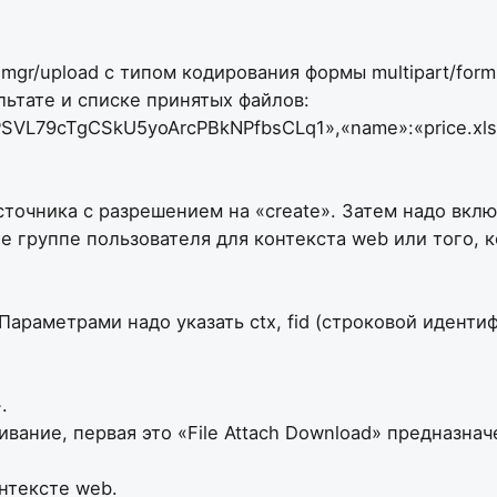
/upload с типом кодирования формы multipart/form-da
льтате и списке принятых файлов:
»:«pPSVL79cTgCSkU5yoArcPBkNPfbsCLq1»,«name»:«price.xls
очника с разрешением на «create». Затем надо включ
 группе пользователя для контекста web или того, к
араметрами надо указать ctx, fid (строковой идентиф
.
ание, первая это «File Attach Download» предназначен
онтексте web.