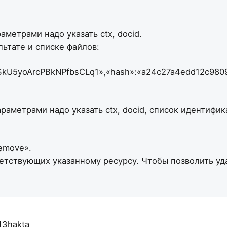
аметрами надо указать ctx, docid.
ьтате и списке файлов:
TgCSkU5yoArcPBkNPfbsCLq1»,«hash»:«a24c27a4edd12c980
аметрами надо указать ctx, docid, список идентифик
remove».
етствующих указанному ресурсу. Чтобы позволить уда
13hakta