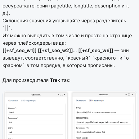
ресурса-категории (pagetitle, longtitle, description и т.
д.).
Склонения значений указывайте через разделитель
`||`.
Их можно выводить в том числе и просто на странице
через плейсхолдеры вида:
[[+sf_seo_w1]]
[[+sf_seo_w2]]
…
[[+sf_seo_w6]]
— они
выведут, соответственно, `красный` `красного` и `о
красном` в том порядке, в котором прописаны.
Для производителя
Trek
так: