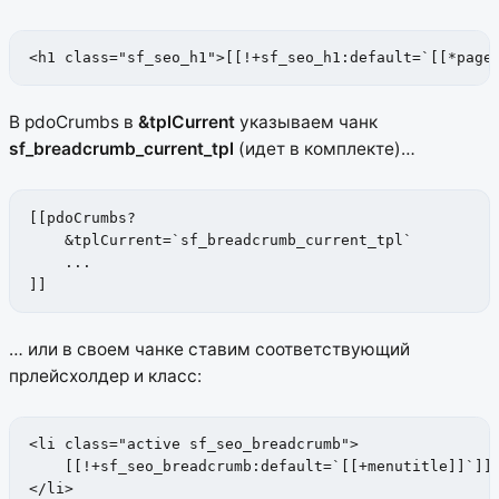
<h1 class="sf_seo_h1">[[!+sf_seo_h1:default=`[[*page
В pdoCrumbs в
&tplCurrent
указываем чанк
sf_breadcrumb_current_tpl
(идет в комплекте)…
[[pdoCrumbs?

    &tplCurrent=`sf_breadcrumb_current_tpl`

    ...

]]
… или в своем чанке ставим соответствующий
прлейсхолдер и класс:
<li class="active sf_seo_breadcrumb">

    [[!+sf_seo_breadcrumb:default=`[[+menutitle]]`]]

</li>