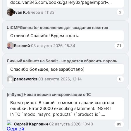
docs.ivan345.com/books/gallery3x/page/import-
ms2galleryphp
Ivan K.
·
Вчера в 11:33
2
UiCMPGenerator дополнение для создания пакетов
Отлично! Спасибо! Будем ждать.
Евгений
·
03 августа 2026, 15:34
71
Личный кабинет на Sendit - не удается сбросить пароль
Спасибо большое, все заработало)
pandaworks
·
03 августа 2026, 12:14
6
[mSync] Новая версия синхронизации с 1С
Всем привет. В какой то момент начали сыпаться
ошибки: Error 23000 executing statement: INSERT
INTO `modx_msync_products` (`product_id`,
`uuid_1c`) VALUES ...
Сергей Карпович
·
02 августа 2026, 10:40
89