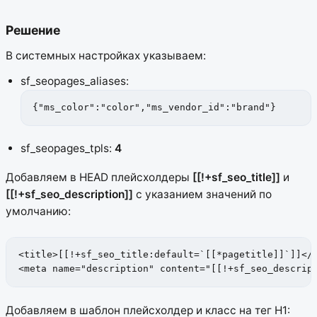
Решение
В системных настройках указываем:
sf_seopages_aliases:
{"ms_color":"color","ms_vendor_id":"brand"}
sf_seopages_tpls:
4
Добавляем в HEAD плейсхолдеры
[[!+sf_seo_title]]
и
[[!+sf_seo_description]]
с указанием значений по
умолчанию:
<title>[[!+sf_seo_title:default=`[[*pagetitle]]`]]</t
<meta name="description" content="[[!+sf_seo_descrip
Добавляем в шаблон плейсхолдер и класс на тег H1: