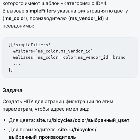
которого имеют шаблон «Категория» с ID=4.
В вызове
simpleFilters
указана фильтрация по цвету
(
ms_color
), производителю (
ms_vendor_id
) и
псевдонимы:
[[!simpleFilters?

  &filters=`ms_color,ms_vendor_id`

  &aliases=`ms_color==color,ms_vendor_id==brand`

  ...

]]
Задача
Создать ЧПУ для страниц фильтрации по этим
параметрам, чтобы адрес имел вид:
Для цвета:
site.ru/bicycles/color/выбранный_цвет
Для производителя:
site.ru/bicycles/
выбранный_производитель