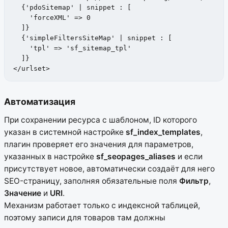
  {'pdoSitemap' | snippet : [

    'forceXML' => 0

  ]}

  {'simpleFiltersSiteMap' | snippet : [

    'tpl' => 'sf_sitemap_tpl'

  ]}

</urlset>
Автоматизация
При сохранении ресурса с шаблоном, ID которого
указан в системной настройке
sf_index_templates
,
плагин проверяет его значения для параметров,
указанных в настройке
sf_seopages_aliases
и если
присутствует новое, автоматически создаёт для него
SEO-страницу, заполняя обязательные поля
Фильтр
,
Значение
и
URI
.
Механизм работает только с индексной таблицей,
поэтому записи для товаров там должны