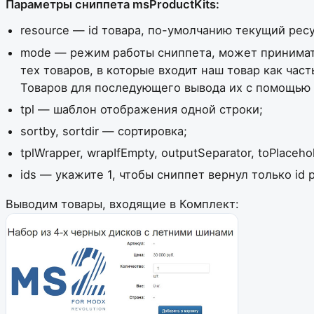
Параметры сниппета msProductKits:
resource — id товара, по-умолчанию текущий ресу
mode — режим работы сниппета, может принимать 
тех товаров, в которые входит наш товар как част
Товаров для последующего вывода их с помощью 
tpl — шаблон отображения одной строки;
sortby, sortdir — сортировка;
tplWrapper, wrapIfEmpty, outputSeparator, toPlace
ids — укажите 1, чтобы сниппет вернул только id
Выводим товары, входящие в Комплект: