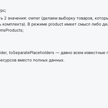
рс;
2 значения: owner (делаем выборку товаров, которые
ь комплекта). В режиме product имеет смысл либо дел
msProducts;
holder, toSeparatePlaceholders — давно всем известные
 ресурсов вместо полных данных.