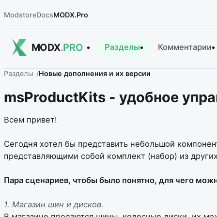
Modstore
Docs
MODX.Pro
MODX
.PRO
Разделы
Комментарии
Разделы
Новые дополнения и их версии
msProductKits - удобное упр
Всем привет!
Сегодня хотел бы представить небольшой компонент
представляющими собой комплект (набор) из других
Пара сценариев, чтобы было понятно, для чего мож
1. Магазин шин и дисков.
В магазине продаются шины, колесные диски, их мо