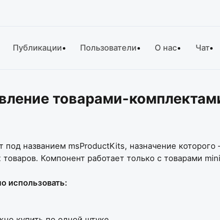
Публикации
Пользователи
О нас
Чат
авление товарами-комплектам
 под названием msProductKits, назначение которого 
 товаров. Компонент работает только с товарами min
но использовать:
жно купить по одной штуке.