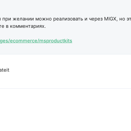
 при желании можно реализовать и через MIGX, но эт
те в комментариях.
ages/ecommerce/msproductkits
ateit