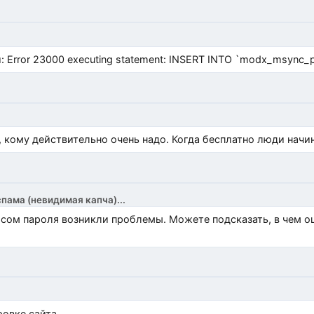
Error 23000 executing statement: INSERT INTO `modx_msync_prod
, кому действительно очень надо. Когда бесплатно люди начи
спама (невидимая капча)...
росом пароля возникли проблемы. Можете подсказать, в чем 
)
овке сайта.