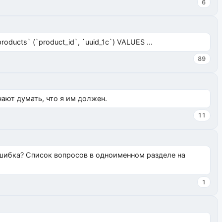
6
ucts` (`product_id`, `uuid_1c`) VALUES ...
89
нают думать, что я им должен.
11
ошибка? Список вопросов в одноименном разделе на
1