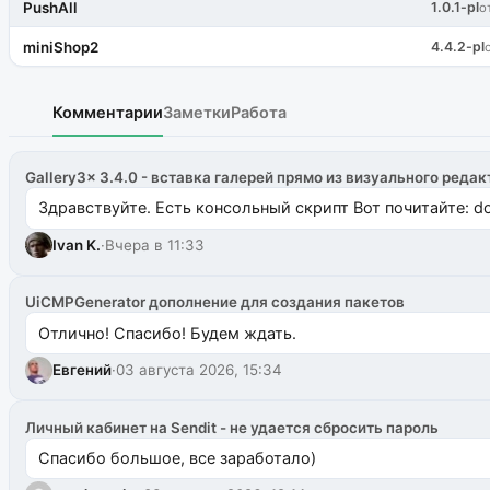
PushAll
1.0.1-pl
о
miniShop2
4.4.2-pl
Комментарии
Заметки
Работа
Gallery3x 3.4.0 - вставка галерей прямо из визуального редак
Здравствуйте. Есть консольный скрипт Вот почитайте: do
Ivan K.
·
Вчера в 11:33
UiCMPGenerator дополнение для создания пакетов
Отлично! Спасибо! Будем ждать.
Евгений
·
03 августа 2026, 15:34
Личный кабинет на Sendit - не удается сбросить пароль
Спасибо большое, все заработало)