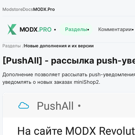
Modstore
Docs
MODX.Pro
MODX
.PRO
Разделы
Комментарии
Разделы
Новые дополнения и их версии
[PushAll] - рассылка push-ув
Дополнение позволяет рассылать push-уведомления 
уведомлять о новых заказах miniShop2.