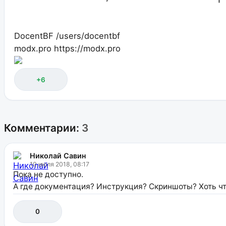
DocentBF
/users/docentbf
modx.pro
https://modx.pro
+6
Комментарии:
3
Николай Савин
10 июля 2018, 08:17
Пока не доступно.
А где документация? Инструкция? Скриншоты? Хоть чт
0