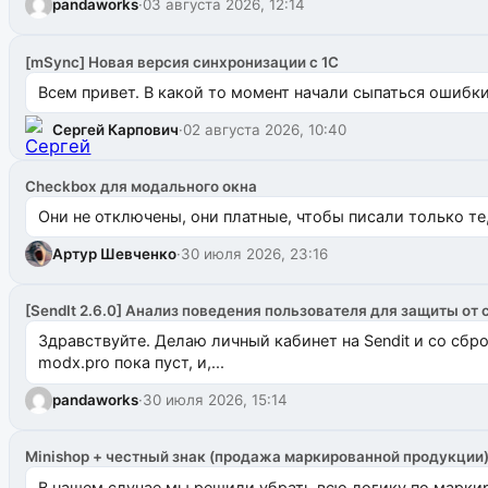
pandaworks
·
03 августа 2026, 12:14
[mSync] Новая версия синхронизации с 1С
Всем привет. В какой то момент начали сыпаться ошибки: 
Сергей Карпович
·
02 августа 2026, 10:40
Checkbox для модального окна
Они не отключены, они платные, чтобы писали только те
Артур Шевченко
·
30 июля 2026, 23:16
[SendIt 2.6.0] Анализ поведения пользователя для защиты от 
Здравствуйте. Делаю личный кабинет на Sendit и со сб
modx.pro пока пуст, и,...
pandaworks
·
30 июля 2026, 15:14
Minishop + честный знак (продажа маркированной продукции
В нашем случае мы решили убрать всю логику по маркир