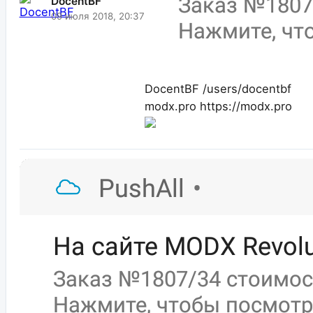
DocentBF
09 июля 2018, 20:37
DocentBF
/users/docentbf
modx.pro
https://modx.pro