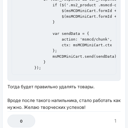
                if ($('.ms2_product .msmcd-count'
                    $(msMCDMiniCart.formId + k + 
                    $(msMCDMiniCart.formId + k + 
                }

                var sendData = {

                    action: 'msmcd/chunk',

                    ctx: msMCDMiniCart.ctx

                };

                msMCDMiniCart.send(sendData);

            }

        });
Тогда будет правильно удалять товары.
Вроде после такого напильника, стало работать как
нужно. Желаю творческих успехов!
1
0