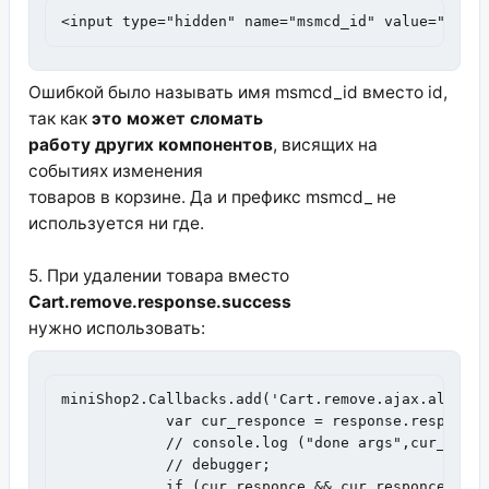
<input type="hidden" name="msmcd_id" value="{$it
Ошибкой было называть имя msmcd_id вместо id,
так как
это может сломать
работу других компонентов
, висящих на
событиях изменения
товаров в корзине. Да и префикс msmcd_ не
используется ни где.
5. При удалении товара вместо
Cart.remove.response.success
нужно использовать:
miniShop2.Callbacks.add('Cart.remove.ajax.always'
            var cur_responce = response.responseJ
            // console.log ("done args",cur_respo
            // debugger;

            if (cur_responce && cur_responce.succ