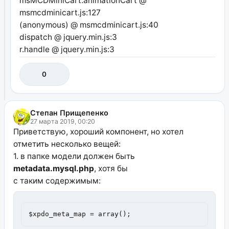
msMCDMiniCart.animationCart @
msmcdminicart.js:127
(anonymous) @ msmcdminicart.js:40
dispatch @ jquery.min.js:3
r.handle @ jquery.min.js:3
0
Степан Прищепенко
27 марта 2019, 00:20
Приветствую, хороший компонент, но хотел
отметить несколько вещей:
1. в папке модели должен быть
metadata.mysql.php
, хотя бы
с таким содержимым:
$xpdo_meta_map = array();