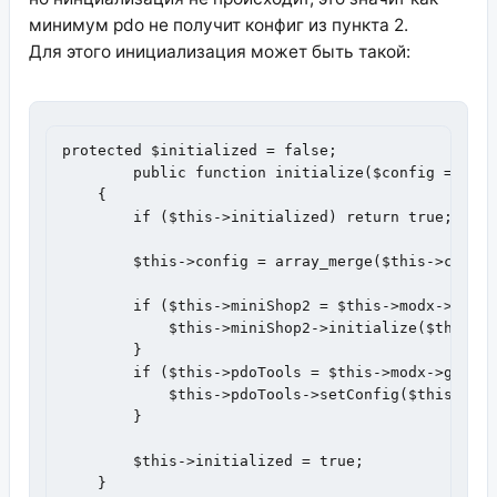
минимум pdo не получит конфиг из пункта 2.
Для этого инициализация может быть такой:
protected $initialized = false;

	public function initialize($config = array())

    {

        if ($this->initialized) return true;

        $this->config = array_merge($this->config
        if ($this->miniShop2 = $this->modx->getSe
            $this->miniShop2->initialize($this->c
        }

        if ($this->pdoTools = $this->modx->getSer
            $this->pdoTools->setConfig($this->con
        }

        $this->initialized = true;

    }