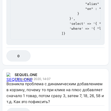
                                    "alias" : "lo
                                    "on" : "local
                            	}

                            }',

                            'select' => '{ "local
                            'where' => '{ "locali
                        ]}
0
SEQUEL.ONE
29 сентября 2020, 14:07
Возникла проблема с динамическим добавлением
в корзину, почему то при клике на плюс добавляет
сначало 1 товар, потом сразу 3, затем 7, 18, 26, 58 и
т.д. Как это пофиксить?