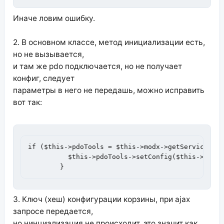
Иначе ловим ошибку.
2. В основном классе, метод инициализации есть,
но не вызывается,
и там же pdo подключается, но не получает
конфиг, следует
параметры в него не передашь, можно исправить
вот так:
if ($this->pdoTools = $this->modx->getService('pd
	  $this->pdoTools->setConfig($this->config, false);

	}
3. Ключ (хеш) конфигурации корзины, при ajax
запросе передается,
но нинциализация не происходит, это значит как