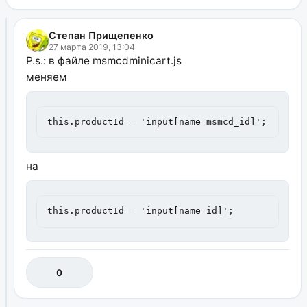
Степан Прищепенко
27 марта 2019, 13:04
P.s.: в файле msmcdminicart.js
меняем
this.productId = 'input[name=msmcd_id]';
на
this.productId = 'input[name=id]';
0