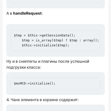
А в
handleRequest
:
$tmp = $this->getSessionData();

    $tmp = is_array($tmp) ? $tmp : array();

    $this->initialize($tmp);
Ну и в сниппеты и плагины после успешной
подгрузки класса:
$msMCD->initialize();
4. Чанк элемента в корзине содержит: