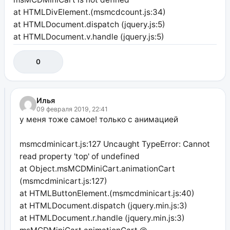
at HTMLDivElement.(msmcdcount.js:34)
at HTMLDocument.dispatch (jquery.js:5)
at HTMLDocument.v.handle (jquery.js:5)
0
Илья
09 февраля 2019, 22:41
у меня тоже самое! только с анимацией
msmcdminicart.js:127 Uncaught TypeError: Cannot
read property 'top' of undefined
at Object.msMCDMiniCart.animationCart
(msmcdminicart.js:127)
at HTMLButtonElement.(msmcdminicart.js:40)
at HTMLDocument.dispatch (jquery.min.js:3)
at HTMLDocument.r.handle (jquery.min.js:3)