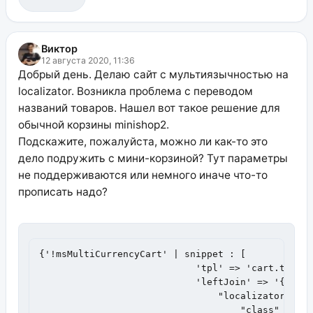
Виктор
12 августа 2020, 11:36
Добрый день. Делаю сайт с мультиязычностью на
localizator. Возникла проблема с переводом
названий товаров. Нашел вот такое решение для
обычной корзины minishop2.
Подскажите, пожалуйста, можно ли как-то это
дело подружить с мини-корзиной? Тут параметры
не поддерживаются или немного иначе что-то
прописать надо?
{'!msMultiCurrencyCart' | snippet : [

                            'tpl' => 'cart.tpl',

                            'leftJoin' => '{

                                "localizator" : {
                                    "class" : "lo