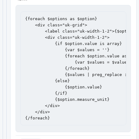
{foreach $options as $option}

    <div class="uk-grid">

        <label class="uk-width-1-2">{$option.c
        <div class="uk-width-1-2">

            {if $option.value is array}

                {var $values = ''}

                {foreach $option.value as $val
                    {var $values = $values ~ $
                {/foreach}

                {$values | preg_replace : '#, 
            {else}

                {$option.value}

            {/if}

            {$option.measure_unit}

        </div>

    </div>

{/foreach}