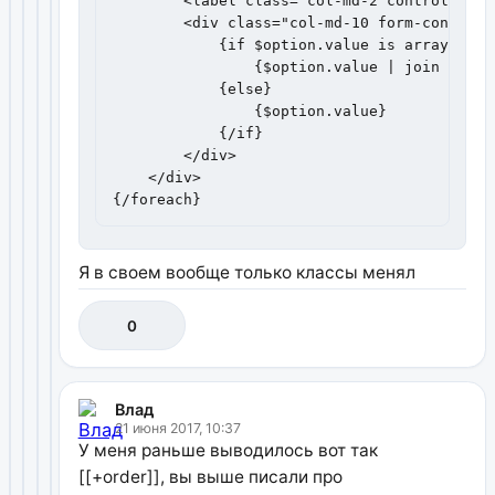
        <label class="col-md-2 control-labe
        <div class="col-md-10 form-control-s
            {if $option.value is array}

                {$option.value | join : ', '
            {else}

                {$option.value}

            {/if}

        </div>

    </div>

{/foreach}
Я в своем вообще только классы менял
0
Влад
21 июня 2017, 10:37
У меня раньше выводилось вот так
[[+order]], вы выше писали про