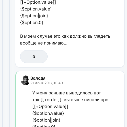
[[+Option.value]]
{$option.value}
{$option|join}
{$option.0}
В моем случае это как должно выглядеть
вообще не понимаю…
0
Володя
21 июня 2017, 10:40
У меня раньше выводилось вот
так [[+order]], вы выше писали про
[[+Option.value]]
{$option.value}
{$option|join}
{$option.0}