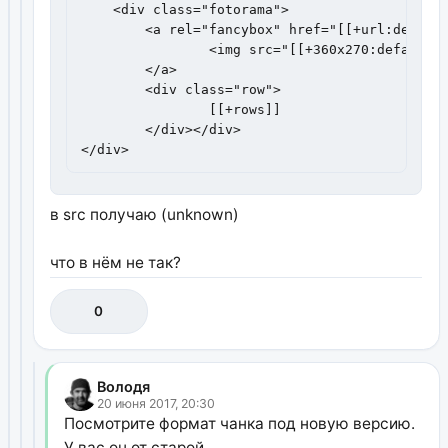
    <div class="fotorama">

	<a rel="fancybox" href="[[+url:default=`/assets/components/minishop2/img/web/ms2_big.png`]]" target="_blank">

		<img src="[[+360x270:default=`/assets/components/minishop2/img/web/ms2_big.png`]]"  alt="" title="" id="mainImage" style="max-width:100%"/>

	</a>

	<div class="row">

		[[+rows]]

	</div></div>

</div>
в src получаю (unknown)
что в нём не так?
0
Володя
20 июня 2017, 20:30
Посмотрите формат чанка под новую версию.
У вас он от старой