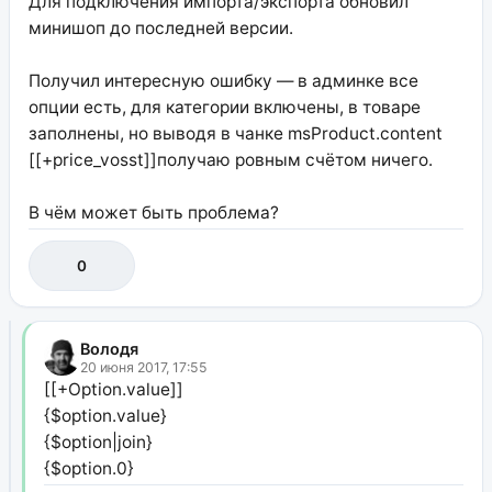
Для подключения импорта/экспорта обновил
минишоп до последней версии.
Получил интересную ошибку — в админке все
опции есть, для категории включены, в товаре
заполнены, но выводя в чанке msProduct.content
[[+price_vosst]]получаю ровным счётом ничего.
В чём может быть проблема?
0
Володя
20 июня 2017, 17:55
[[+Option.value]]
{$option.value}
{$option|join}
{$option.0}