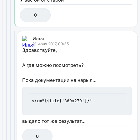
0
Илья
21 июня 2017, 09:35
Здравствуйте,
А где можно посмотреть?
Пока документации не нарыл…
src="{$file['360x270']}"
выдало тот же результат…
0