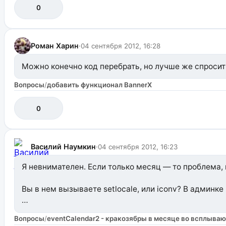
0
Роман Харин
·
04 сентября 2012, 16:28
Можно конечно код перебрать, но лучше же спросит
Вопросы
/
добавить функционал BannerX
0
Василий Наумкин
·
04 сентября 2012, 16:23
Я невнимателен. Если только месяц — то проблема, 
Вы в нем вызываете setlocale, или iconv? В админк
В общем, подумайте, где у вас может побиться код
Вопросы
/
eventCalendar2 - кракозябры в месяце во всплыва