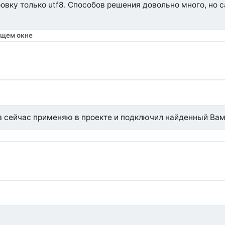
овку только utf8. Способов решения довольно много, но с
 с ходу нашел
ru/ajax/ajax_win1251.htm
ющем окне
раз сейчас применяю в проекте и подключил найденный Ва