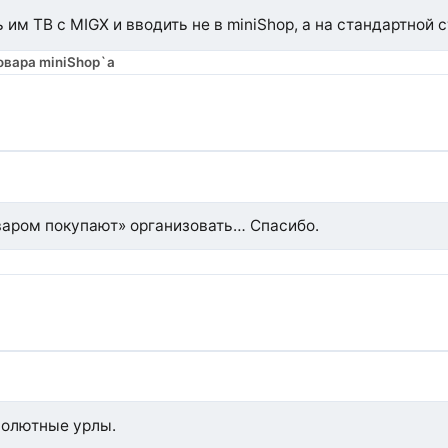
м ТВ с MIGX и вводить не в miniShop, а на стандартной 
овара miniShop`a
оваром покупают» организовать… Спасибо.
бсолютные урлы.