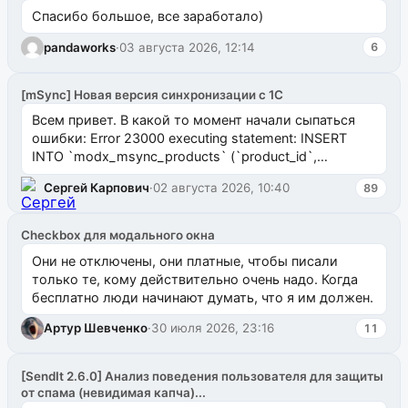
Спасибо большое, все заработало)
pandaworks
·
03 августа 2026, 12:14
6
[mSync] Новая версия синхронизации с 1С
Всем привет. В какой то момент начали сыпаться
ошибки: Error 23000 executing statement: INSERT
INTO `modx_msync_products` (`product_id`,
`uuid_1c`) VALUES ...
Сергей Карпович
·
02 августа 2026, 10:40
89
Checkbox для модального окна
Они не отключены, они платные, чтобы писали
только те, кому действительно очень надо. Когда
бесплатно люди начинают думать, что я им должен.
Артур Шевченко
·
30 июля 2026, 23:16
11
[SendIt 2.6.0] Анализ поведения пользователя для защиты
от спама (невидимая капча)...