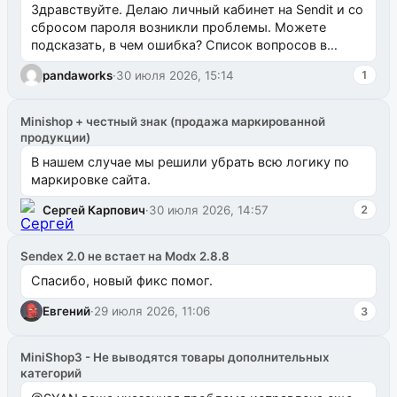
Здравствуйте. Делаю личный кабинет на Sendit и со
сбросом пароля возникли проблемы. Можете
подсказать, в чем ошибка? Список вопросов в
одноименном разделе на modx.pro пока пуст, и,...
pandaworks
·
30 июля 2026, 15:14
1
Minishop + честный знак (продажа маркированной
продукции)
В нашем случае мы решили убрать всю логику по
маркировке сайта.
Сергей Карпович
·
30 июля 2026, 14:57
2
Sendex 2.0 не встает на Modx 2.8.8
Спасибо, новый фикс помог.
Евгений
·
29 июля 2026, 11:06
3
MiniShop3 - Не выводятся товары дополнительных
категорий