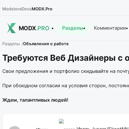
Modstore
Docs
MODX.Pro
MODX
.PRO
Разделы
Комментарии
Разделы
Объявления о работе
Требуются Веб Дизайнеры с 
Свои предложения и портфолио скидывайте на почт
При обоюдном согласии на условия сторон, постоян
Ждем, талантливых людей!
------- Игорь
/users/SkeetNN