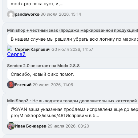
modx.pro пока пуст, и,...
pandaworks
·
30 июля 2026, 15:14
Minishop + честный знак (продажа маркированной продукции
В нашем случае мы решили убрать всю логику по маркир
Сергей Карпович
·
30 июля 2026, 14:57
Sendex 2.0 не встает на Modx 2.8.8
Спасибо, новый фикс помог.
Евгений
·
29 июля 2026, 11:06
MiniShop3 - Не выводятся товары дополнительных категорий
@SYAN ваша указанная проблема исправлена еще до версии 1.2.3 @Павлик Мышкин завел: gith
pro/MiniShop3/issues/481Исправим в б...
Иван Бочкарев
·
29 июля 2026, 08:20