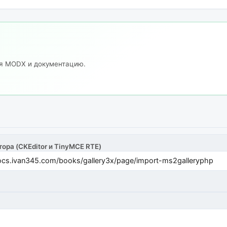
ия MODX и документацию.
тора (CKEditor и TinyMCE RTE)
cs.ivan345.com/books/gallery3x/page/import-ms2galleryphp