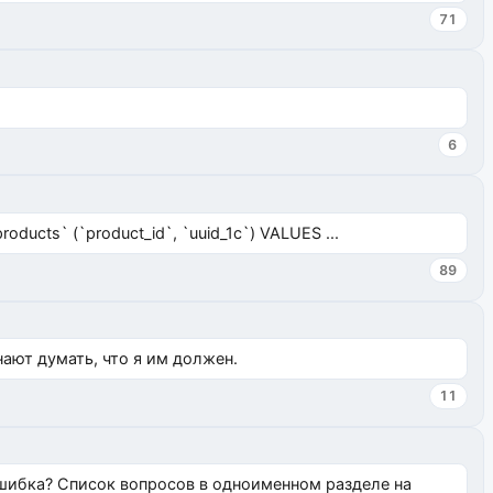
71
6
ucts` (`product_id`, `uuid_1c`) VALUES ...
89
нают думать, что я им должен.
11
ошибка? Список вопросов в одноименном разделе на