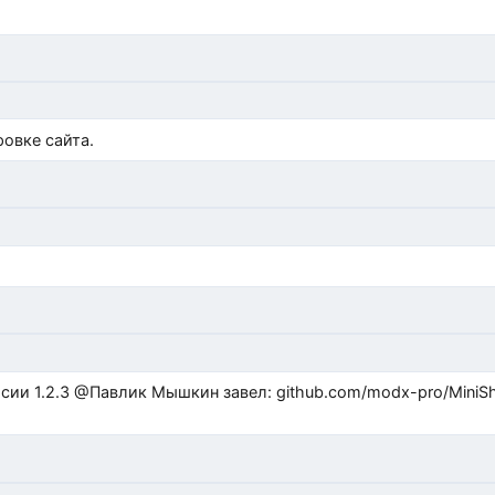
)
овке сайта.
ub.com/modx-pro/MiniShop3/issues/480 github.com/modx-