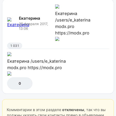
Екатерина
Екатерина
/users/e_katerina
25 февраля 2017,
modx.pro
13:06
https://modx.pro
1 031
Екатерина
/users/e_katerina
modx.pro
https://modx.pro
0
Комментарии в этом разделе
отключены
, так что вы
должны указать свои контакты прямо в объявлении,