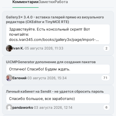
Комментарии
Заметки
Работа
Gallery3x 3.4.0 - вставка галерей прямо из визуального
редактора (CKEditor и TinyMCE RTE)
Здравствуйте. Есть консольный скрипт Вот
почитайте:
docs.ivan345.com/books/gallery3x/page/import-
ms2galleryphp
Ivan K.
·
05 августа 2026, 11:33
2
UiCMPGenerator дополнение для создания пакетов
Отлично! Спасибо! Будем ждать.
Евгений
·
03 августа 2026, 15:34
71
Личный кабинет на Sendit - не удается сбросить пароль
Спасибо большое, все заработало)
pandaworks
·
03 августа 2026, 12:14
6