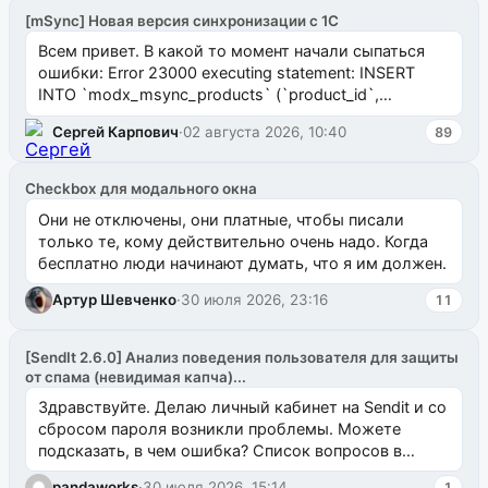
[mSync] Новая версия синхронизации с 1С
Всем привет. В какой то момент начали сыпаться
ошибки: Error 23000 executing statement: INSERT
INTO `modx_msync_products` (`product_id`,
`uuid_1c`) VALUES ...
Сергей Карпович
·
02 августа 2026, 10:40
89
Checkbox для модального окна
Они не отключены, они платные, чтобы писали
только те, кому действительно очень надо. Когда
бесплатно люди начинают думать, что я им должен.
Артур Шевченко
·
30 июля 2026, 23:16
11
[SendIt 2.6.0] Анализ поведения пользователя для защиты
от спама (невидимая капча)...
Здравствуйте. Делаю личный кабинет на Sendit и со
сбросом пароля возникли проблемы. Можете
подсказать, в чем ошибка? Список вопросов в
одноименном разделе на modx.pro пока пуст, и,...
pandaworks
·
30 июля 2026, 15:14
1