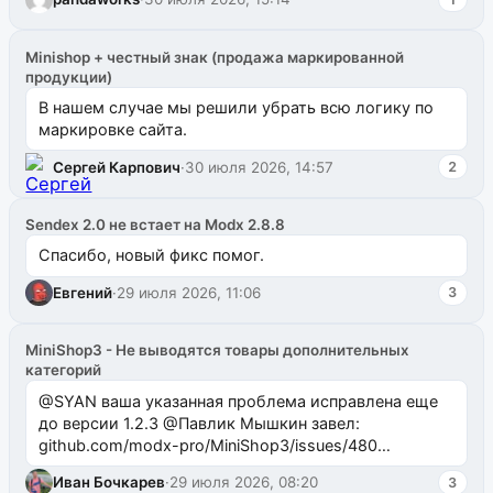
Minishop + честный знак (продажа маркированной
продукции)
В нашем случае мы решили убрать всю логику по
маркировке сайта.
Сергей Карпович
·
30 июля 2026, 14:57
2
Sendex 2.0 не встает на Modx 2.8.8
Спасибо, новый фикс помог.
Евгений
·
29 июля 2026, 11:06
3
MiniShop3 - Не выводятся товары дополнительных
категорий
@SYAN ваша указанная проблема исправлена еще
до версии 1.2.3 @Павлик Мышкин завел:
github.com/modx-pro/MiniShop3/issues/480
github.com/modx-pro/MiniShop3/issues/481Исправим
Иван Бочкарев
·
29 июля 2026, 08:20
3
в б...