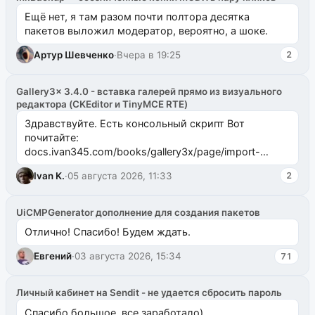
Ещё нет, я там разом почти полтора десятка
пакетов выложил модератор, вероятно, а шоке.
Артур Шевченко
·
Вчера в 19:25
2
Gallery3x 3.4.0 - вставка галерей прямо из визуального
редактора (CKEditor и TinyMCE RTE)
Здравствуйте. Есть консольный скрипт Вот
почитайте:
docs.ivan345.com/books/gallery3x/page/import-
ms2galleryphp
Ivan K.
·
05 августа 2026, 11:33
2
UiCMPGenerator дополнение для создания пакетов
Отлично! Спасибо! Будем ждать.
Евгений
·
03 августа 2026, 15:34
71
Личный кабинет на Sendit - не удается сбросить пароль
Спасибо большое, все заработало)