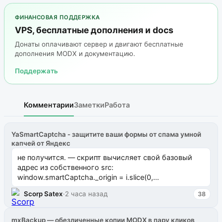
ФИНАНСОВАЯ ПОДДЕРЖКА
VPS, бесплатные дополнения и docs
Донаты оплачивают сервер и двигают бесплатные
дополнения MODX и документацию.
Поддержать
Комментарии
Заметки
Работа
YaSmartCaptcha - защитите ваши формы от спама умной
капчей от Яндекс
не получится. — скрипт вычисляет свой базовый
адрес из собственного src:
window.smartCaptcha._origin = i.slice(0,
i.lastIndexOf("/")) // строка 7275 и потом доз...
Scorp Satex
·
2 часа назад
38
mxBackup — обезличенные копии MODX в пару кликов