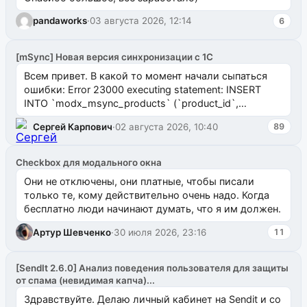
pandaworks
·
03 августа 2026, 12:14
6
[mSync] Новая версия синхронизации с 1С
Всем привет. В какой то момент начали сыпаться
ошибки: Error 23000 executing statement: INSERT
INTO `modx_msync_products` (`product_id`,
`uuid_1c`) VALUES ...
Сергей Карпович
·
02 августа 2026, 10:40
89
Checkbox для модального окна
Они не отключены, они платные, чтобы писали
только те, кому действительно очень надо. Когда
бесплатно люди начинают думать, что я им должен.
Артур Шевченко
·
30 июля 2026, 23:16
11
[SendIt 2.6.0] Анализ поведения пользователя для защиты
от спама (невидимая капча)...
Здравствуйте. Делаю личный кабинет на Sendit и со