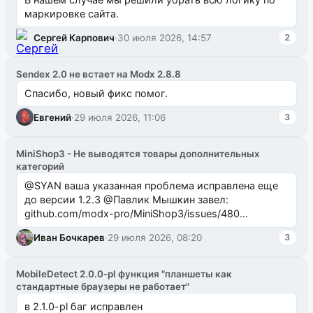
маркировке сайта.
Сергей Карпович
·
30 июля 2026, 14:57
2
Sendex 2.0 не встает на Modx 2.8.8
Спасибо, новый фикс помог.
Евгений
·
29 июля 2026, 11:06
3
MiniShop3 - Не выводятся товары дополнительных
категорий
@SYAN ваша указанная проблема исправлена еще
до версии 1.2.3 @Павлик Мышкин завел:
github.com/modx-pro/MiniShop3/issues/480
github.com/modx-pro/MiniShop3/issues/481Исправим
Иван Бочкарев
·
29 июля 2026, 08:20
3
в б...
MobileDetect 2.0.0-pl функция "планшеты как
стандартные браузеры не работает"
в 2.1.0-pl баг исправлен