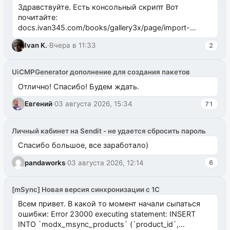
Здравствуйте. Есть консольный скрипт Вот
почитайте:
docs.ivan345.com/books/gallery3x/page/import-
ms2galleryphp
Ivan K.
·
Вчера в 11:33
2
UiCMPGenerator дополнение для создания пакетов
Отлично! Спасибо! Будем ждать.
Евгений
·
03 августа 2026, 15:34
71
Личный кабинет на Sendit - не удается сбросить пароль
Спасибо большое, все заработало)
pandaworks
·
03 августа 2026, 12:14
6
[mSync] Новая версия синхронизации с 1С
Всем привет. В какой то момент начали сыпаться
ошибки: Error 23000 executing statement: INSERT
INTO `modx_msync_products` (`product_id`,