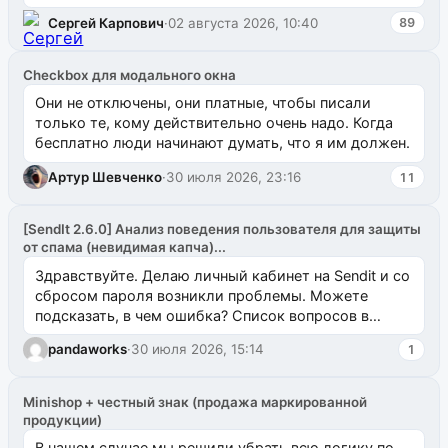
`uuid_1c`) VALUES ...
Сергей Карпович
·
02 августа 2026, 10:40
89
Checkbox для модального окна
Они не отключены, они платные, чтобы писали
только те, кому действительно очень надо. Когда
бесплатно люди начинают думать, что я им должен.
Артур Шевченко
·
30 июля 2026, 23:16
11
[SendIt 2.6.0] Анализ поведения пользователя для защиты
от спама (невидимая капча)...
Здравствуйте. Делаю личный кабинет на Sendit и со
сбросом пароля возникли проблемы. Можете
подсказать, в чем ошибка? Список вопросов в
одноименном разделе на modx.pro пока пуст, и,...
pandaworks
·
30 июля 2026, 15:14
1
Minishop + честный знак (продажа маркированной
продукции)
В нашем случае мы решили убрать всю логику по