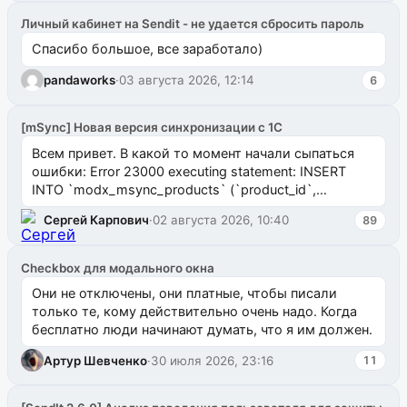
Личный кабинет на Sendit - не удается сбросить пароль
Спасибо большое, все заработало)
pandaworks
·
03 августа 2026, 12:14
6
[mSync] Новая версия синхронизации с 1С
Всем привет. В какой то момент начали сыпаться
ошибки: Error 23000 executing statement: INSERT
INTO `modx_msync_products` (`product_id`,
`uuid_1c`) VALUES ...
Сергей Карпович
·
02 августа 2026, 10:40
89
Checkbox для модального окна
Они не отключены, они платные, чтобы писали
только те, кому действительно очень надо. Когда
бесплатно люди начинают думать, что я им должен.
Артур Шевченко
·
30 июля 2026, 23:16
11