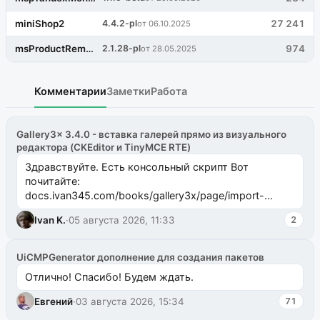
miniShop2
4.4.2-pl
27 241
от 06.10.2025
msProductRemains
2.1.28-pl
974
от 28.05.2025
Комментарии
Заметки
Работа
Gallery3x 3.4.0 - вставка галерей прямо из визуального
редактора (CKEditor и TinyMCE RTE)
Здравствуйте. Есть консольный скрипт Вот
почитайте:
docs.ivan345.com/books/gallery3x/page/import-
ms2galleryphp
Ivan K.
·
05 августа 2026, 11:33
2
UiCMPGenerator дополнение для создания пакетов
Отлично! Спасибо! Будем ждать.
Евгений
·
03 августа 2026, 15:34
71