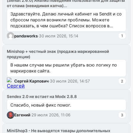
[SendIt 2.6.0] Анализ поведения пользователя для защиты
от спама (невидимая капча)...
Здравствуйте. Делаю личный кабинет на Sendit и со
сбросом пароля возникли проблемы. Можете
подсказать, в чем ошибка? Список вопросов в
одноименном разделе на modx.pro пока пуст, и,...
pandaworks
·
30 июля 2026, 15:14
1
Minishop + честный знак (продажа маркированной
продукции)
В нашем случае мы решили убрать всю логику по
маркировке сайта.
Сергей Карпович
·
30 июля 2026, 14:57
2
Sendex 2.0 не встает на Modx 2.8.8
Спасибо, новый фикс помог.
Евгений
·
29 июля 2026, 11:06
3
MiniShop3 - Не выводятся товары дополнительных