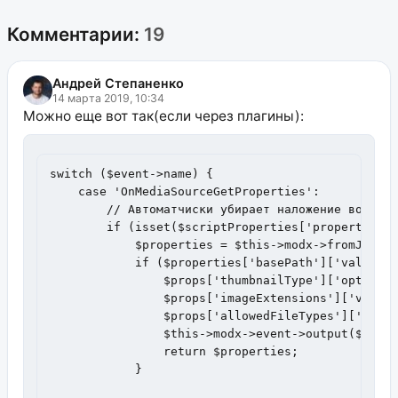
Комментарии:
19
Андрей Степаненко
14 марта 2019, 10:34
Можно еще вот так(если через плагины):
switch ($event->name) {

    case 'OnMediaSourceGetProperties':

        // Автоматчиски убирает наложение водяног
        if (isset($scriptProperties['properties']
            $properties = $this->modx->fromJSON($
            if ($properties['basePath']['value'] 
                $props['thumbnailType']['options'
                $props['imageExtensions']['value'
                $props['allowedFileTypes']['value
                $this->modx->event->output($this-
                return $properties;

            }
