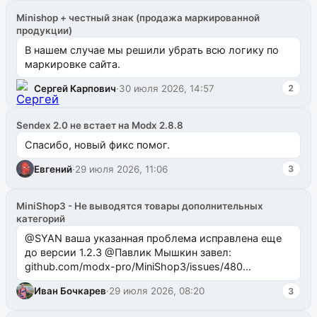
Minishop + честный знак (продажа маркированной
продукции)
В нашем случае мы решили убрать всю логику по
маркировке сайта.
Сергей Карпович
·
30 июля 2026, 14:57
2
Sendex 2.0 не встает на Modx 2.8.8
Спасибо, новый фикс помог.
Евгений
·
29 июля 2026, 11:06
3
MiniShop3 - Не выводятся товары дополнительных
категорий
@SYAN ваша указанная проблема исправлена еще
до версии 1.2.3 @Павлик Мышкин завел:
github.com/modx-pro/MiniShop3/issues/480
github.com/modx-pro/MiniShop3/issues/481Исправим
Иван Бочкарев
·
29 июля 2026, 08:20
3
в б...