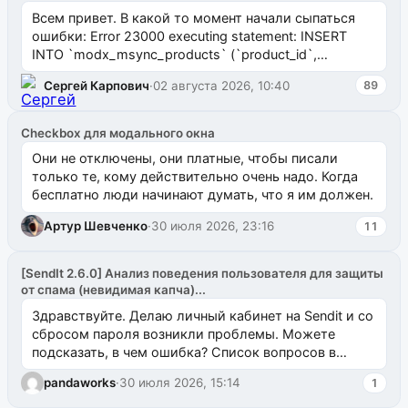
Всем привет. В какой то момент начали сыпаться
ошибки: Error 23000 executing statement: INSERT
INTO `modx_msync_products` (`product_id`,
`uuid_1c`) VALUES ...
Сергей Карпович
·
02 августа 2026, 10:40
89
Checkbox для модального окна
Они не отключены, они платные, чтобы писали
только те, кому действительно очень надо. Когда
бесплатно люди начинают думать, что я им должен.
Артур Шевченко
·
30 июля 2026, 23:16
11
[SendIt 2.6.0] Анализ поведения пользователя для защиты
от спама (невидимая капча)...
Здравствуйте. Делаю личный кабинет на Sendit и со
сбросом пароля возникли проблемы. Можете
подсказать, в чем ошибка? Список вопросов в
одноименном разделе на modx.pro пока пуст, и,...
pandaworks
·
30 июля 2026, 15:14
1