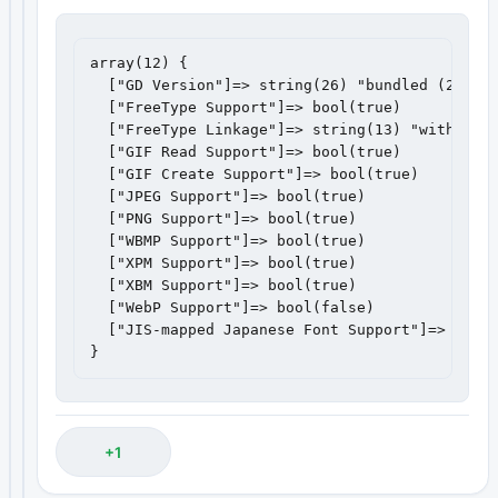
array(12) {

  ["GD Version"]=> string(26) "bundled (2.1.0 
  ["FreeType Support"]=> bool(true)

  ["FreeType Linkage"]=> string(13) "with free
  ["GIF Read Support"]=> bool(true)

  ["GIF Create Support"]=> bool(true)

  ["JPEG Support"]=> bool(true)

  ["PNG Support"]=> bool(true)

  ["WBMP Support"]=> bool(true)

  ["XPM Support"]=> bool(true)

  ["XBM Support"]=> bool(true)

  ["WebP Support"]=> bool(false)

  ["JIS-mapped Japanese Font Support"]=> bool(
}
+1