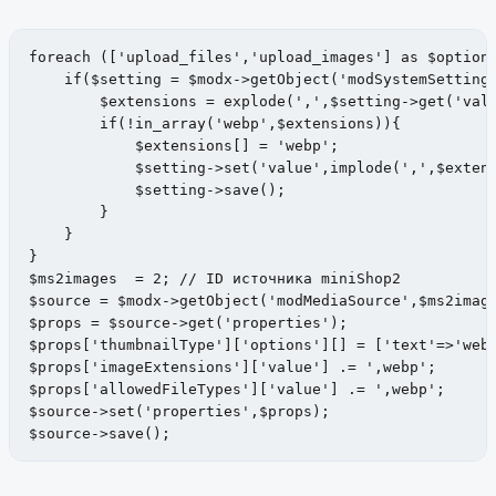
foreach (['upload_files','upload_images'] as $option)
    if($setting = $modx->getObject('modSystemSetting'
        $extensions = explode(',',$setting->get('valu
        if(!in_array('webp',$extensions)){

            $extensions[] = 'webp';

            $setting->set('value',implode(',',$extens
            $setting->save(); 

        } 

    }

}

$ms2images  = 2; // ID источника miniShop2

$source = $modx->getObject('modMediaSource',$ms2image
$props = $source->get('properties');

$props['thumbnailType']['options'][] = ['text'=>'webp
$props['imageExtensions']['value'] .= ',webp';

$props['allowedFileTypes']['value'] .= ',webp';

$source->set('properties',$props);

$source->save();