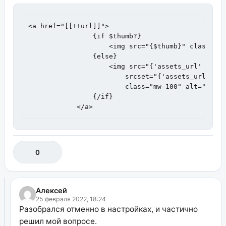
<a href="[[++url]]">

                {if $thumb?}

                    <img src="{$thumb}" class="mw
                {else}

                    <img src="{'assets_url' | opt
                        srcset="{'assets_url' | o
                        class="mw-100" alt="{$pag
                {/if}

            </a>
0
Алексей
25 февраля 2022, 18:24
Разобрался отменно в настройках, и частично
решил мой вопросе.