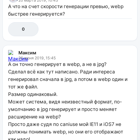
20 марта 2019, 10:43
А что на счет скорости генерации превью, webp
быстрее генерируется?
0
Максим
26 июня 2019, 15:45
А он точно генерирует в webp, а не в jpg?
Сделал всё как тут написано. Ради интереса
генерировал сначала в jpg, а потом в webp один и
тот же файл.
Размер одинаковый.
Может система, видя неизвестный формат, по-
умолчанию в jpg генерирует и просто меняет
расширение на webp?
Просто даже судя по caniuse мой IE11 и iOS7 не
должны понимать webp, но они его отображают
как надо!