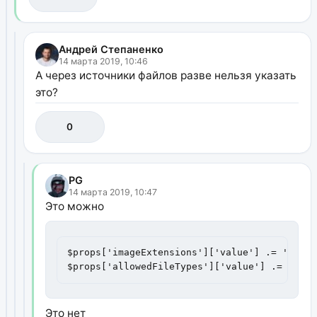
Андрей Степаненко
14 марта 2019, 10:46
А через источники файлов разве нельзя указать
это?
0
PG
14 марта 2019, 10:47
Это можно
$props['imageExtensions']['value'] .= ',webp'
$props['allowedFileTypes']['value'] .= ',web
Это нет