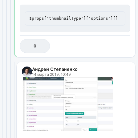
$props['thumbnailType']['options'][] = ['tex
0
Андрей Степаненко
14 марта 2019, 10:49