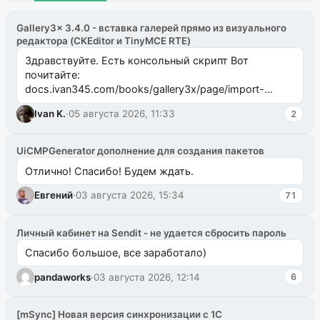
Gallery3x 3.4.0 - вставка галерей прямо из визуального
редактора (CKEditor и TinyMCE RTE)
Здравствуйте. Есть консольный скрипт Вот
почитайте:
docs.ivan345.com/books/gallery3x/page/import-
ms2galleryphp
Ivan K.
·
05 августа 2026, 11:33
2
UiCMPGenerator дополнение для создания пакетов
Отлично! Спасибо! Будем ждать.
Евгений
·
03 августа 2026, 15:34
71
Личный кабинет на Sendit - не удается сбросить пароль
Спасибо большое, все заработало)
pandaworks
·
03 августа 2026, 12:14
6
[mSync] Новая версия синхронизации с 1С