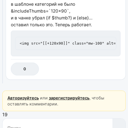
в шаблоне категорий не было
&includeThumbs=`120x90`,
и в чанке убрал {if $thumb?} и {else}…
оставил только это. Теперь работает.
<img src="[[+120x90]]" class="mw-100" alt="{$pa
0
Авторизуйтесь
или
зарегистрируйтесь
, чтобы
оставлять комментарии.
19