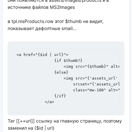
они появляются в assets/images/products и в
источнике файлов MS2Images
в tpl.msProducts.row этот $thumb не видит,
показывает дефолтные small…
<a href="{$id | url}">

                {if $thumb?}

                    <img src="{$thumb}" alt="{$pa
                {else}

                    <img src="{'assets_url' | opt
                        srcset="{'assets_url' | o
                        class="mw-100" alt="{$pag
                {/if}

            </a>
Тег [[++url]] ссылку на главную страницу, поэтому
заменил на {$id | url}