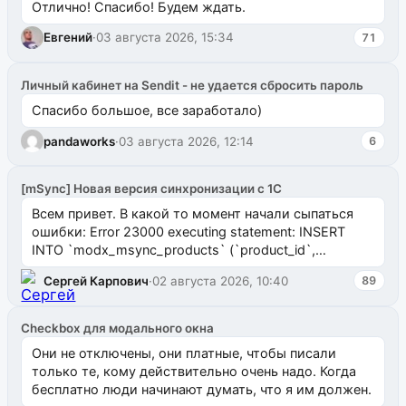
Отлично! Спасибо! Будем ждать.
Евгений
·
03 августа 2026, 15:34
71
Личный кабинет на Sendit - не удается сбросить пароль
Спасибо большое, все заработало)
pandaworks
·
03 августа 2026, 12:14
6
[mSync] Новая версия синхронизации с 1С
Всем привет. В какой то момент начали сыпаться
ошибки: Error 23000 executing statement: INSERT
INTO `modx_msync_products` (`product_id`,
`uuid_1c`) VALUES ...
Сергей Карпович
·
02 августа 2026, 10:40
89
Checkbox для модального окна
Они не отключены, они платные, чтобы писали
только те, кому действительно очень надо. Когда
бесплатно люди начинают думать, что я им должен.