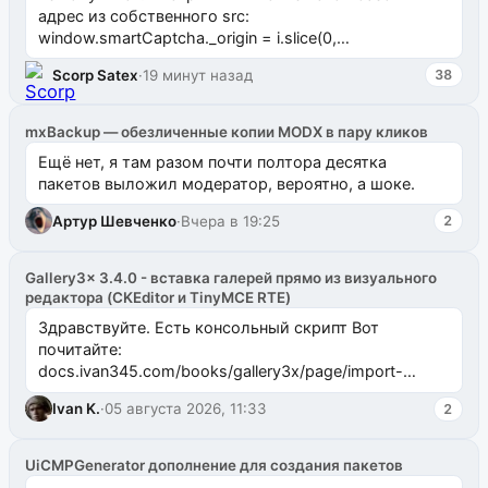
адрес из собственного src:
window.smartCaptcha._origin = i.slice(0,
i.lastIndexOf("/")) // строка 7275 и потом доз...
Scorp Satex
·
19 минут назад
38
mxBackup — обезличенные копии MODX в пару кликов
Ещё нет, я там разом почти полтора десятка
пакетов выложил модератор, вероятно, а шоке.
Артур Шевченко
·
Вчера в 19:25
2
Gallery3x 3.4.0 - вставка галерей прямо из визуального
редактора (CKEditor и TinyMCE RTE)
Здравствуйте. Есть консольный скрипт Вот
почитайте:
docs.ivan345.com/books/gallery3x/page/import-
ms2galleryphp
Ivan K.
·
05 августа 2026, 11:33
2
UiCMPGenerator дополнение для создания пакетов