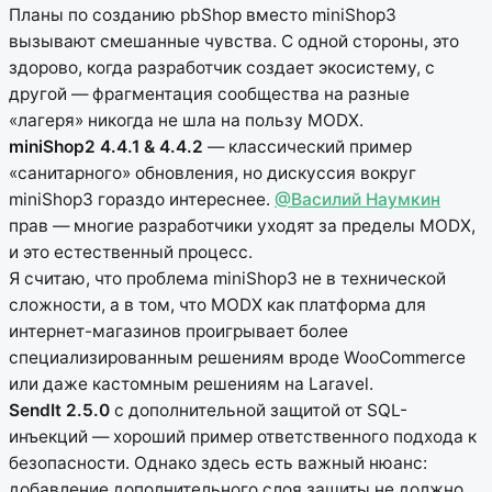
Планы по созданию pbShop вместо miniShop3
вызывают смешанные чувства. С одной стороны, это
здорово, когда разработчик создает экосистему, с
другой — фрагментация сообщества на разные
«лагеря» никогда не шла на пользу MODX.
miniShop2 4.4.1 & 4.4.2
— классический пример
«санитарного» обновления, но дискуссия вокруг
miniShop3 гораздо интереснее.
@Василий Наумкин
прав — многие разработчики уходят за пределы MODX,
и это естественный процесс.
Я считаю, что проблема miniShop3 не в технической
сложности, а в том, что MODX как платформа для
интернет-магазинов проигрывает более
специализированным решениям вроде WooCommerce
или даже кастомным решениям на Laravel.
SendIt 2.5.0
с дополнительной защитой от SQL-
инъекций — хороший пример ответственного подхода к
безопасности. Однако здесь есть важный нюанс:
добавление дополнительного слоя защиты не должно