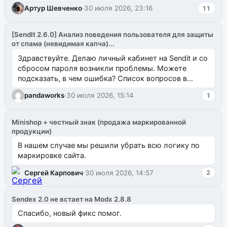
Артур Шевченко
·
30 июля 2026, 23:16
11
[SendIt 2.6.0] Анализ поведения пользователя для защиты
от спама (невидимая капча)...
Здравствуйте. Делаю личный кабинет на Sendit и со
сбросом пароля возникли проблемы. Можете
подсказать, в чем ошибка? Список вопросов в
одноименном разделе на modx.pro пока пуст, и,...
pandaworks
·
30 июля 2026, 15:14
1
Minishop + честный знак (продажа маркированной
продукции)
В нашем случае мы решили убрать всю логику по
маркировке сайта.
Сергей Карпович
·
30 июля 2026, 14:57
2
Sendex 2.0 не встает на Modx 2.8.8
Спасибо, новый фикс помог.