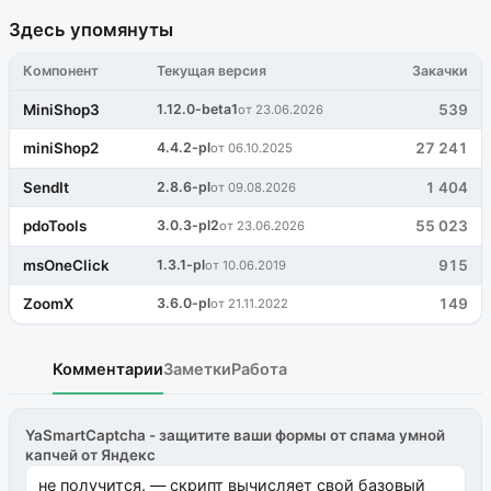
Здесь упомянуты
Компонент
Текущая версия
Закачки
MiniShop3
1.12.0-beta1
539
от 23.06.2026
miniShop2
4.4.2-pl
27 241
от 06.10.2025
SendIt
2.8.6-pl
1 404
от 09.08.2026
pdoTools
3.0.3-pl2
55 023
от 23.06.2026
msOneClick
1.3.1-pl
915
от 10.06.2019
ZoomX
3.6.0-pl
149
от 21.11.2022
Комментарии
Заметки
Работа
YaSmartCaptcha - защитите ваши формы от спама умной
капчей от Яндекс
не получится. — скрипт вычисляет свой базовый