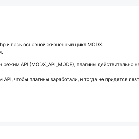
php и весь основной жизненный цикл MODX.
я.
чен режим API (MODX_API_MODE), плагины действительно н
API, чтобы плагины заработали, и тогда не придется лезт