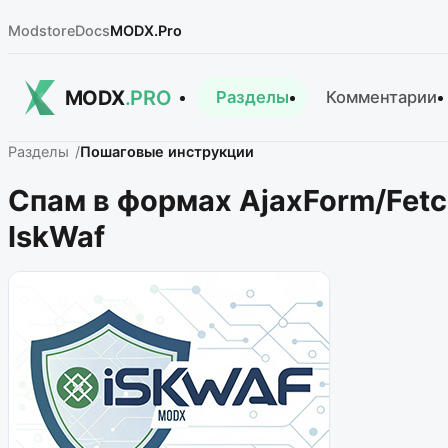
Modstore
Docs
MODX.Pro
MODX
.PRO
Разделы
Комментарии
Разделы
Пошаговые инструкции
Спам в формах AjaxForm/Fet
IskWaf