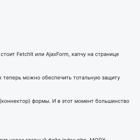
тоит FetchIt или AjaxForm, капчу на странице
ак теперь можно обеспечить тотальную защиту
(коннектор) формы. И в этот момент большинство
одит через главный файл index.php, MODX