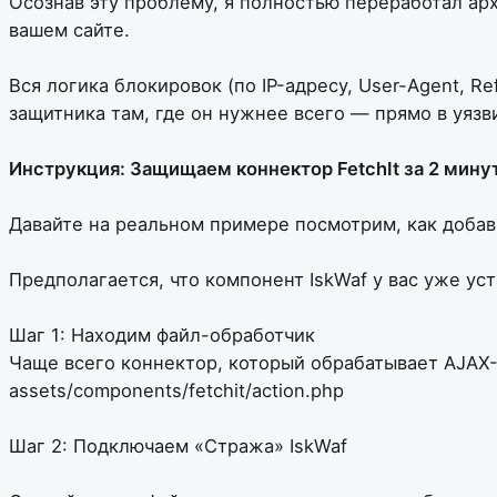
Осознав эту проблему, я полностью переработал ар
вашем сайте.
Вся логика блокировок (по IP-адресу, User-Agent, R
защитника там, где он нужнее всего — прямо в уяз
Инструкция: Защищаем коннектор FetchIt за 2 мину
Давайте на реальном примере посмотрим, как добави
Предполагается, что компонент IskWaf у вас уже ус
Шаг 1: Находим файл-обработчик
Чаще всего коннектор, который обрабатывает AJAX-з
assets/components/fetchit/action.php
Шаг 2: Подключаем «Стража» IskWaf