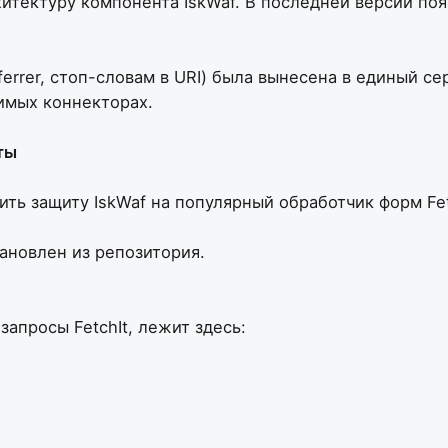
хитектуру компонента IskWaf. В последней версии п
eferrer, стоп-словам в URI) была вынесена в единый
вимых коннекторах.
ты
ть защиту IskWaf на популярный обработчик форм Fet
тановлен из репозитория.
апросы FetchIt, лежит здесь: