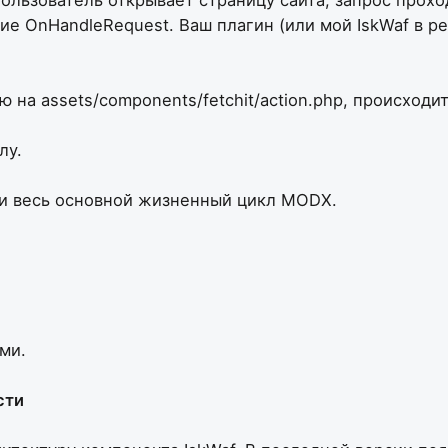
ие OnHandleRequest. Ваш плагин (или мой IskWaf в р
 на assets/components/fetchit/action.php, происходи
лу.
p и весь основной жизненный цикл MODX.
ми.
сти