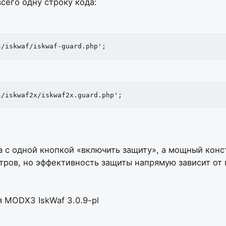
всего одну строку кода:
s/iskwaf/iskwaf-guard.php';
s/iskwaf2x/iskwaf2x.guard.php';
а с одной кнопкой «включить защиту», а мощный конс
ров, но эффективность защиты напрямую зависит от п
 MODX3 IskWaf 3.0.9-pl