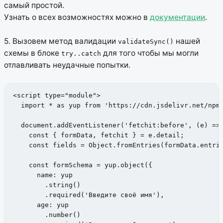
самый простой.
Узнать о всех возможностях можно в
документации
.
5. Вызовем метод валидации
нашей
validateSync()
схемы в блоке
для того чтобы мы могли
try..catch
отлавливать неудачные попытки.
<script type="module">

  import * as yup from 'https://cdn.jsdelivr.net/npm/
  document.addEventListener('fetchit:before', (e) => 
    const { formData, fetchit } = e.detail;

    const fields = Object.fromEntries(formData.entrie
    const formSchema = yup.object({

      name: yup

        .string()

        .required('Введите своё имя'),

      age: yup

        .number()
