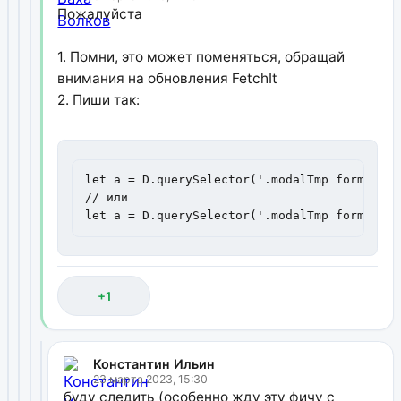
Пожалуйста
1. Помни, это может поменяться, обращай
внимания на обновления FetchIt
2. Пиши так:
let a = D.querySelector('.modalTmp form').ge
// или

let a = D.querySelector('.modalTmp form').da
+1
Константин Ильин
23 марта 2023, 15:30
буду следить (особенно жду эту фичу с