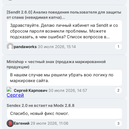
[SendIt 2.6.0] Анализ поведения пользователя для защиты
от спама (невидимая капча)...
Здравствуйте. Делаю личный кабинет на Sendit и со
сбросом пароля возникли проблемы. Можете
подсказать, в чем ошибка? Список вопросов в
одноименном разделе на modx.pro пока пуст, и,...
pandaworks
·
30 июля 2026, 15:14
1
Minishop + честный знак (продажа маркированной
продукции)
В нашем случае мы решили убрать всю логику по
маркировке сайта.
Сергей Карпович
·
30 июля 2026, 14:57
2
Sendex 2.0 не встает на Modx 2.8.8
Спасибо, новый фикс помог.
Евгений
·
29 июля 2026, 11:06
3