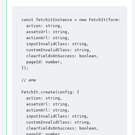
const fetchitInstance = new FetchIt(form: HTMLF
  action: string,

  assetsUrl: string,

  actionUrl: string,

  inputInvalidClass: string,

  customInvalidClass: string,

  clearFieldsOnSuccess: boolean,

  pageId: number,

});

// или

FetchIt.create(config: {

  action: string,

  assetsUrl: string,

  actionUrl: string,

  inputInvalidClass: string,

  customInvalidClass: string,

  clearFieldsOnSuccess: boolean,

  pageId: number,
