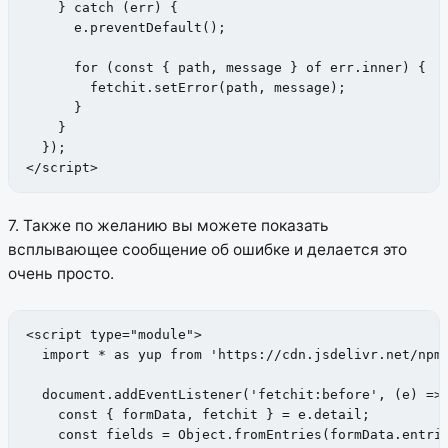
    } catch (err) {

      e.preventDefault(); 

      for (const { path, message } of err.inner) { 

        fetchit.setError(path, message); 

      } 

    }

  });

</script>
7. Также по желанию вы можете показать
всплывающее сообщение об ошибке и делается это
очень просто.
<script type="module">

  import * as yup from 'https://cdn.jsdelivr.net/npm/
  document.addEventListener('fetchit:before', (e) => 
    const { formData, fetchit } = e.detail;

    const fields = Object.fromEntries(formData.entrie