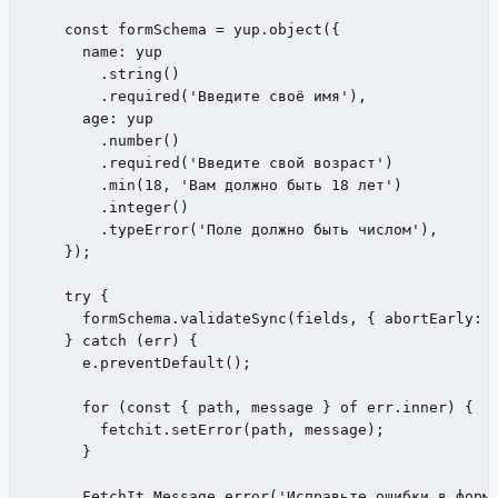
    const formSchema = yup.object({

      name: yup

        .string()

        .required('Введите своё имя'),

      age: yup

        .number()

        .required('Введите свой возраст')

        .min(18, 'Вам должно быть 18 лет')

        .integer()

        .typeError('Поле должно быть числом'),

    });

    try {

      formSchema.validateSync(fields, { abortEarly: f
    } catch (err) {

      e.preventDefault();

      for (const { path, message } of err.inner) {

        fetchit.setError(path, message);

      }

      FetchIt.Message.error('Исправьте ошибки в форме