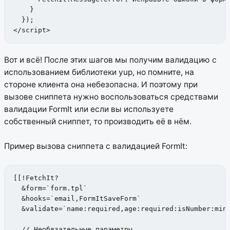
    }

  });

</script>
Вот и всё! После этих шагов мы получим валидацию с
использованием библиотеки yup, но помните, на
стороне клиента она небезопасна. И поэтому при
вызове сниппета нужно воспользоваться средствами
валидации FormIt или если вы используете
собственный сниппет, то производить её в нём.
Пример вызова сниппета с валидацией FormIt:
[[!FetchIt?

  &form=`form.tpl`

  &hooks=`email,FormItSaveForm`

  &validate=`name:required,age:required:isNumber:minV
  // Необязательные параметры
