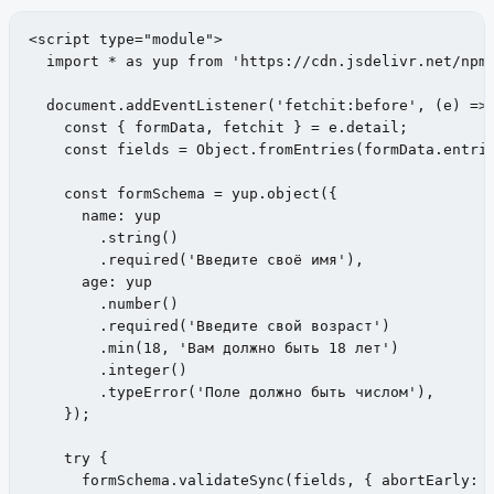
<script type="module">

  import * as yup from 'https://cdn.jsdelivr.net/npm/
  document.addEventListener('fetchit:before', (e) => 
    const { formData, fetchit } = e.detail;

    const fields = Object.fromEntries(formData.entrie
    const formSchema = yup.object({

      name: yup

        .string()

        .required('Введите своё имя'),

      age: yup

        .number()

        .required('Введите свой возраст')

        .min(18, 'Вам должно быть 18 лет')

        .integer()

        .typeError('Поле должно быть числом'),

    });

    try {

      formSchema.validateSync(fields, { abortEarly: f