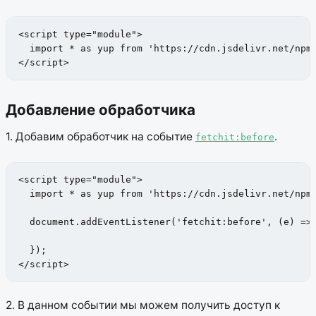
<script type="module">

  import * as yup from 'https://cdn.jsdelivr.net/npm/
</script>
Добавление обработчика
1. Добавим обработчик на событие
.
fetchit:before
<script type="module">

  import * as yup from 'https://cdn.jsdelivr.net/npm/
  document.addEventListener('fetchit:before', (e) => 
  });

</script>
2. В данном событии мы можем получить доступ к