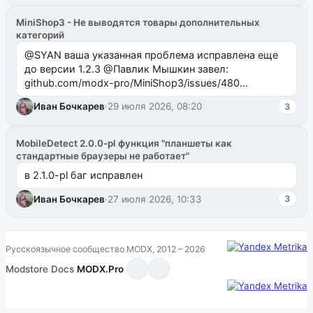
MiniShop3 - Не выводятся товары дополнительных
категорий
@SYAN ваша указанная проблема исправлена еще
до версии 1.2.3 @Павлик Мышкин завел:
github.com/modx-pro/MiniShop3/issues/480
github.com/modx-pro/MiniShop3/issues/481Исправим
Иван Бочкарев
·
29 июля 2026, 08:20
3
в б...
MobileDetect 2.0.0-pl функция "планшеты как
стандартные браузеры не работает"
в 2.1.0-pl баг исправлен
Иван Бочкарев
·
27 июля 2026, 10:33
3
Русскоязычное сообщество MODX, 2012 – 2026
Modstore
·
Docs
·
MODX.Pro
·