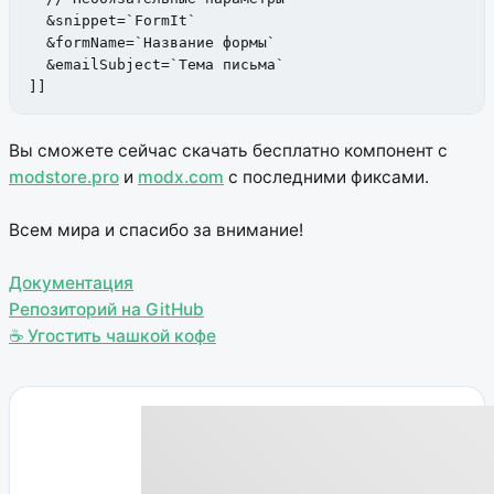
  &snippet=`FormIt`

  &formName=`Название формы`

  &emailSubject=`Тема письма`

]]
Вы сможете сейчас скачать бесплатно компонент с
modstore.pro
и
modx.com
с последними фиксами.
Всем мира и спасибо за внимание!
Документация
Репозиторий на GitHub
☕ Угостить чашкой кофе