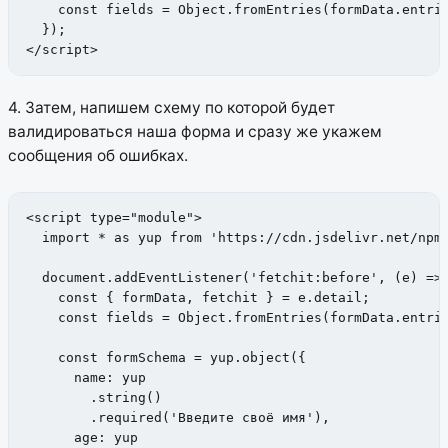
    const fields = Object.fromEntries(formData.entrie
  });

</script>
4. Затем, напишем схему по которой будет
валидироваться наша форма и сразу же укажем
сообщения об ошибках.
<script type="module">

  import * as yup from 'https://cdn.jsdelivr.net/npm/
  document.addEventListener('fetchit:before', (e) => 
    const { formData, fetchit } = e.detail;

    const fields = Object.fromEntries(formData.entrie
    const formSchema = yup.object({

      name: yup

        .string()

        .required('Введите своё имя'),

      age: yup
