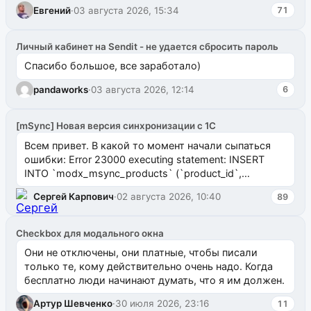
Евгений
·
03 августа 2026, 15:34
71
Личный кабинет на Sendit - не удается сбросить пароль
Спасибо большое, все заработало)
pandaworks
·
03 августа 2026, 12:14
6
[mSync] Новая версия синхронизации с 1С
Всем привет. В какой то момент начали сыпаться
ошибки: Error 23000 executing statement: INSERT
INTO `modx_msync_products` (`product_id`,
`uuid_1c`) VALUES ...
Сергей Карпович
·
02 августа 2026, 10:40
89
Checkbox для модального окна
Они не отключены, они платные, чтобы писали
только те, кому действительно очень надо. Когда
бесплатно люди начинают думать, что я им должен.
Артур Шевченко
·
30 июля 2026, 23:16
11