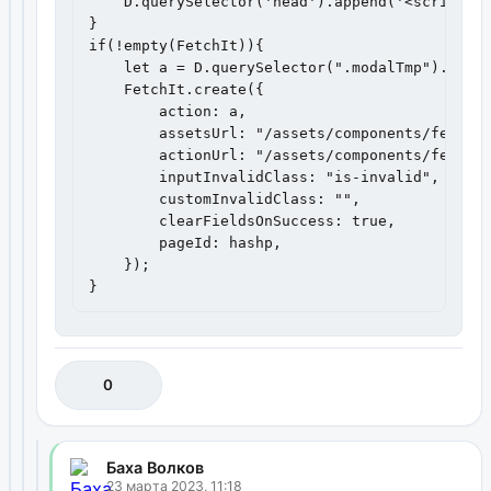
    D.querySelector('head').append('<script sr
}

if(!empty(FetchIt)){

    let a = D.querySelector(".modalTmp").query
    FetchIt.create({

        action: a,

        assetsUrl: "/assets/components/fetchit
        actionUrl: "/assets/components/fetchit
        inputInvalidClass: "is-invalid",

        customInvalidClass: "",

        clearFieldsOnSuccess: true,

        pageId: hashp,

    });

}
0
Баха Волков
23 марта 2023, 11:18