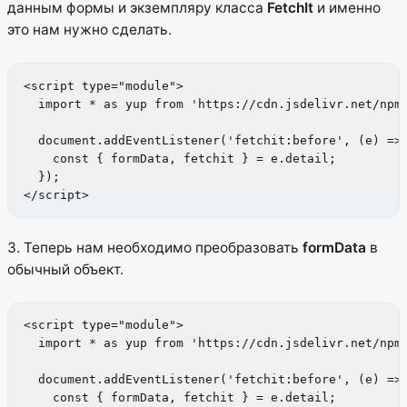
данным формы и экземпляру класса
FetchIt
и именно
это нам нужно сделать.
<script type="module">

  import * as yup from 'https://cdn.jsdelivr.net/npm/
  document.addEventListener('fetchit:before', (e) => 
    const { formData, fetchit } = e.detail; 

  });

</script>
3. Теперь нам необходимо преобразовать
formData
в
обычный объект.
<script type="module">

  import * as yup from 'https://cdn.jsdelivr.net/npm/
  document.addEventListener('fetchit:before', (e) => 
    const { formData, fetchit } = e.detail;
