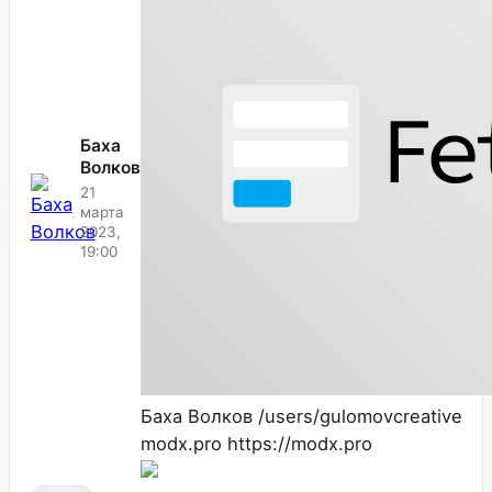
Баха
Волков
21
марта
2023,
19:00
Баха Волков
/users/gulomovcreative
modx.pro
https://modx.pro