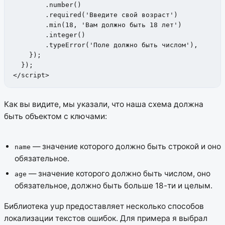
        .number()

        .required('Введите свой возраст')

        .min(18, 'Вам должно быть 18 лет')

        .integer()

        .typeError('Поле должно быть числом'),

    });

  });

</script>
Как вы видите, мы указали, что наша схема должна
быть объектом с ключами:
— значение которого должно быть строкой и оно
name
обязательное.
— значение которого должно быть числом, оно
age
обязательное, должно быть больше 18-ти и целым.
Библиотека yup предоставляет несколько способов
локализации текстов ошибок. Для примера я выбрал