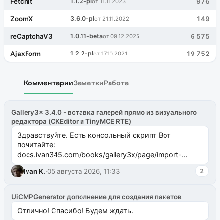
FetchIt
1.1.2-pl
976
от 11.11.2023
ZoomX
3.6.0-pl
149
от 21.11.2022
reCaptchaV3
1.0.11-beta
6 575
от 09.12.2025
AjaxForm
1.2.2-pl
19 752
от 17.10.2021
Комментарии
Заметки
Работа
Gallery3x 3.4.0 - вставка галерей прямо из визуального
редактора (CKEditor и TinyMCE RTE)
Здравствуйте. Есть консольный скрипт Вот
почитайте:
docs.ivan345.com/books/gallery3x/page/import-
ms2galleryphp
Ivan K.
·
05 августа 2026, 11:33
2
UiCMPGenerator дополнение для создания пакетов
Отлично! Спасибо! Будем ждать.