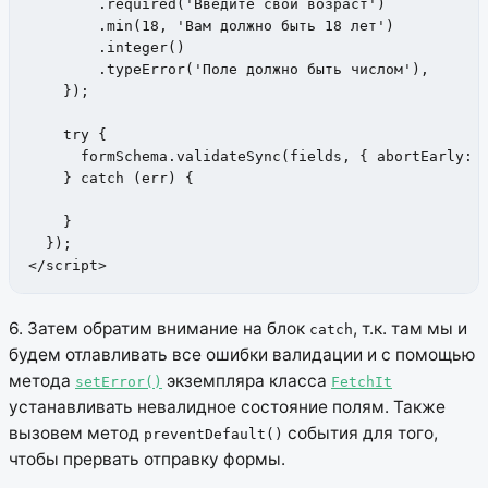
        .required('Введите свой возраст')

        .min(18, 'Вам должно быть 18 лет')

        .integer()

        .typeError('Поле должно быть числом'),

    });

    try { 

      formSchema.validateSync(fields, { abortEarly: f
    } catch (err) { 

    } 

  });

</script>
6. Затем обратим внимание на блок
, т.к. там мы и
catch
будем отлавливать все ошибки валидации и с помощью
метода
экземпляра класса
setError()
FetchIt
устанавливать невалидное состояние полям. Также
вызовем метод
события для того,
preventDefault()
чтобы прервать отправку формы.