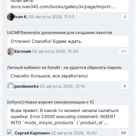
почитайте:
docs.ivan345.com/books/gallery3x/page/import-
ms2galleryphp
Ivan K.
·
05 августа 2026, 11:33
2
UiCMPGenerator дополнение для создания пакетов
Отлично! Спасибо! Будем ждать.
Евгений
·
03 августа 2026, 15:34
71
Личный кабинет на Sendit - не удается сбросить пароль
Спасибо большое, все заработало)
pandaworks
·
03 августа 2026, 12:14
6
[mSync] Новая версия синхронизации с 1С
Всем привет. В какой то момент начали сыпаться
ошибки: Error 23000 executing statement: INSERT
INTO `modx_msync_products` (`product_id`,
`uuid_1c`) VALUES ...
Сергей Карпович
·
02 августа 2026, 10:40
89