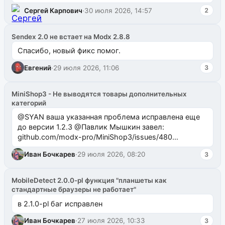
Сергей Карпович
·
30 июля 2026, 14:57
2
Sendex 2.0 не встает на Modx 2.8.8
Спасибо, новый фикс помог.
Евгений
·
29 июля 2026, 11:06
3
MiniShop3 - Не выводятся товары дополнительных
категорий
@SYAN ваша указанная проблема исправлена еще
до версии 1.2.3 @Павлик Мышкин завел:
github.com/modx-pro/MiniShop3/issues/480
github.com/modx-pro/MiniShop3/issues/481Исправим
Иван Бочкарев
·
29 июля 2026, 08:20
3
в б...
MobileDetect 2.0.0-pl функция "планшеты как
стандартные браузеры не работает"
в 2.1.0-pl баг исправлен
Иван Бочкарев
·
27 июля 2026, 10:33
3