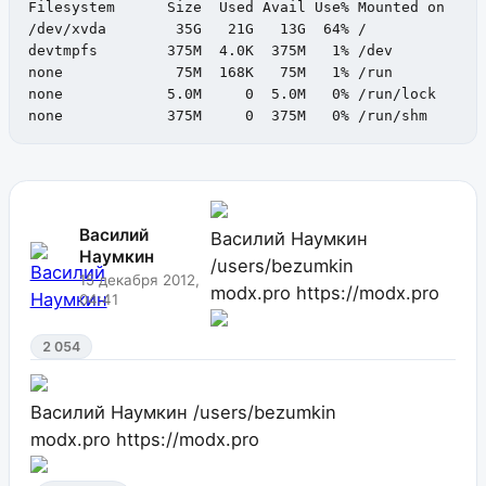
Filesystem      Size  Used Avail Use% Mounted on

/dev/xvda        35G   21G   13G  64% /

devtmpfs        375M  4.0K  375M   1% /dev

none             75M  168K   75M   1% /run

none            5.0M     0  5.0M   0% /run/lock

none            375M     0  375M   0% /run/shm
Василий
Василий Наумкин
Наумкин
/users/bezumkin
15 декабря 2012,
modx.pro
https://modx.pro
04:41
2 054
Василий Наумкин
/users/bezumkin
modx.pro
https://modx.pro