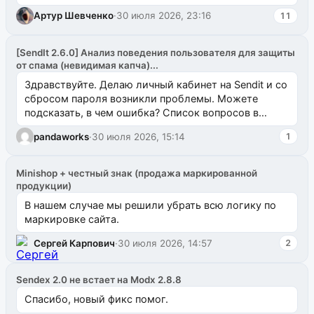
Артур Шевченко
·
30 июля 2026, 23:16
11
[SendIt 2.6.0] Анализ поведения пользователя для защиты
от спама (невидимая капча)...
Здравствуйте. Делаю личный кабинет на Sendit и со
сбросом пароля возникли проблемы. Можете
подсказать, в чем ошибка? Список вопросов в
одноименном разделе на modx.pro пока пуст, и,...
pandaworks
·
30 июля 2026, 15:14
1
Minishop + честный знак (продажа маркированной
продукции)
В нашем случае мы решили убрать всю логику по
маркировке сайта.
Сергей Карпович
·
30 июля 2026, 14:57
2
Sendex 2.0 не встает на Modx 2.8.8
Спасибо, новый фикс помог.