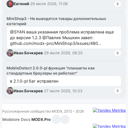
Евгений
·
29 июля 2026, 11:06
3
MiniShop3 - Не выводятся товары дополнительных
категорий
@SYAN ваша указанная проблема исправлена еще
до версии 1.2.3 @Павлик Мышкин завел:
github.com/modx-pro/MiniShop3/issues/480
github.com/modx-pro/MiniShop3/issues/481Исправим
Иван Бочкарев
·
29 июля 2026, 08:20
3
в б...
MobileDetect 2.0.0-pl функция "планшеты как
стандартные браузеры не работает"
в 2.1.0-pl баг исправлен
Иван Бочкарев
·
27 июля 2026, 10:33
3
Русскоязычное сообщество MODX, 2012 – 2026
Modstore
·
Docs
·
MODX.Pro
·