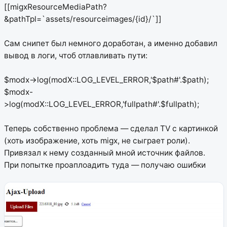
[[migxResourceMediaPath?
&pathTpl=`assets/resourceimages/{id}/`]]
Сам снипет был немного доработан, а именно добавил
вывод в логи, чтоб отлавливать пути:
$modx->log(modX::LOG_LEVEL_ERROR,'$path#'.$path);
$modx-
>log(modX::LOG_LEVEL_ERROR,'fullpath#'.$fullpath);
Теперь собственно проблема — сделал TV с картинкой
(хоть изображение, хоть migx, не сыграет роли).
Привязал к нему созданный мной источник файлов.
При попытке проаплоадить туда — получаю ошибки