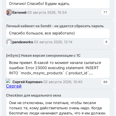
Отлично! Спасибо! Будем ждать.
Евгений
·
03 августа 2026, 15:34
71
Личный кабинет на Sendit - не удается сбросить пароль
Спасибо большое, все заработало)
pandaworks
·
03 августа 2026, 12:14
6
[mSync] Новая версия синхронизации с 1С
Всем привет. В какой то момент начали сыпаться
ошибки: Error 23000 executing statement: INSERT
INTO `modx_msync_products` (`product_id`,
`uuid_1c`) VALUES ...
Сергей Карпович
·
02 августа 2026, 10:40
89
Checkbox для модального окна
Они не отключены, они платные, чтобы писали
только те, кому действительно очень надо. Когда
бесплатно люди начинают думать, что я им должен.