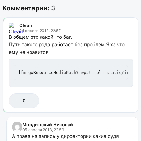
Комментарии:
3
Clean
04 апреля 2013, 22:57
В общем это какой -то баг.
Путь такого рода работает без проблем.Я хз что
ему не нравится.
[[migxResourceMediaPath? &pathTpl=`static/img/{i
0
Мордынский Николай
05 апреля 2013, 22:59
А права на запись у дирректории какие судя