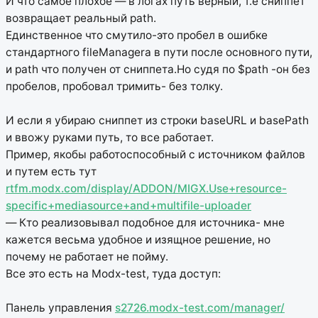
И что самое плохое — в логах путь верный, т.е сниппет
возвращает реальный path.
Единственное что смутило-это пробел в ошибке
стандартного fileManagerа в пути после основного пути,
и path что получен от сниппета.Но судя по $path -он без
пробелов, пробовал тримить- без толку.
И если я убираю сниппет из строки baseURL и basePath
и ввожу руками путь, то все работает.
Пример, якобы работоспособный с источником файлов
и путем есть тут
rtfm.modx.com/display/ADDON/MIGX.Use+resource-
specific+mediasource+and+multifile-uploader
— Кто реализовывал подобное для источника- мне
кажется весьма удобное и изящное решение, но
почему не работает не пойму.
Все это есть на Modx-test, туда доступ:
Панель управления
s2726.modx-test.com/manager/