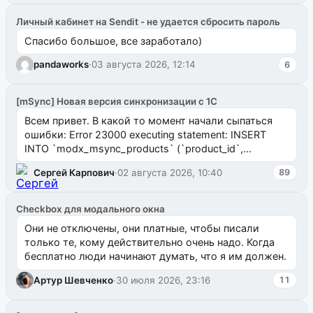
Личный кабинет на Sendit - не удается сбросить пароль
Спасибо большое, все заработало)
pandaworks
·
03 августа 2026, 12:14
6
[mSync] Новая версия синхронизации с 1С
Всем привет. В какой то момент начали сыпаться
ошибки: Error 23000 executing statement: INSERT
INTO `modx_msync_products` (`product_id`,
`uuid_1c`) VALUES ...
Сергей Карпович
·
02 августа 2026, 10:40
89
Checkbox для модального окна
Они не отключены, они платные, чтобы писали
только те, кому действительно очень надо. Когда
бесплатно люди начинают думать, что я им должен.
Артур Шевченко
·
30 июля 2026, 23:16
11