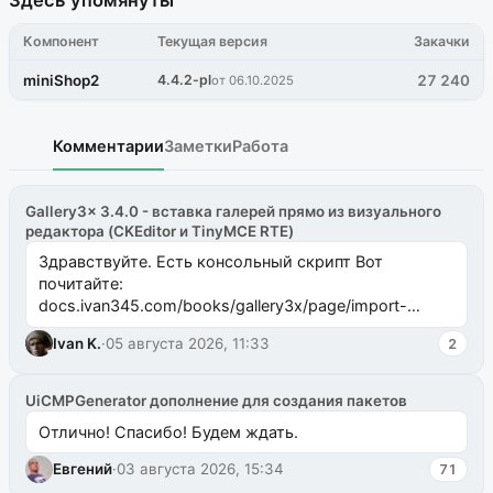
Компонент
Текущая версия
Закачки
miniShop2
4.4.2-pl
27 240
от 06.10.2025
Комментарии
Заметки
Работа
Gallery3x 3.4.0 - вставка галерей прямо из визуального
редактора (CKEditor и TinyMCE RTE)
Здравствуйте. Есть консольный скрипт Вот
почитайте:
docs.ivan345.com/books/gallery3x/page/import-
ms2galleryphp
Ivan K.
·
05 августа 2026, 11:33
2
UiCMPGenerator дополнение для создания пакетов
Отлично! Спасибо! Будем ждать.
Евгений
·
03 августа 2026, 15:34
71