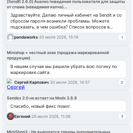
[SendIt 2.6.0] Анализ поведения пользователя для защиты
от спама (невидимая капча)...
Здравствуйте. Делаю личный кабинет на Sendit и со
сбросом пароля возникли проблемы. Можете
подсказать, в чем ошибка? Список вопросов в
одноименном разделе на modx.pro пока пуст, и,...
pandaworks
·
30 июля 2026, 15:14
1
Minishop + честный знак (продажа маркированной
продукции)
В нашем случае мы решили убрать всю логику по
маркировке сайта.
Сергей Карпович
·
30 июля 2026, 14:57
2
Sendex 2.0 не встает на Modx 2.8.8
Спасибо, новый фикс помог.
Евгений
·
29 июля 2026, 11:06
3
MiniShop3 - Не выводятся товары дополнительных