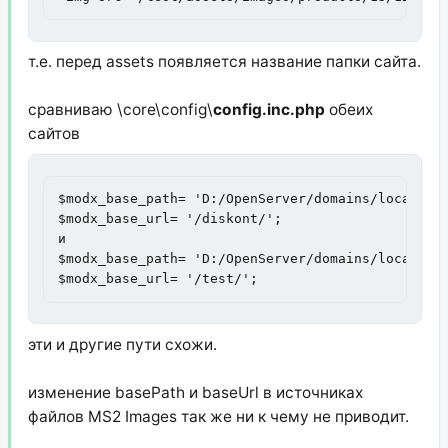
т.е. перед assets появляется название папки сайта.
сравниваю \core\config\
config.inc.php
обеих
сайтов
$modx_base_path= 'D:/OpenServer/domains/localhost
$modx_base_url= '/diskont/';

и

$modx_base_path= 'D:/OpenServer/domains/localhost
$modx_base_url= '/test/';
эти и другие пути схожи.
изменение basePath и baseUrl в источниках
файлов MS2 Images так же ни к чему не приводит.