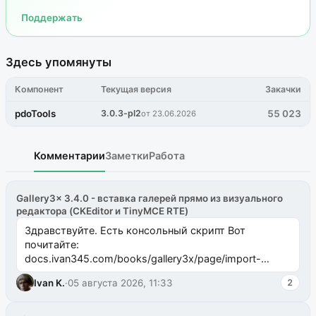
Поддержать
Здесь упомянуты
Компонент
Текущая версия
Закачки
pdoTools
3.0.3-pl2
55 023
от 23.06.2026
Комментарии
Заметки
Работа
Gallery3x 3.4.0 - вставка галерей прямо из визуального
редактора (CKEditor и TinyMCE RTE)
Здравствуйте. Есть консольный скрипт Вот
почитайте:
docs.ivan345.com/books/gallery3x/page/import-
ms2galleryphp
Ivan K.
·
05 августа 2026, 11:33
2