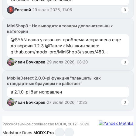
Евгений
·
29 июля 2026, 11:06
3
MiniShop3 - Не выводятся товары дополнительных
категорий
@SYAN ваша указанная проблема исправлена еще
до версии 1.2.3 @Павлик Мышкин завел:
github.com/modx-pro/MiniShop3/issues/480
github.com/modx-pro/MiniShop3/issues/481Исправим
Иван Бочкарев
·
29 июля 2026, 08:20
3
в б...
MobileDetect 2.0.0-pl функция "планшеты как
стандартные браузеры не работает"
в 2.1.0-pl баг исправлен
Иван Бочкарев
·
27 июля 2026, 10:33
3
Русскоязычное сообщество MODX, 2012 – 2026
Modstore
·
Docs
·
MODX.Pro
·