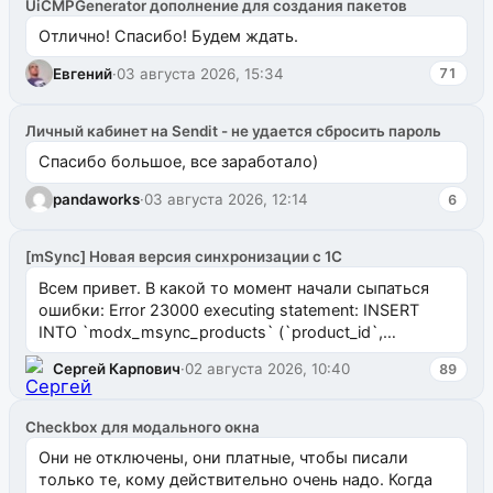
UiCMPGenerator дополнение для создания пакетов
Отлично! Спасибо! Будем ждать.
Евгений
·
03 августа 2026, 15:34
71
Личный кабинет на Sendit - не удается сбросить пароль
Спасибо большое, все заработало)
pandaworks
·
03 августа 2026, 12:14
6
[mSync] Новая версия синхронизации с 1С
Всем привет. В какой то момент начали сыпаться
ошибки: Error 23000 executing statement: INSERT
INTO `modx_msync_products` (`product_id`,
`uuid_1c`) VALUES ...
Сергей Карпович
·
02 августа 2026, 10:40
89
Checkbox для модального окна
Они не отключены, они платные, чтобы писали
только те, кому действительно очень надо. Когда