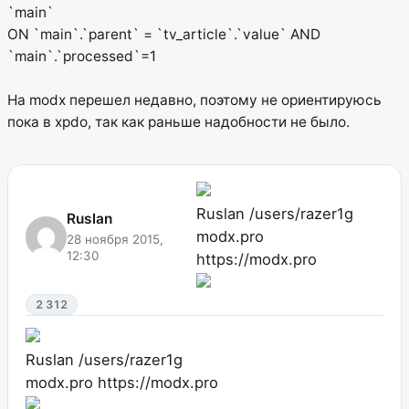
`main`
ON `main`.`parent` = `tv_article`.`value` AND
`main`.`processed`=1
На modx перешел недавно, поэтому не ориентируюсь
пока в xpdo, так как раньше надобности не было.
Ruslan
/users/razer1g
Ruslan
modx.pro
28 ноября 2015,
12:30
https://modx.pro
2 312
Ruslan
/users/razer1g
modx.pro
https://modx.pro