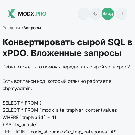
MODX
.PRO
Вход
Разделы
Вопросы
Конвертировать сырой SQL в
xPDO. Вложенные запросы
Ребят, может кто помочь переделать сырой sql в xpdo?
Есть вот такой код, который отлично работает в
phpmyadmin:
SELECT * FROM (
SELECT * FROM `modx_site_tmplvar_contentvalues`
WHERE `tmplvarid` = '11'
) AS `tv_article`
LEFT JOIN `modx_shopmodx1c_tmp_categories` AS