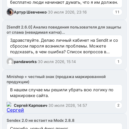
бесплатно люди начинают думать, что я им должен.
Артур Шевченко
·
30 июля 2026, 23:16
11
[SendIt 2.6.0] Анализ поведения пользователя для защиты
от спама (невидимая капча)...
Здравствуйте. Делаю личный кабинет на Sendit и со
сбросом пароля возникли проблемы. Можете
подсказать, в чем ошибка? Список вопросов в
одноименном разделе на modx.pro пока пуст, и,...
pandaworks
·
30 июля 2026, 15:14
1
Minishop + честный знак (продажа маркированной
продукции)
В нашем случае мы решили убрать всю логику по
маркировке сайта.
Сергей Карпович
·
30 июля 2026, 14:57
2
Sendex 2.0 не встает на Modx 2.8.8
Спасибо, новый фикс помог.