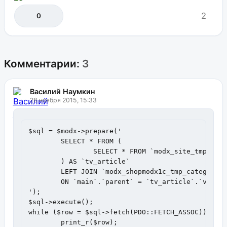
2
0
Комментарии:
3
Василий Наумкин
28 ноября 2015, 15:33
$sql = $modx->prepare('

	SELECT * FROM (

		SELECT * FROM `modx_site_tmplvar_contentvalues` WHERE `tmplvarid` = 11

	) AS `tv_article` 

	LEFT JOIN `modx_shopmodx1c_tmp_categories` AS `main` 

	ON `main`.`parent` = `tv_article`.`value` AND `main`.`processed`=1

');

$sql->execute();

while ($row = $sql->fetch(PDO::FETCH_ASSOC)) {

	print_r($row);
