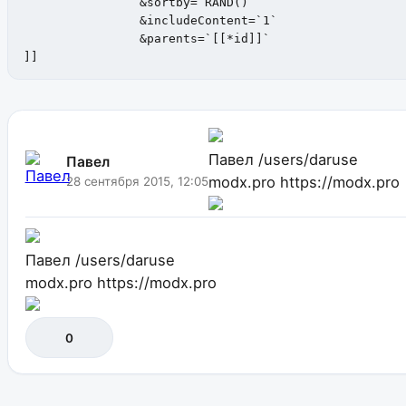
	        &sortby=`RAND()` 

	        &includeContent=`1` 

	        &parents=`[[*id]]` 

]]
Павел
/users/daruse
Павел
modx.pro
https://modx.pro
28 сентября 2015, 12:05
Павел
/users/daruse
modx.pro
https://modx.pro
0