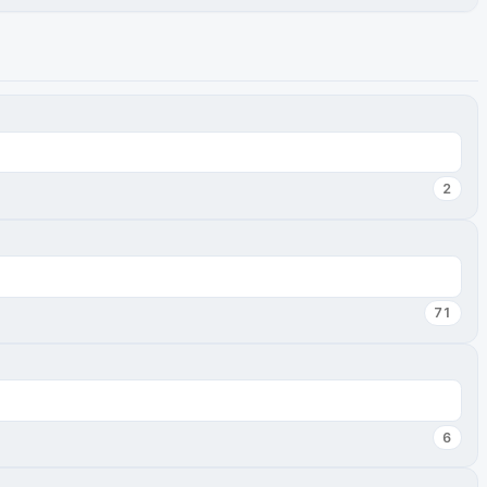
2
71
6