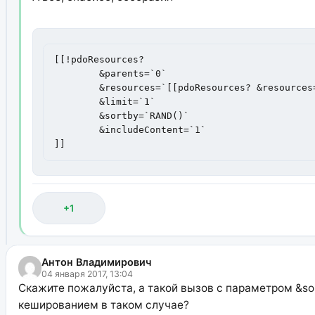
[[!pdoResources? 

	&parents=`0` 

	&resources=`[[pdoResources? &resources=`-[[*id]]` limit=`10`&returnIds=`1`]]`

	&limit=`1` 

	&sortby=`RAND()` 

	&includeContent=`1` 

]]
+1
Антон Владимирович
04 января 2017, 13:04
Скажите пожалуйста, а такой вызов с параметром &so
кешированием в таком случае?