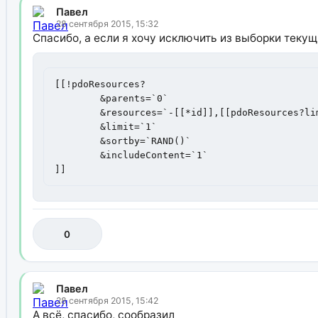
Павел
28 сентября 2015, 15:32
Спасибо, а если я хочу исключить из выборки текущ
[[!pdoResources? 

	&parents=`0` 

	&resources=`-[[*id]],[[pdoResources?limit=`10`&returnIds=`1`]]`

	&limit=`1` 

	&sortby=`RAND()` 

	&includeContent=`1` 

]]
0
Павел
28 сентября 2015, 15:42
А всё, спасибо, сообразил