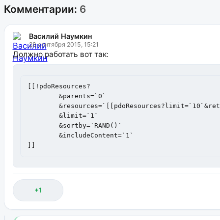
Комментарии:
6
Василий Наумкин
28 сентября 2015, 15:21
Должно работать вот так:
[[!pdoResources? 

	&parents=`0` 

	&resources=`[[pdoResources?limit=`10`&returnIds=`1`]]`

	&limit=`1` 

	&sortby=`RAND()` 

	&includeContent=`1` 

]]
+1