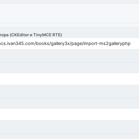
тора (CKEditor и TinyMCE RTE)
cs.ivan345.com/books/gallery3x/page/import-ms2galleryphp