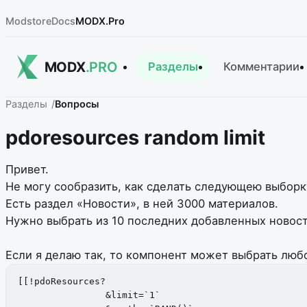
Modstore
Docs
MODX.Pro
MODX
.PRO
Разделы
Комментарии
Разделы
Вопросы
pdoresources random limit
Привет.
Не могу сообразить, как сделать следующею выборк
Есть раздел «Новости», в ней 3000 материалов.
Нужно выбрать из 10 последних добавленных новост
Если я делаю так, то компонент может выбрать любо
[[!pdoResources? 

	        &limit=`1` 
