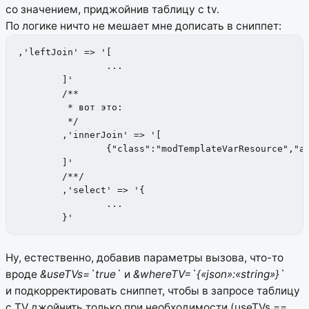
со значением, приджойнив таблицу с tv.
По логике ничто не мешает мне дописать в сниппет:
,'leftJoin' => '[

		...

	]'

	/**

	 * вот это:

	 */

	,'innerJoin' => '[

		{"class":"modTemplateVarResource","alias":"TVs","on":"Ticket.id=TVs.contentid"}

	]'

	/**/

	,'select' => '{

		...

	}'
Ну, естественно, добавив параметры вызова, что-то
вроде
&useTVs=`true`
и
&whereTV=`{«json»:«string»}`
и подкорректировать сниппет, чтобы в запросе таблицу
с TV джойнить только при необходимости (useTVs ==