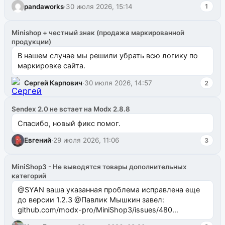
pandaworks
·
30 июля 2026, 15:14
1
Minishop + честный знак (продажа маркированной
продукции)
В нашем случае мы решили убрать всю логику по
маркировке сайта.
Сергей Карпович
·
30 июля 2026, 14:57
2
Sendex 2.0 не встает на Modx 2.8.8
Спасибо, новый фикс помог.
Евгений
·
29 июля 2026, 11:06
3
MiniShop3 - Не выводятся товары дополнительных
категорий
@SYAN ваша указанная проблема исправлена еще
до версии 1.2.3 @Павлик Мышкин завел:
github.com/modx-pro/MiniShop3/issues/480
github.com/modx-pro/MiniShop3/issues/481Исправим