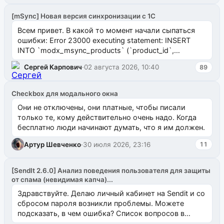
[mSync] Новая версия синхронизации с 1С
Всем привет. В какой то момент начали сыпаться
ошибки: Error 23000 executing statement: INSERT
INTO `modx_msync_products` (`product_id`,
`uuid_1c`) VALUES ...
Сергей Карпович
·
02 августа 2026, 10:40
89
Checkbox для модального окна
Они не отключены, они платные, чтобы писали
только те, кому действительно очень надо. Когда
бесплатно люди начинают думать, что я им должен.
Артур Шевченко
·
30 июля 2026, 23:16
11
[SendIt 2.6.0] Анализ поведения пользователя для защиты
от спама (невидимая капча)...
Здравствуйте. Делаю личный кабинет на Sendit и со
сбросом пароля возникли проблемы. Можете
подсказать, в чем ошибка? Список вопросов в
одноименном разделе на modx.pro пока пуст, и,...