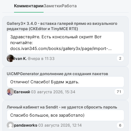
Комментарии
Заметки
Работа
Gallery3x 3.4.0 - вставка галерей прямо из визуального
редактора (CKEditor и TinyMCE RTE)
Здравствуйте. Есть консольный скрипт Вот
почитайте:
docs.ivan345.com/books/gallery3x/page/import-
ms2galleryphp
Ivan K.
·
Вчера в 11:33
2
UiCMPGenerator дополнение для создания пакетов
Отлично! Спасибо! Будем ждать.
Евгений
·
03 августа 2026, 15:34
71
Личный кабинет на Sendit - не удается сбросить пароль
Спасибо большое, все заработало)
pandaworks
·
03 августа 2026, 12:14
6