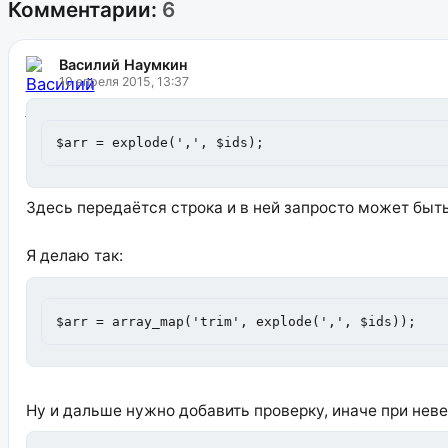
Комментарии:
6
Василий Наумкин
10 апреля 2015, 13:37
$arr = explode(',', $ids);
Здесь передаётся строка и в ней запросто может быт
Я делаю так:
$arr = array_map('trim', explode(',', $ids));
Ну и дальше нужно добавить проверку, иначе при неверн