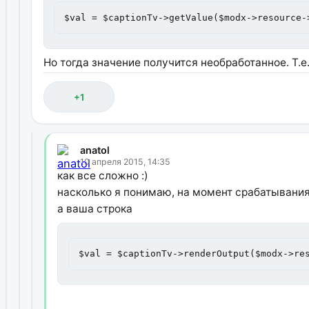
$val = $captionTv->getValue($modx->resource-
Но тогда значение получится необработанное. Т.е.
+1
anatol
10 апреля 2015, 14:35
как все сложно :)
насколько я понимаю, на момент срабатывания 
а ваша строка
$val = $captionTv->renderOutput($modx->re