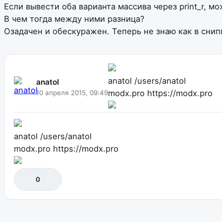
Если вывести оба варианта массива через print_r, м
В чем тогда между ними разница?
Озадачен и обескуражен. Теперь не знаю как в снип
anatol
/users/anatol
anatol
modx.pro
https://modx.pro
10 апреля 2015, 09:49
anatol
/users/anatol
modx.pro
https://modx.pro
0