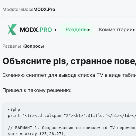
Modstore
Docs
MODX.Pro
MODX
.PRO
Разделы
Комментарии
Разделы
Вопросы
Объясните pls, странное пов
Сочиняю сниппет для вывода списка TV в виде таблиц
Пришел к такому решению:
<?php

print '<tr><td colspan="2"><h1>'.$title.'</h1></td></
// ВАРИАНТ 1. Создаю массив со списком id TV-переменн
$arr = array (25,26,27); 
