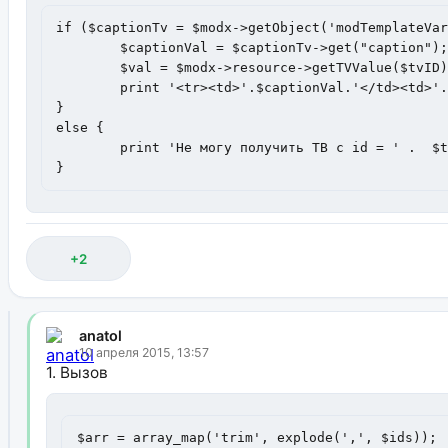
if ($captionTv = $modx->getObject('modTemplateVar
	$captionVal = $captionTv->get("caption");

	$val = $modx->resource->getTVValue($tvID);

	print '<tr><td>'.$captionVal.'</td><td>'.$val.'</td></tr>';

}

else {

	print 'Не могу получить ТВ c id = ' .  $tvID;

}
+2
anatol
10 апреля 2015, 13:57
1. Вызов
$arr = array_map('trim', explode(',', $ids));