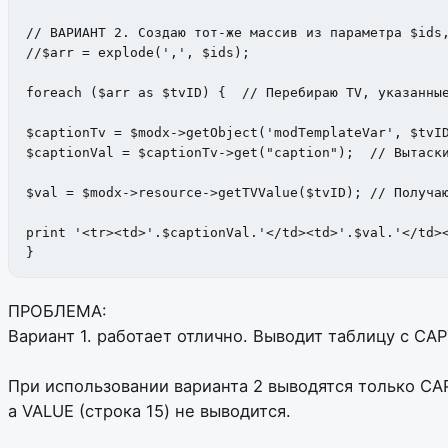
// ВАРИАНТ 2. Создаю тот-же массив из параметра $ids,
//$arr = explode(',', $ids); 

foreach ($arr as $tvID) {  // Перебираю TV, указанные
$captionTv = $modx->getObject('modTemplateVar', $tvID
$captionVal = $captionTv->get("caption");  // Вытаски
$val = $modx->resource->getTVValue($tvID); // Получаю
print '<tr><td>'.$captionVal.'</td><td>'.$val.'</td><
}
ПРОБЛЕМА:
Вариант 1. работает отлично. Выводит таблицу с CA
При использовании варианта 2 выводятся только CAP
а VALUE (строка 15) не выводится.