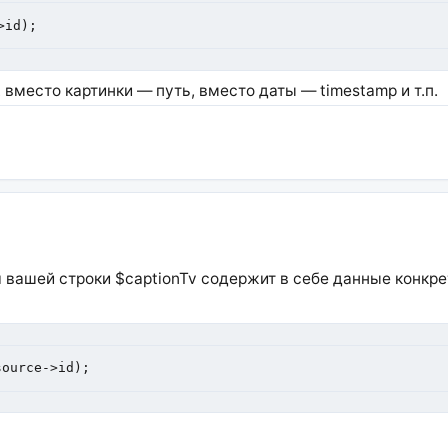
>id);
 вместо картинки — путь, вместо даты — timestamp и т.п.
вашей строки $captionTv содержит в себе данные конкрет
source->id);