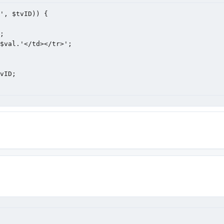
', $tvID)) {
