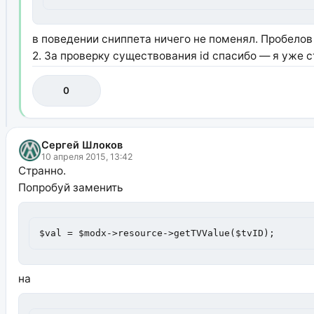
в поведении сниппета ничего не поменял. Пробелов 
2. За проверку существования id спасибо — я уже с
0
Сергей Шлоков
10 апреля 2015, 13:42
Странно.
Попробуй заменить
$val = $modx->resource->getTVValue($tvID);
на