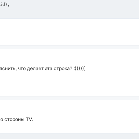
>id);
нить, что делает эта строка? :))))))
со стороны TV.