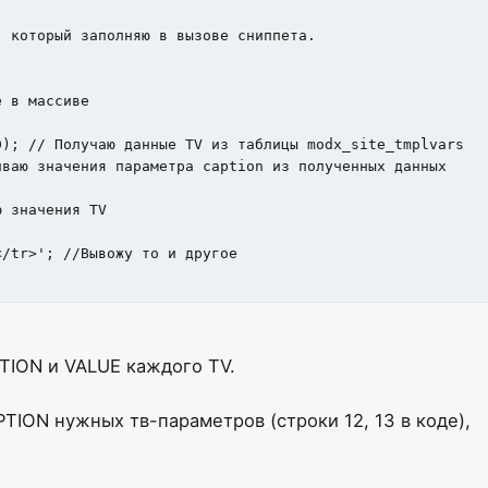
 который заполняю в вызове сниппета.

 в массиве

); // Получаю данные TV из таблицы modx_site_tmplvars

ваю значения параметра caption из полученных данных 

 значения TV

/tr>'; //Вывожу то и другое

PTION и VALUE каждого TV.
TION нужных тв-параметров (строки 12, 13 в коде),