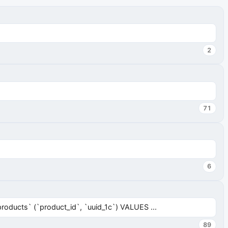
2
71
6
ucts` (`product_id`, `uuid_1c`) VALUES ...
89