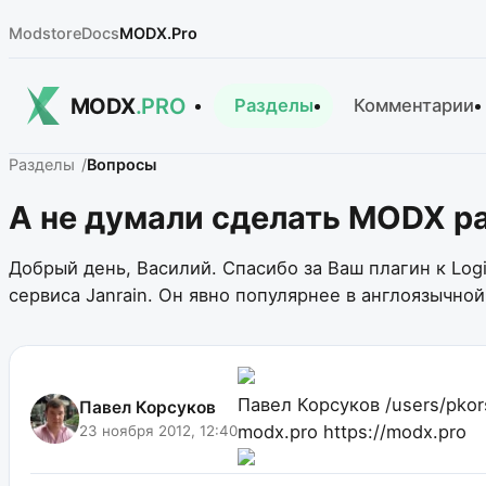
Modstore
Docs
MODX.Pro
MODX
.PRO
Разделы
Комментарии
Разделы
Вопросы
А не думали сделать MODX ра
Добрый день, Василий. Спасибо за Ваш плагин к Lo
сервиса Janrain. Он явно популярнее в англоязычной
Павел Корсуков
/users/pko
Павел Корсуков
modx.pro
https://modx.pro
23 ноября 2012, 12:40