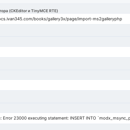
тора (CKEditor и TinyMCE RTE)
cs.ivan345.com/books/gallery3x/page/import-ms2galleryphp
Error 23000 executing statement: INSERT INTO `modx_msync_prod