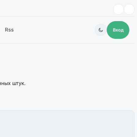
Rss
Вход
нных штук.