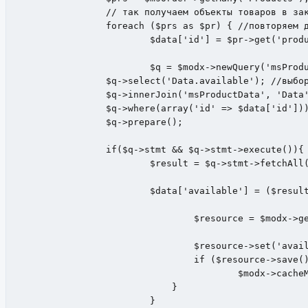
		// так получаем объекты товаров в заказе

		foreach ($prs as $pr) { //повторяем для каждого товара в заказе

			$data['id'] = $pr->get('product_id'); //определяем id ресурса в заказе

			$q = $modx->newQuery('msProduct');

	    	$q->select('Data.available'); //выборка по available, где available - остаток на складе, из которого нужно вычитать количество товара в заказе

	    	$q->innerJoin('msProductData', 'Data', 'msProduct.id = Data.id');

	    	$q->where(array('id' => $data['id'])); //при условии,что id ресурса равен id товара в заказе

	        $q->prepare();

	        if($q->stmt && $q->stmt->execute()){

		        $result = $q->stmt->fetchAll(PDO::FETCH_ASSOC);

		        $data['available'] = ($result[0]['available'] - $pr->get('count')); //определяем остаток товара путём вычитания из текущего остатка товара кол-во товара в заказе $pr->get('count')

				$resource = $modx->getObject('msProduct',array('id'=>$data['id'])); //получаем ресурс по его id

				$resource->set('available',$data['available']); //устанавливаем новое значение для поля available

				if ($resource->save()) {

					$modx->cacheManager->clearCache(); //если сохранение успешно, то чистим кэш

			    }

			}
