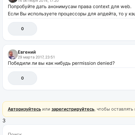
14 октября 2014, 17:20
Попробуйте дать анонимусам права context для web.
Если Вы используете процессоры для апдейта, то у кэ
0
Евгений
29 марта 2017, 23:51
Победили ли вы как нибудь permission denied?
0
Авторизуйтесь
или
зарегистрируйтесь
, чтобы оставлять
3