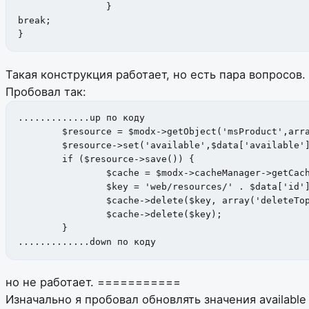
		}

break;

}
Такая конструкция работает, но есть пара вопросов.
Пробовал так:
.............up по коду

	$resource = $modx->getObject('msProduct',array('id'=>$data['id'])); //получаем ресурс по его id

	$resource->set('available',$data['available']); //устанавливаем новое значение для поля available

	if ($resource->save()) {

		$cache = $modx->cacheManager->getCacheProvider($modx->getOption('cache_resource_key', null, 'resource'));

		$key = 'web/resources/' . $data['id']; //пробовал и mgr/

		$cache->delete($key, array('deleteTop' => true));

		$cache->delete($key);

	}

.............down по коду
но не работает.
===========
Изначально я пробовал обновлять значения available