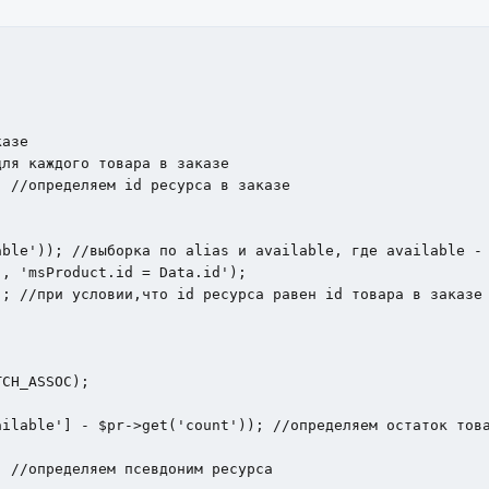
CH_ASSOC);

ilable'] - $pr->get('count')); //определяем остаток това
 //определяем псевдоним ресурса
