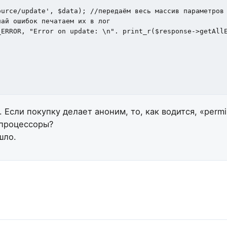
urce/update', $data); //передаём весь массив параметров 
ай ошибок печатаем их в лог

Если покупку делает аноним, то, как водится, «permi
 процессоры?
шло.