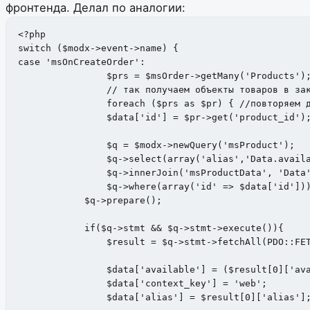
фронтенда. Делал по аналогии:
<?php

switch ($modx->event->name) {

case 'msOnCreateOrder':

		$prs = $msOrder->getMany('Products');

		// так получаем объекты товаров в заказе

		foreach ($prs as $pr) { //повторяем для каждого товара в заказе

    		$data['id'] = $pr->get('product_id'); //определяем id ресурса в заказе

    		$q = $modx->newQuery('msProduct');

        	$q->select(array('alias','Data.available')); //выборка по alias и available, где available - остаток на складе, из которого нужно вычитать количество товара в заказе; без alias или pagetitle runProcessor не работает

        	$q->innerJoin('msProductData', 'Data', 'msProduct.id = Data.id');

        	$q->where(array('id' => $data['id'])); //при условии,что id ресурса равен id товара в заказе

            $q->prepare();

            if($q->stmt && $q->stmt->execute()){

                $result = $q->stmt->fetchAll(PDO::FET
                $data['available'] = ($result[0]['ava
                $data['context_key'] = 'web';

                $data['alias'] = $result[0]['alias'];