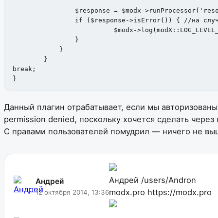
                $response = $modx->runProcessor('reso
                if ($response->isError()) { //на случ
        		  $modx->log(modX::LOG_LEVEL_ERROR, "Error on update: \n". print_r($response->getAllErrors(), 1));

                }

            }

        }

break;

}
Данный плагин отрабатывает, если мы авторизованы. 
permission denied, поскольку хочется сделать через
С правами пользователей помудрил — ничего не вы
Андрей
/users/Andron
Андрей
modx.pro
https://modx.pro
12 октября 2014, 13:36