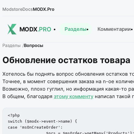
Modstore
Docs
MODX.Pro
MODX
.PRO
Разделы
Комментарии
Разделы
Вопросы
Обновление остатков товара
Хотелось бы поднять вопрос обновления остатков т
Точнее, в момент совершения заказа на n-ое количе
Возможно, плохо гуглил, но информация какая-то ра
В общем, благодаря
этому комменту
написал такой 
<?php

switch ($modx->event->name) {

case 'msOnCreateOrder':

		$prs = $msOrder->getMany('Products');
