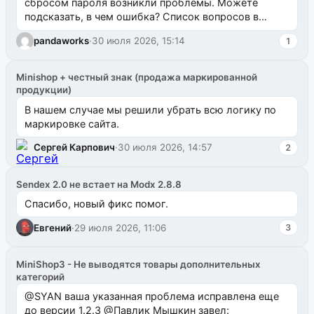
сбросом пароля возникли проблемы. Можете
подсказать, в чем ошибка? Список вопросов в
одноименном разделе на modx.pro пока пуст, и,...
pandaworks
·
30 июля 2026, 15:14
1
Minishop + честный знак (продажа маркированной
продукции)
В нашем случае мы решили убрать всю логику по
маркировке сайта.
Сергей Карпович
·
30 июля 2026, 14:57
2
Sendex 2.0 не встает на Modx 2.8.8
Спасибо, новый фикс помог.
Евгений
·
29 июля 2026, 11:06
3
MiniShop3 - Не выводятся товары дополнительных
категорий
@SYAN ваша указанная проблема исправлена еще
до версии 1.2.3 @Павлик Мышкин завел: