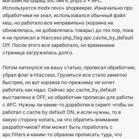
магазин на шаред хостинге, php5.3 + APC.
Используется modx revo+ shopkeeper. Изначально про
обработчики не знал, использовался обычный файл
кеш, но работало все неправильно (корзина не
обновлялась, не добавлялись товары) до тех пор, пока
я не прописал в htaccess php_flag apc.cache_by_default
Off. После этого все заработало, но временами
страница загружалась долго.
Потом наткнулся на вашу статью, прописал обработчик,
убрал флаг в htaccess. Грузиться все стало заметно
быстрее, но вот корзина по-прежнему не хочет
работать как надо. Сейчас apc.cache_by_default
выставлено в OFF, но обработчик прописан для работы
с APC. Нужны ли какие-то доработки в скрипт чтобы он
работал с cache by default ON, и если нужны, то в
какую сторону копать, на что обратить внимание
разработчиков? Или может быть поработать с
apc.filters и каким-то образом прописать туда, что