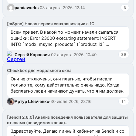
pandaworks
·
03 августа 2026, 12:14
6
[mSync] Новая версия синхронизации с 1С
Всем привет. В какой то момент начали сыпаться
ошибки: Error 23000 executing statement: INSERT
INTO `modx_msync_products` (`product_id`,
`uuid_1c`) VALUES ...
Сергей Карпович
·
02 августа 2026, 10:40
89
Checkbox для модального окна
Они не отключены, они платные, чтобы писали
только те, кому действительно очень надо. Когда
бесплатно люди начинают думать, что я им должен.
Артур Шевченко
·
30 июля 2026, 23:16
11
[SendIt 2.6.0] Анализ поведения пользователя для защиты
от спама (невидимая капча)...
Здравствуйте. Делаю личный кабинет на Sendit и со