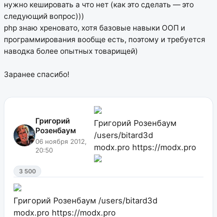
нужно кешировать а что нет (как это сделать — это
следующий вопрос)))
php знаю хреновато, хотя базовые навыки ООП и
программирования вообще есть, поэтому и требуется
наводка более опытных товарищей)
Заранее спасибо!
Григорий
Григорий Розенбаум
Розенбаум
/users/bitard3d
06 ноября 2012,
modx.pro
https://modx.pro
20:50
3 500
Григорий Розенбаум
/users/bitard3d
modx.pro
https://modx.pro