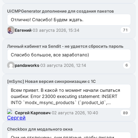
UiCMPGenerator дополнение для создания пакетов
Отлично! Спасибо! Будем ждать.
Евгений
·
03 августа 2026, 15:34
71
Личный кабинет на Sendit - не удается сбросить пароль
Спасибо большое, все заработало)
pandaworks
·
03 августа 2026, 12:14
6
[mSync] Новая версия синхронизации с 1С
Всем привет. В какой то момент начали сыпаться
ошибки: Error 23000 executing statement: INSERT
INTO `modx_msync_products` (`product_id`,
`uuid_1c`) VALUES ...
Сергей Карпович
·
02 августа 2026, 10:40
89
Checkbox для модального окна
Они не отключены, они платные, чтобы писали