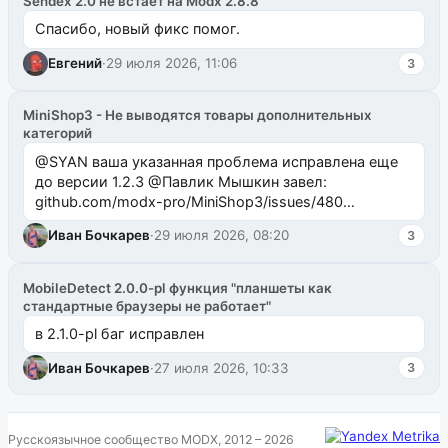
Sendex 2.0 не встает на Modx 2.8.8
Спасибо, новый фикс помог.
Евгений
·
29 июля 2026, 11:06
3
MiniShop3 - Не выводятся товары дополнительных
категорий
@SYAN ваша указанная проблема исправлена еще
до версии 1.2.3 @Павлик Мышкин завел:
github.com/modx-pro/MiniShop3/issues/480
github.com/modx-pro/MiniShop3/issues/481Исправим
Иван Бочкарев
·
29 июля 2026, 08:20
3
в б...
MobileDetect 2.0.0-pl функция "планшеты как
стандартные браузеры не работает"
в 2.1.0-pl баг исправлен
Иван Бочкарев
·
27 июля 2026, 10:33
3
Русскоязычное сообщество MODX, 2012 – 2026