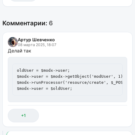
Комментарии:
6
Артур Шевченко
08 марта 2025, 18:07
Делай так
oldUser = $modx->user;

$modx->user = $modx->getObject('modUser', 1);

$modx->runProcessor('resource/create', $_POST);

$modx->user = $oldUser;
+1