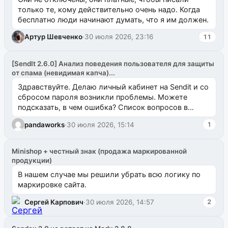
только те, кому действительно очень надо. Когда
бесплатно люди начинают думать, что я им должен.
Артур Шевченко
·
30 июля 2026, 23:16
11
[SendIt 2.6.0] Анализ поведения пользователя для защиты
от спама (невидимая капча)...
Здравствуйте. Делаю личный кабинет на Sendit и со
сбросом пароля возникли проблемы. Можете
подсказать, в чем ошибка? Список вопросов в
одноименном разделе на modx.pro пока пуст, и,...
pandaworks
·
30 июля 2026, 15:14
1
Minishop + честный знак (продажа маркированной
продукции)
В нашем случае мы решили убрать всю логику по
маркировке сайта.
Сергей Карпович
·
30 июля 2026, 14:57
2