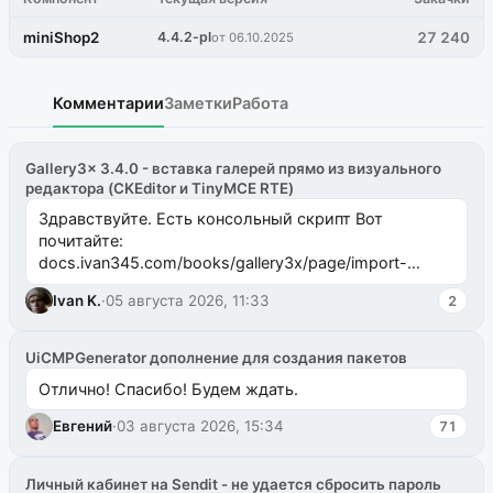
miniShop2
4.4.2-pl
27 240
от 06.10.2025
Комментарии
Заметки
Работа
Gallery3x 3.4.0 - вставка галерей прямо из визуального
редактора (CKEditor и TinyMCE RTE)
Здравствуйте. Есть консольный скрипт Вот
почитайте:
docs.ivan345.com/books/gallery3x/page/import-
ms2galleryphp
Ivan K.
·
05 августа 2026, 11:33
2
UiCMPGenerator дополнение для создания пакетов
Отлично! Спасибо! Будем ждать.
Евгений
·
03 августа 2026, 15:34
71
Личный кабинет на Sendit - не удается сбросить пароль