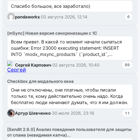
Спасибо большое, все заработало)
pandaworks
·
03 августа 2026, 12:14
6
[mSync] Новая версия синхронизации с 1С
Всем привет. В какой то момент начали сыпаться
ошибки: Error 23000 executing statement: INSERT
INTO `modx_msync_products` (`product_id`,
`uuid_1c`) VALUES ...
Сергей Карпович
·
02 августа 2026, 10:40
89
Checkbox для модального окна
Они не отключены, они платные, чтобы писали
только те, кому действительно очень надо. Когда
бесплатно люди начинают думать, что я им должен.
Артур Шевченко
·
30 июля 2026, 23:16
11
[SendIt 2.6.0] Анализ поведения пользователя для защиты
от спама (невидимая капча)...