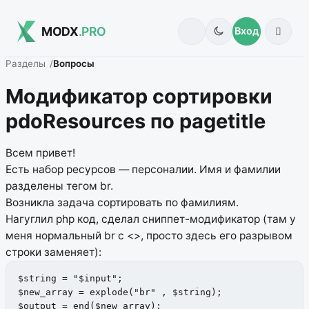
MODX
.PRO
Вход
Разделы
Вопросы
Модификатор сортировки
pdoResources по pagetitle
Всем привет!
Есть набор ресурсов — персоналии. Имя и фамилии
разделены тегом br.
Возникла задача сортировать по фамилиям.
Нагуглил php код, сделал сниппет-модификатор (там у
меня нормальный br c <>, просто здесь его разрывом
строки заменяет):
$string = "$input";

$new_array = explode("br" , $string); 

$output = end($new_array);
