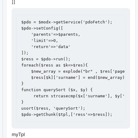
]]
$pdo = $modx->getService('pdoFetch');

$pdo->setConfig([

    'parents'=>$parents,

    'limit'=>0,

    'return'=>'data'

]);

$ress = $pdo->run();

foreach($ress as $k=>$res){

    $new_array = explode("br" , $res['pagetitle'
    $ress[$k]['surname'] = end($new_array);

}

function querySort ($x, $y) {

     return strcasecmp($x['surname'], $y['surnam
}

usort($ress, 'querySort');

$pdo->getChunk($tpl,['ress'=>$ress]);
myTpl