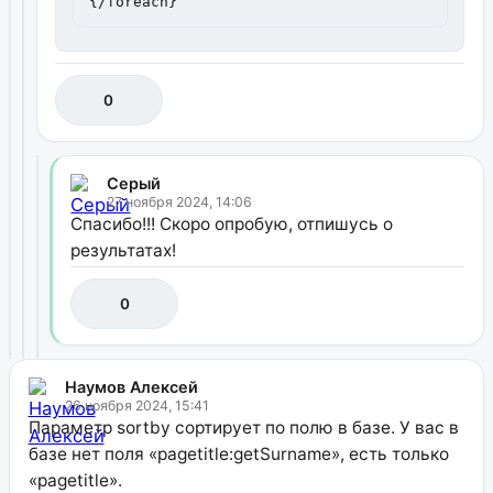
{/foreach}
0
Серый
27 ноября 2024, 14:06
Спасибо!!! Скоро опробую, отпишусь о
результатах!
0
Наумов Алексей
26 ноября 2024, 15:41
Параметр sortby сортирует по полю в базе. У вас в
базе нет поля «pagetitle:getSurname», есть только
«pagetitle».