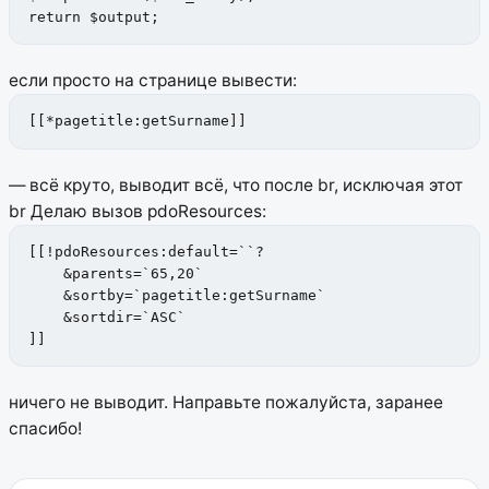
return $output;
если просто на странице вывести:
[[*pagetitle:getSurname]]
— всё круто, выводит всё, что после br, исключая этот
br
Делаю вызов pdoResources:
[[!pdoResources:default=``?

    &parents=`65,20`

    &sortby=`pagetitle:getSurname`

    &sortdir=`ASC`

]]
ничего не выводит.
Направьте пожалуйста, заранее
спасибо!