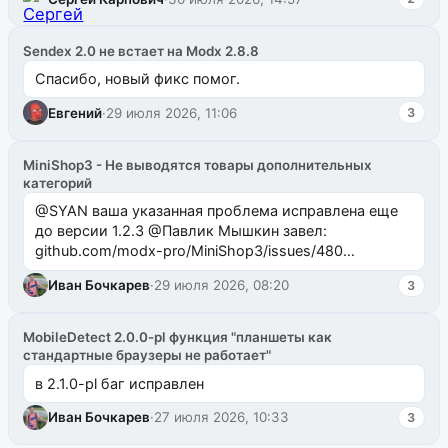
Sendex 2.0 не встает на Modx 2.8.8
Спасибо, новый фикс помог.
Евгений
·
29 июля 2026, 11:06
3
MiniShop3 - Не выводятся товары дополнительных
категорий
@SYAN ваша указанная проблема исправлена еще
до версии 1.2.3 @Павлик Мышкин завел:
github.com/modx-pro/MiniShop3/issues/480
github.com/modx-pro/MiniShop3/issues/481Исправим
Иван Бочкарев
·
29 июля 2026, 08:20
3
в б...
MobileDetect 2.0.0-pl функция "планшеты как
стандартные браузеры не работает"
в 2.1.0-pl баг исправлен
Иван Бочкарев
·
27 июля 2026, 10:33
3