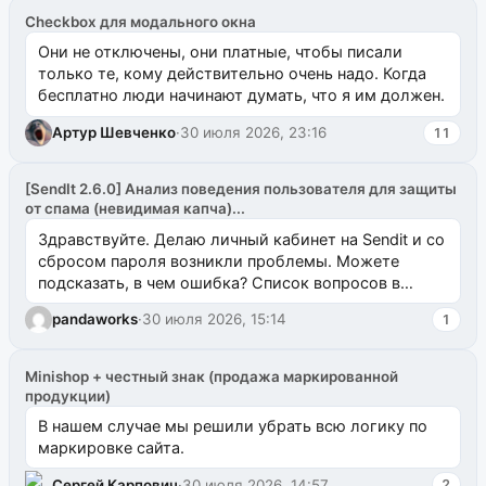
Checkbox для модального окна
Они не отключены, они платные, чтобы писали
только те, кому действительно очень надо. Когда
бесплатно люди начинают думать, что я им должен.
Артур Шевченко
·
30 июля 2026, 23:16
11
[SendIt 2.6.0] Анализ поведения пользователя для защиты
от спама (невидимая капча)...
Здравствуйте. Делаю личный кабинет на Sendit и со
сбросом пароля возникли проблемы. Можете
подсказать, в чем ошибка? Список вопросов в
одноименном разделе на modx.pro пока пуст, и,...
pandaworks
·
30 июля 2026, 15:14
1
Minishop + честный знак (продажа маркированной
продукции)
В нашем случае мы решили убрать всю логику по
маркировке сайта.
Сергей Карпович
·
30 июля 2026, 14:57
2