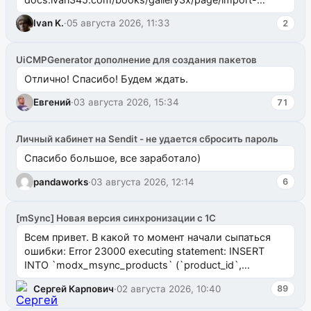
ms2galleryphp
Ivan K.
·
05 августа 2026, 11:33
2
UiCMPGenerator дополнение для создания пакетов
Отлично! Спасибо! Будем ждать.
Евгений
·
03 августа 2026, 15:34
71
Личный кабинет на Sendit - не удается сбросить пароль
Спасибо большое, все заработало)
pandaworks
·
03 августа 2026, 12:14
6
[mSync] Новая версия синхронизации с 1С
Всем привет. В какой то момент начали сыпаться
ошибки: Error 23000 executing statement: INSERT
INTO `modx_msync_products` (`product_id`,
`uuid_1c`) VALUES ...
Сергей Карпович
·
02 августа 2026, 10:40
89