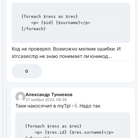
{foreach $ress as $res}

    <p> {$id} {$surname}</p>

{/foreach}
Код не проверял. Возможно мелкие ошибки. И
strcasecmp не знаю понимает ли юникод…
0
Александр Туниеков
27 ноября 2024, 08:38
Таки накосячил в myTpl :-). Надо так
{foreach $ress as $res}

    <p> {$res.id} {$res.surname}</p>
