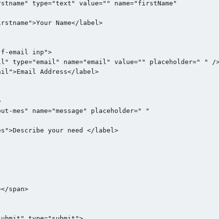
stname" type="text" value="" name="firstName"

rstname">Your Name</label>

f-email inp">

l" type="email" name="email" value="" placeholder=" " />
il">Email Address</label>



ut-mes" name="message" placeholder=" "

s">Describe your need </label>

</span>

ubmit" type="submit">
