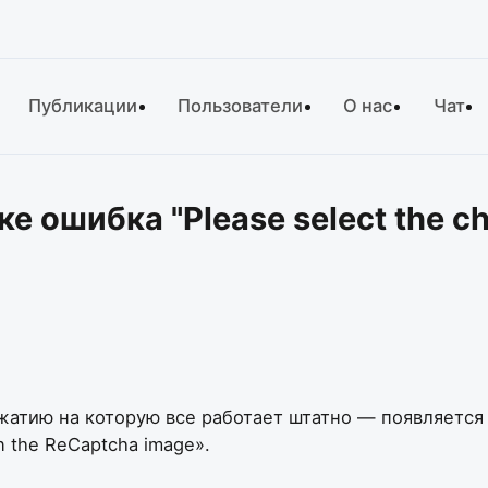
Публикации
Пользователи
О нас
Чат
е ошибка "Please select the c
жатию на которую все работает штатно — появляется 
n the ReCaptcha image».