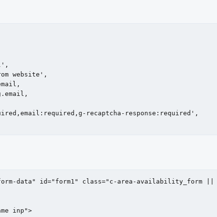
orm-data" id="form1" class="c-area-availability_form || 
me inp">
