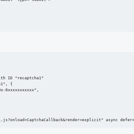
th ID "recaptcha1"

1", {

o-0xxxxxxxxxxx", 

i.js?onload=CaptchaCallback&render=explicit" async defer