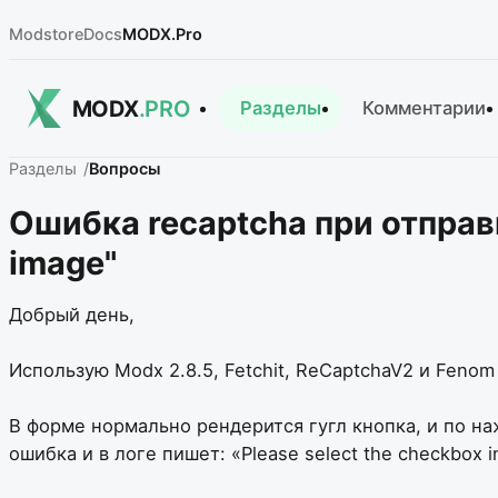
Modstore
Docs
MODX.Pro
MODX
.PRO
Разделы
Комментарии
Разделы
Вопросы
Ошибка recaptcha при отправк
image"
Добрый день,
Использую Modx 2.8.5, Fetchit, ReCaptchaV2 и Fenom
В форме нормально рендерится гугл кнопка, и по на
ошибка и в логе пишет: «Please select the checkbox i