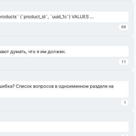
ucts` (`product_id`, `uuid_1c`) VALUES ...
89
нают думать, что я им должен.
11
ошибка? Список вопросов в одноименном разделе на
1