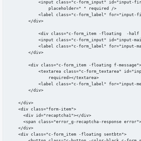
            <input class="c-form_input" id="input-fir
                placeholder=" " required />

            <label class="c-form_label" for="input-fi
        </div>

            <div class="c-form_item -floating  -half 
            <input class="c-form_input" id="input-mai
            <label class="c-form_label" for="input-ma
        </div>

        <div class="c-form_item -floating f-message">
            <textarea class="c-form_textarea" id="inp
                required></textarea>

            <label class="c-form_label" for="input-me
        </div>

    </div>

    <div class="form-item">

      <div id="recaptcha1"></div>

      <span class="error_g-recaptcha-response error">
    </div>

    <div class="c-form_item -floating sentbtn">

        <button class="c-button -color-black c-form_s