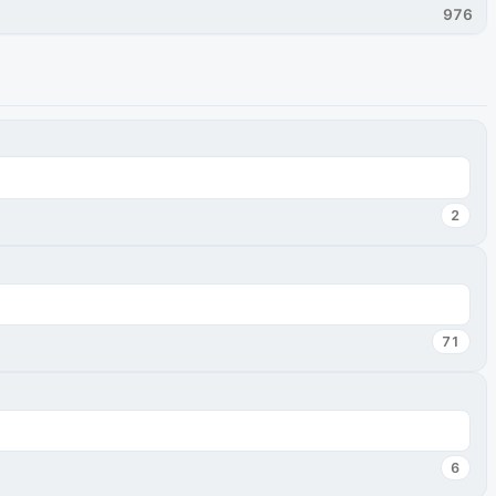
976
2
71
6