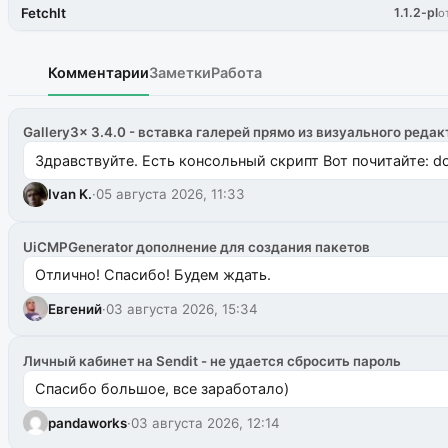
FetchIt
1.1.2-pl
о
Комментарии
Заметки
Работа
Gallery3x 3.4.0 - вставка галерей прямо из визуального редак
Здравствуйте. Есть консольный скрипт Вот почитайте: do
Ivan K.
·
05 августа 2026, 11:33
UiCMPGenerator дополнение для создания пакетов
Отлично! Спасибо! Будем ждать.
Евгений
·
03 августа 2026, 15:34
Личный кабинет на Sendit - не удается сбросить пароль
Спасибо большое, все заработало)
pandaworks
·
03 августа 2026, 12:14