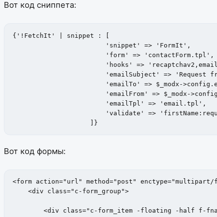
Вот код сниппета:
{'!FetchIt' | snippet : [

                    	'snippet' => 'FormIt',

                    	'form' => 'contactForm.tpl',

                    	'hooks' => 'recaptchav2,email',

                    	'emailSubject' => 'Request from website',

                    	'emailTo' => $_modx->config.email,

                    	'emailFrom' => $_modx->config.email,

                    	'emailTpl' => 'email.tpl',

                    	'validate' => 'firstName:required,email:required,g-recaptcha-response:required',

                    ]}
Вот код формы:
<form action="url" method="post" enctype="multipart/f
    <div class="c-form_group">

        <div class="c-form_item -floating -half f-fna