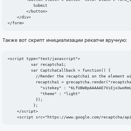
           Submit

        </button>

    </div>

</form>
Также вот скрипт инициализации рекапчи вручную:
<script type="text/javascript">

          var recaptcha1;

          var CaptchaCallback = function() {

            //Render the recaptcha1 on the element wi
            recaptcha1 = grecaptcha.render("recaptcha
              "sitekey" : "6LfUBW8pAAAAAE7ViEjo3woRmU
              "theme" : "light"

            });

           };

    </script>

    <script src="https://www.google.com/recaptcha/ap