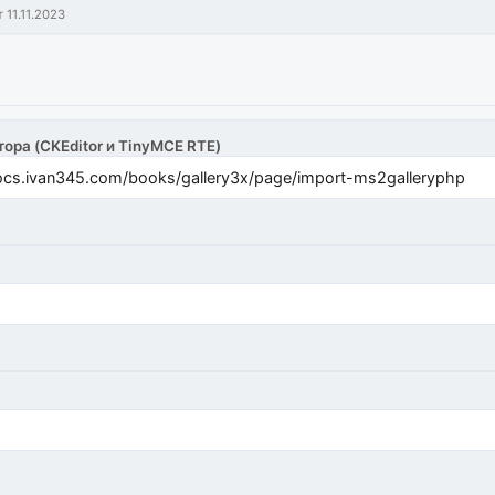
т 11.11.2023
тора (CKEditor и TinyMCE RTE)
cs.ivan345.com/books/gallery3x/page/import-ms2galleryphp