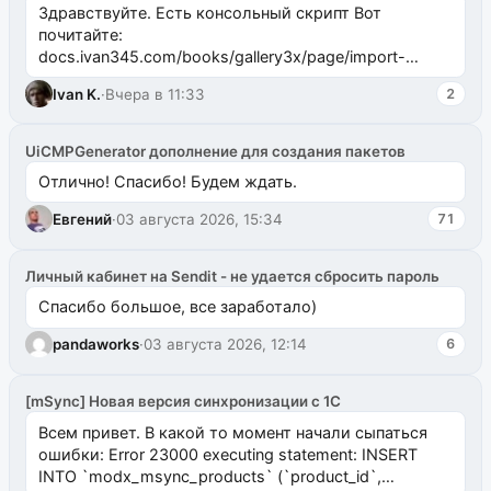
Здравствуйте. Есть консольный скрипт Вот
почитайте:
docs.ivan345.com/books/gallery3x/page/import-
ms2galleryphp
Ivan K.
·
Вчера в 11:33
2
UiCMPGenerator дополнение для создания пакетов
Отлично! Спасибо! Будем ждать.
Евгений
·
03 августа 2026, 15:34
71
Личный кабинет на Sendit - не удается сбросить пароль
Спасибо большое, все заработало)
pandaworks
·
03 августа 2026, 12:14
6
[mSync] Новая версия синхронизации с 1С
Всем привет. В какой то момент начали сыпаться
ошибки: Error 23000 executing statement: INSERT
INTO `modx_msync_products` (`product_id`,