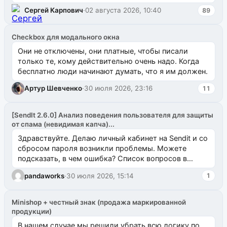
`uuid_1c`) VALUES ...
Сергей Карпович
·
02 августа 2026, 10:40
89
Checkbox для модального окна
Они не отключены, они платные, чтобы писали
только те, кому действительно очень надо. Когда
бесплатно люди начинают думать, что я им должен.
Артур Шевченко
·
30 июля 2026, 23:16
11
[SendIt 2.6.0] Анализ поведения пользователя для защиты
от спама (невидимая капча)...
Здравствуйте. Делаю личный кабинет на Sendit и со
сбросом пароля возникли проблемы. Можете
подсказать, в чем ошибка? Список вопросов в
одноименном разделе на modx.pro пока пуст, и,...
pandaworks
·
30 июля 2026, 15:14
1
Minishop + честный знак (продажа маркированной
продукции)
В нашем случае мы решили убрать всю логику по