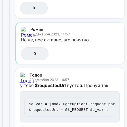
0
Роман
29 декабря 2023, 14:57
Не не, все активно, это понятно
0
Тодор
29 декабря 2023, 14:57
у тебя
$requestedUrl
пустой. Пробуй так
$q_var = $modx->getOption('request_param_ali
$requestedUrl = &$_REQUEST[$q_var];