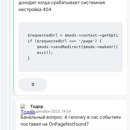
доходит когда срабатывает системная
настройка 404
$requestedUrl = $modx->context->getOption('r
if ($requestedUrl === '/page') {

    $modx->sendRedirect($modx->makeUrl(173),
    exit();

}
0
Тодор
29 декабря 2023, 14:54
Банальный вопрос: А галочку в сис.событиях
поставил на OnPageNotFound?