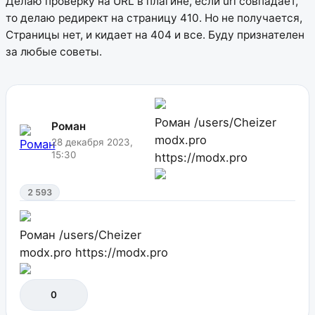
Делаю проверку на URL в плагине, если url совпадает,
то делаю редирект на страницу 410. Но не получается,
Страницы нет, и кидает на 404 и все. Буду признателен
за любые советы.
Роман
/users/Cheizer
Роман
modx.pro
28 декабря 2023,
15:30
https://modx.pro
2 593
Роман
/users/Cheizer
modx.pro
https://modx.pro
0