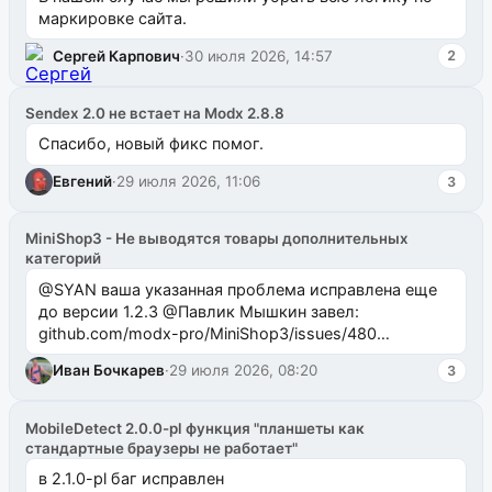
маркировке сайта.
Сергей Карпович
·
30 июля 2026, 14:57
2
Sendex 2.0 не встает на Modx 2.8.8
Спасибо, новый фикс помог.
Евгений
·
29 июля 2026, 11:06
3
MiniShop3 - Не выводятся товары дополнительных
категорий
@SYAN ваша указанная проблема исправлена еще
до версии 1.2.3 @Павлик Мышкин завел:
github.com/modx-pro/MiniShop3/issues/480
github.com/modx-pro/MiniShop3/issues/481Исправим
Иван Бочкарев
·
29 июля 2026, 08:20
3
в б...
MobileDetect 2.0.0-pl функция "планшеты как
стандартные браузеры не работает"
в 2.1.0-pl баг исправлен