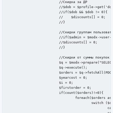
			  //Скидка за ДР

			  //$dob = $profile->get('dob');

			  //if($dob && $dob != 0){

			  //	$discounts[] = 0;

			  //}

			  //Скидки группам пользователей

			  //if($admin = $modx->user->isMember('Administrator')){

			  //$discounts[] = 0;

			  //}

			  //Скидки от суммы покупок за год

			  $q = $modx->prepare("SELECT * FROM modx_ms2_orders WHERE user_id='$user_id' AND createdon > '$yearago'  ORDER BY createdon");

			  $q->execute();

			  $orders = $q->fetchAll(PDO::FETCH_ASSOC);

			  $yearcost = 0;

			  $i = 0;

			  $firstorder = 0;

			  if(count($orders)!=0){

				  foreach($orders as $order){

					  switch ($order[status]){

						  case 2:

						  case 3:
