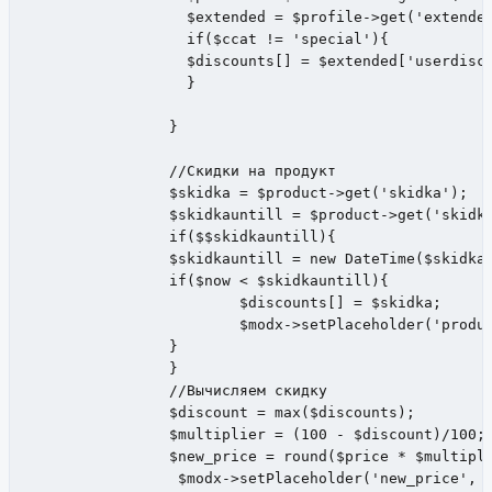
		  $extended = $profile->get('extended');

		  if($ccat != 'special'){

		  $discounts[] = $extended['userdiscount'];

		  }

		}

		//Скидки на продукт

		$skidka = $product->get('skidka');

		$skidkauntill = $product->get('skidkauntill');

		if($$skidkauntill){

		$skidkauntill = new DateTime($skidkauntill);

		if($now < $skidkauntill){

			$discounts[] = $skidka;

			$modx->setPlaceholder('productskidka', $skidka);

		}

		}

		//Вычисляем скидку

		$discount = max($discounts);

		$multiplier = (100 - $discount)/100;

		$new_price = round($price * $multiplier);

		 $modx->setPlaceholder('new_price', $new_price);
