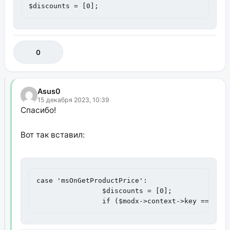
$discounts = [0];
0
Asus0
15 декабря 2023, 10:39
Спасибо!
Вот так вставил:
case 'msOnGetProductPrice':

                $discounts = [0];

		if ($modx->context->key == 'mg