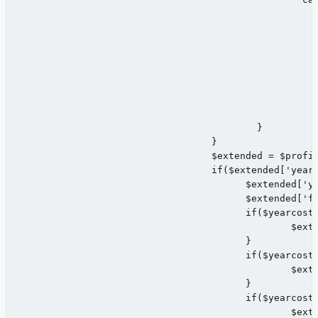
							  $yearcost = $yearcost + $order[cost
							  if($i == 0)
								  $firstorder = new DateTime($order[cre
								  $firstorder->modify('+1 
								  $firstorder = $firstorder->format(
							  }
							  $i++;
							  break;
					  }

				  }

				  $extended = $profile->get('extended');

				  if($extended['yearcost'] != $yearcost){

					$extended['yearcost'] = $yearcost;

					$extended['firstorder'] = $firstorder;

					if($yearcost < 2500){

						$extended['userdiscount'] = 0;

					}

					if($yearcost >= 2500){

						$extended['userdiscount'] = 5;

					}

					if($yearcost >= 5000){

						$extended['userdiscount'] = 10;
