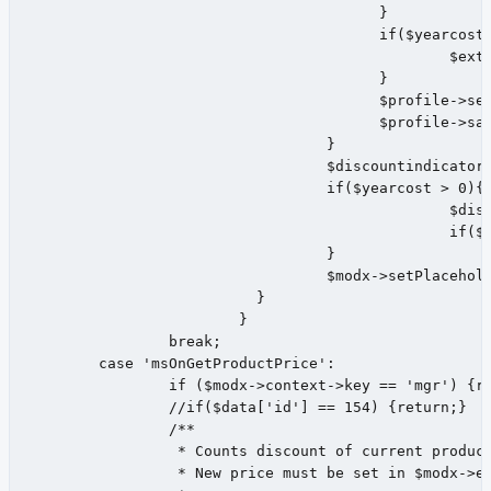
					}

					if($yearcost >= 10000){

						$extended['userdiscount'] = 15;

					}

					$profile->set('extended', $extended);

					$profile->save();

				  }

				  $discountindicator = 0;

				  if($yearcost > 0){

						$discountindicator = $yearcost * 100 / 10000;

						if($discountindicator > 100){ $discountindicator = 100; }

				  }

				  $modx->setPlaceholder('discountindicator', $discountindicator);

			  }

			}

		break;

	case 'msOnGetProductPrice':

		if ($modx->context->key == 'mgr') {return;}

		//if($data['id'] == 154) {return;}

		/**

		 * Counts discount of current product for current user, based on rules in msDiscount component

		 * New price must be set in $modx->event->returnedValues['price']
