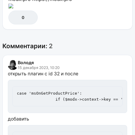
0
Комментарии:
2
Володя
15 декабря 2023, 10:20
открыть плагин с id 32 и после
case 'msOnGetProductPrice':

		if ($modx->context->key == 'mgr'
добавить