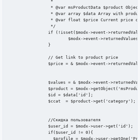
		 *

		 * @var msProductData $product Object with product properties

		 * @var array $data Array with product properties. Can be empty!

		 * @var float $price Current price of product

		 */

		if (!isset($modx->event->returnedValues['price'])) {

			$modx->event->returnedValues['price'] = $price;

		}

		// Get link to product price

		$price = & $modx->event->returnedValues['price'];

		$values = & $modx->event->returnedValues;

		$product = $modx->getObject('msProduct', $data['id']);

		$id = $data['id'];

		$ccat  = $product->get('category');

		//Скидка пользователя

		$user_id = $modx->user->get('id');

		if($user_id != 0){

		  $profile = $modx->user->getOne('Profile');
