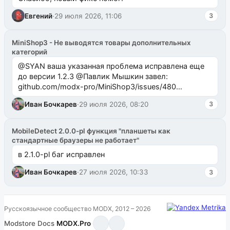
Евгений
·
29 июля 2026, 11:06
3
MiniShop3 - Не выводятся товары дополнительных
категорий
@SYAN ваша указанная проблема исправлена еще
до версии 1.2.3 @Павлик Мышкин завел:
github.com/modx-pro/MiniShop3/issues/480
github.com/modx-pro/MiniShop3/issues/481Исправим
Иван Бочкарев
·
29 июля 2026, 08:20
3
в б...
MobileDetect 2.0.0-pl функция "планшеты как
стандартные браузеры не работает"
в 2.1.0-pl баг исправлен
Иван Бочкарев
·
27 июля 2026, 10:33
3
Русскоязычное сообщество MODX, 2012 – 2026
Modstore
·
Docs
·
MODX.Pro
·