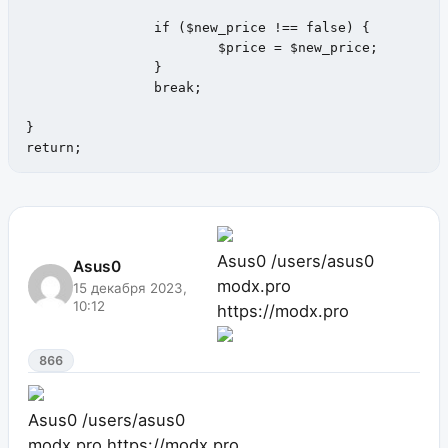
		if ($new_price !== false) {

			$price = $new_price;

		}

		break;

}

return;
Asus0
/users/asus0
Asus0
modx.pro
15 декабря 2023,
10:12
https://modx.pro
866
Asus0
/users/asus0
modx.pro
https://modx.pro