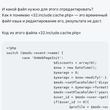
И какой файл нужно для этого отредактировать?
Как я понимаю «32.include.cache.php» — это временный
файл кэша и редактирование его, результата не даст.
Код из этого файла «32.include.cache.php»
<?php

switch ($modx->event->name) {

	case 'OnWebPageInit':

			$discounts = array(0);

			$now = new DateTime();

			$yearago = 0;

			$yearago = $now->modify('-1 year');

			$modx->setPlaceholder('disyearago', $yearago->format('d.m.Y'));

			$yearago = $yearago->format("Y-m-d H:i:s");

			$modx->setPlaceholder('yearago', $yearago);

			$user_id = $modx->user->get('id');

			if($user_id != 0){

				$profile = $modx->user->getOne('Profile');
