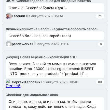
UiCMPGenerator дополнение для создания пакетов
Отлично! Спасибо! Будем ждать.
Евгений
·
03 августа 2026, 15:34
71
Личный кабинет на Sendit - не удается сбросить пароль
Спасибо большое, все заработало)
pandaworks
·
03 августа 2026, 12:14
6
[mSync] Новая версия синхронизации с 1С
Всем привет. В какой то момент начали сыпаться
ошибки: Error 23000 executing statement: INSERT
INTO `modx_msync_products` (`product_id`,
`uuid_1c`) VALUES ...
Сергей Карпович
·
02 августа 2026, 10:40
89
Checkbox для модального окна
Они не отключены, они платные, чтобы писали
только те, кому действительно очень надо. Когда