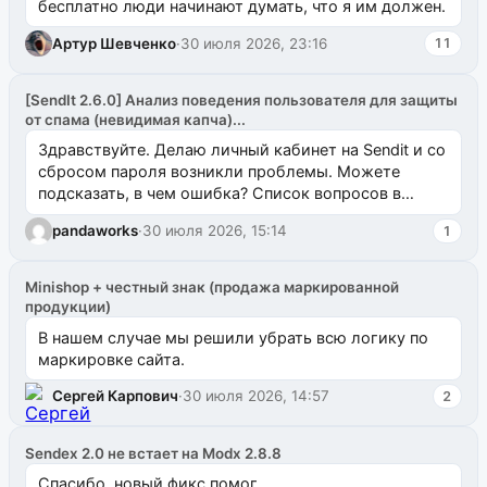
бесплатно люди начинают думать, что я им должен.
Артур Шевченко
·
30 июля 2026, 23:16
11
[SendIt 2.6.0] Анализ поведения пользователя для защиты
от спама (невидимая капча)...
Здравствуйте. Делаю личный кабинет на Sendit и со
сбросом пароля возникли проблемы. Можете
подсказать, в чем ошибка? Список вопросов в
одноименном разделе на modx.pro пока пуст, и,...
pandaworks
·
30 июля 2026, 15:14
1
Minishop + честный знак (продажа маркированной
продукции)
В нашем случае мы решили убрать всю логику по
маркировке сайта.
Сергей Карпович
·
30 июля 2026, 14:57
2
Sendex 2.0 не встает на Modx 2.8.8
Спасибо, новый фикс помог.