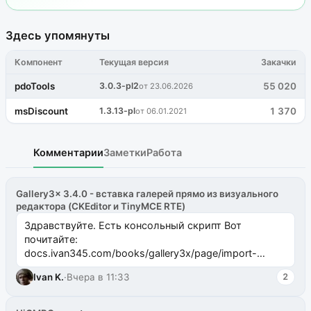
Здесь упомянуты
Компонент
Текущая версия
Закачки
pdoTools
3.0.3-pl2
55 020
от 23.06.2026
msDiscount
1.3.13-pl
1 370
от 06.01.2021
Комментарии
Заметки
Работа
Gallery3x 3.4.0 - вставка галерей прямо из визуального
редактора (CKEditor и TinyMCE RTE)
Здравствуйте. Есть консольный скрипт Вот
почитайте:
docs.ivan345.com/books/gallery3x/page/import-
ms2galleryphp
Ivan K.
·
Вчера в 11:33
2