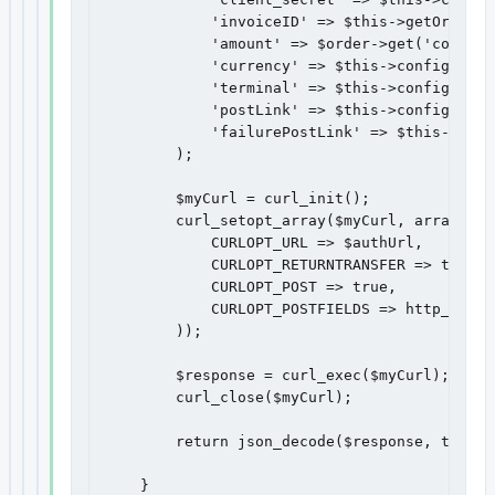
            'invoiceID' => $this->getOrderHa
            'amount' => $order->get('cost'),

            'currency' => $this->config['cur
            'terminal' => $this->config['ter
            'postLink' => $this->config['pos
            'failurePostLink' => $this->conf
        );

        $myCurl = curl_init();

        curl_setopt_array($myCurl, array(

            CURLOPT_URL => $authUrl,

            CURLOPT_RETURNTRANSFER => true,

            CURLOPT_POST => true,

            CURLOPT_POSTFIELDS => http_build
        ));

        $response = curl_exec($myCurl);

        curl_close($myCurl);

        return json_decode($response, true);

    }
