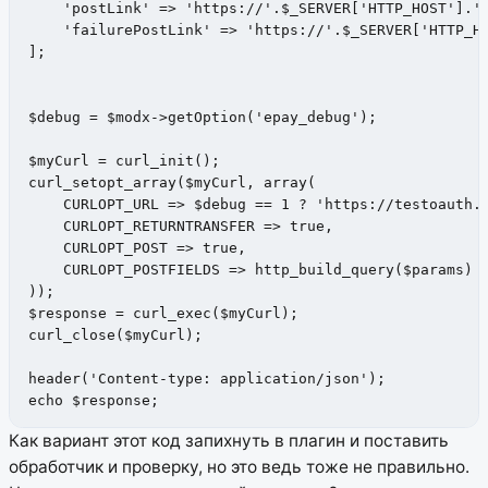
    'postLink' => 'https://'.$_SERVER['HTTP_HOST'].'/
    'failurePostLink' => 'https://'.$_SERVER['HTTP_HO
];

$debug = $modx->getOption('epay_debug');

$myCurl = curl_init();

curl_setopt_array($myCurl, array(

    CURLOPT_URL => $debug == 1 ? 'https://testoauth.h
    CURLOPT_RETURNTRANSFER => true,

    CURLOPT_POST => true,

    CURLOPT_POSTFIELDS => http_build_query($params)

));

$response = curl_exec($myCurl);

curl_close($myCurl);

header('Content-type: application/json');

echo $response;
Как вариант этот код запихнуть в плагин и поставить
обработчик и проверку, но это ведь тоже не правильно.