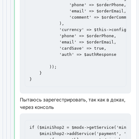
                'phone' => $orderPhone,

                'email' => $orderEmail,     
                'comment' => $orderComment

            ),

            'currency' => $this->config['cur
            'phone' => $orderPhone,

            'email' => $orderEmail,

            'cardSave' => true,

            'auth' => $authResponse

        ));

    }

}
Пытаюсь зарегестрировать, так как в доках,
через консоль
if ($miniShop2 = $modx->getService('miniShop
    $miniShop2->addService('payment', 'EpayH