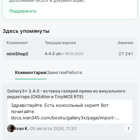
дополнения MODX и документацию.
Поддержать
Здесь упомянуты
Компонент
Текущая версия
Закачки
miniShop2
4.4.2-pl
27 241
от 06.10.2025
Комментарии
Заметки
Работа
Gallery3x 3.4.0 - вставка галерей прямо из визуального
редактора (CKEditor и TinyMCE RTE)
Здравствуйте. Есть консольный скрипт Вот
почитайте:
docs.ivan345.com/books/gallery3x/page/import-
ms2galleryphp
Ivan K.
·
05 августа 2026, 11:33
2