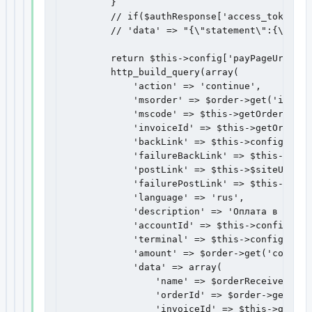
        }

        // if($authResponse['access_token'])

        // 'data' => "{\"statement\":{\"name
        return $this->config['payPageUrl'] .
        http_build_query(array(

            'action' => 'continue',

            'msorder' => $order->get('id'),

            'mscode' => $this->getOrderHash(
            'invoiceId' => $this->getOrderHa
            'backLink' => $this->config['pos
            'failureBackLink' => $this->conf
            'postLink' => $this->$siteUrl,

            'failurePostLink' => $this->conf
            'language' => 'rus',

            'description' => 'Оплата в интер
            'accountId' => $this->config['cl
            'terminal' => $this->config['ter
            'amount' => $order->get('cost'),

            'data' => array(

                'name' => $orderReceiver,

                'orderId' => $order->get('id'
                'invoiceId' => $this->getOrd