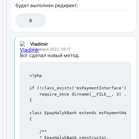
будет выполнен редирект.
0
Vladimir
10 января 2023, 09:17
Вот сделал новый метод.
<?php

if (!class_exists('msPaymentInterface')) {

    require_once dirname(__FILE__, 3) . '/ha
}

class EpayHalykBank extends msPaymentHandler
{

    /**

    * EpayHalykBank constructor.
