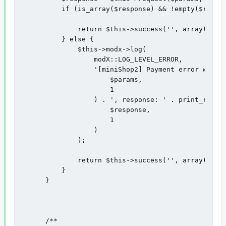
        if (is_array($response) && !empty($respon
            return $this->success('', array('redi
        } else {

            $this->modx->log(

                modX::LOG_LEVEL_ERROR,

                '[miniShop2] Payment error while 
                    $params,

                    1

                ) . ', response: ' . print_r(

                    $response,

                    1

                )

            );

            return $this->success('', array('msor
        }

    }

    /**
