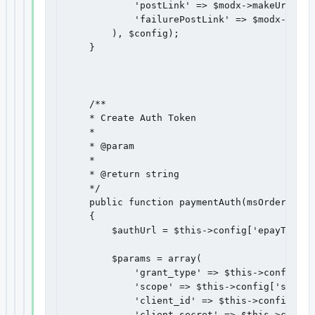
            'postLink' => $modx->makeUrl($mo
            'failurePostLink' => $modx->make
        ), $config);

    }

    /**

    * Create Auth Token

    *

    * @param 

    *

    * @return string

    */

    public function paymentAuth(msOrder $orde
    {

        $authUrl = $this->config['epayTokenA
        $params = array(

            'grant_type' => $this->config['g
            'scope' => $this->config['scope']
            'client_id' => $this->config['cl
            'client_secret' => $this->config