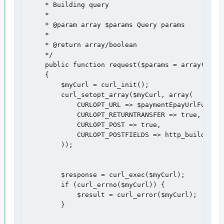
    * Building query

    *

    * @param array $params Query params

    *

    * @return array/boolean

    */

    public function request($params = array(), $p
    {

        $myCurl = curl_init();

        curl_setopt_array($myCurl, array(

            CURLOPT_URL => $paymentEpayUrlFull,

            CURLOPT_RETURNTRANSFER => true,

            CURLOPT_POST => true,

            CURLOPT_POSTFIELDS => http_build_quer
        ));

        $response = curl_exec($myCurl);

        if (curl_errno($myCurl)) {

            $result = curl_error($myCurl);

        }
