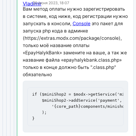
20 июня 2023, 18:07
Вам метод оплаты нужно зарегистрировать
в системе, код ниже, код регистрации нужно
запускать в консоли,
Console
это пакет для
запуска php кода в админке
(https://extras.modx.com/package/console),
только моё название оплаты
«EpayHalykBank» замените на ваше, а так же
название файла «epayhalykbank.class.php»
только в конце должно быть ".class.php"
обязательно
if ($miniShop2 = $modx->getService('miniSho
    $miniShop2->addService('payment', 'Epay
        '{core_path}components/minishop2/cu
    );

}