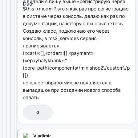
а видели я пишу выше «регистрирую через
$this->modx»? это я как раз про регистрацию
в системе через консоль. делаю как раз по
документации, на которую вы ссылаетесь.
Создаю класс, подключаю его через
консоль, в ms2_services сервис
прописывается,
{«cart»:[],«order»:[],«payment»:
{«epayhalykbank»:"
{core_path}components\/minishop2\/custom\/payme
[]}
но класс-обработчик не появляется в
выпадашке при создании нового способа
оплаты
0
Vladimir