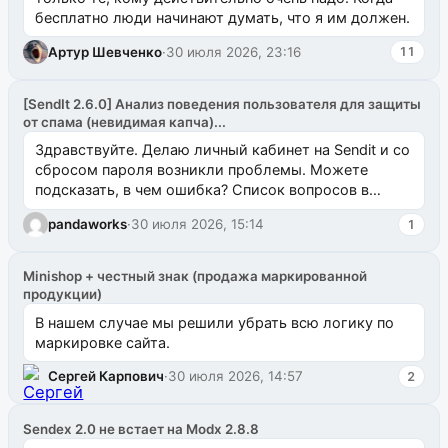
бесплатно люди начинают думать, что я им должен.
Артур Шевченко
·
30 июля 2026, 23:16
11
[SendIt 2.6.0] Анализ поведения пользователя для защиты
от спама (невидимая капча)...
Здравствуйте. Делаю личный кабинет на Sendit и со
сбросом пароля возникли проблемы. Можете
подсказать, в чем ошибка? Список вопросов в
одноименном разделе на modx.pro пока пуст, и,...
pandaworks
·
30 июля 2026, 15:14
1
Minishop + честный знак (продажа маркированной
продукции)
В нашем случае мы решили убрать всю логику по
маркировке сайта.
Сергей Карпович
·
30 июля 2026, 14:57
2
Sendex 2.0 не встает на Modx 2.8.8