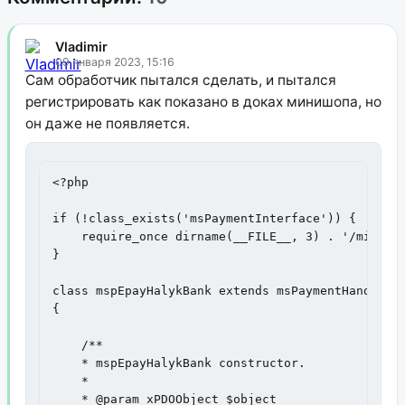
Vladimir
09 января 2023, 15:16
Сам обработчик пытался сделать, и пытался
регистрировать как показано в доках минишопа, но
он даже не появляется.
<?php

if (!class_exists('msPaymentInterface')) {

    require_once dirname(__FILE__, 3) . '/minisho
}

class mspEpayHalykBank extends msPaymentHandler i
{

    /**

    * mspEpayHalykBank constructor.

    *

    * @param xPDOObject $object
