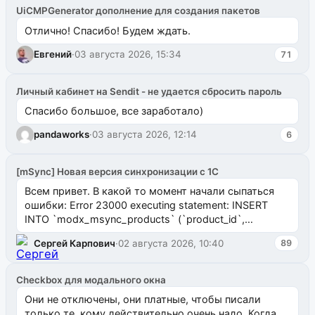
UiCMPGenerator дополнение для создания пакетов
Отлично! Спасибо! Будем ждать.
Евгений
·
03 августа 2026, 15:34
71
Личный кабинет на Sendit - не удается сбросить пароль
Спасибо большое, все заработало)
pandaworks
·
03 августа 2026, 12:14
6
[mSync] Новая версия синхронизации с 1С
Всем привет. В какой то момент начали сыпаться
ошибки: Error 23000 executing statement: INSERT
INTO `modx_msync_products` (`product_id`,
`uuid_1c`) VALUES ...
Сергей Карпович
·
02 августа 2026, 10:40
89
Checkbox для модального окна
Они не отключены, они платные, чтобы писали
только те, кому действительно очень надо. Когда