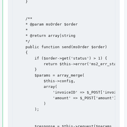
    }

    /**

    * @param msOrder $order

    *

    * @return array|string

    */

    public function send(msOrder $order)

    {

        if ($order->get('status') > 1) {

            return $this->error('ms2_err_status_w
        }

        $params = array_merge(

            $this->config,

            array(

                'invoiceID' => $_POST['invoiceId'
                'amount' => $_POST['amount'],    
            )

        );

        $response = $this->request($params, $this