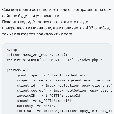
Сам код вроде есть, но можно ли его отправлять на сам
сайт, не будут ли уязвимости.
Пока что код идёт через core, хотя это нигде
прикреплено к минишопу, да и получается 403 ошибка,
так как пытается подключить к core.
<?php

define('MODX_API_MODE', true);

require $_SERVER['DOCUMENT_ROOT'].'/index.php';

$params = [

    'grant_type' => 'client_credentials',

    'scope' => 'webapi usermanagement email_send veri
    'client_id' => $modx->getOption('epay_client_id')
    'client_secret' => $modx->getOption('epay_client_
    'invoiceID' => $_POST['invoiceId'],

    'amount' => $_POST['amount'],

    'currency' => 'KZT',

    'terminal' => $modx->getOption('epay_terminal_id'