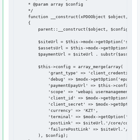
    * @param array $config

    */

    function __construct(xPDOObject $object, $con
    {

        parent::__construct($object, $config);

        $siteUrl = $this->modx->getOption('site_u
        $assetsUrl = $this->modx->getOption('asse
        $paymentUrl = $siteUrl . substr($assetsUr
        $this->config = array_merge(array(

            'grant_type' => 'client_credentials',
            'debug' => $modx->getOption('epay_deb
            'paymentEpayUrl' => $this->config['d
            'scope' => 'webapi usermanagement ema
            'client_id' => $modx->getOption('epay
            'client_secret' => $modx->getOption('
            'currency' => 'KZT',

            'terminal' => $modx->getOption('epay_
            'postLink' => $siteUrl.'/core/compone
            'failurePostLink' => $siteUrl.'/core/
        ), $config);
