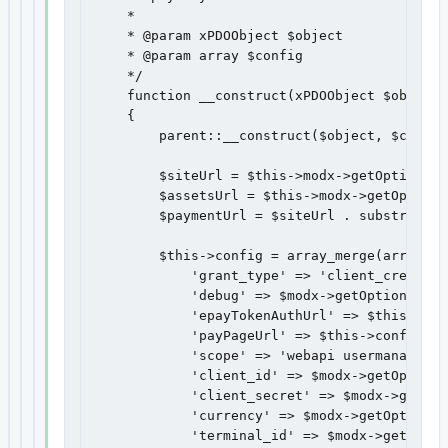
    *

    * @param xPDOObject $object

    * @param array $config

    */

    function __construct(xPDOObject $object,
    {

        parent::__construct($object, $config)
        $siteUrl = $this->modx->getOption('s
        $assetsUrl = $this->modx->getOption(
        $paymentUrl = $siteUrl . substr($ass
        $this->config = array_merge(array(

            'grant_type' => 'client_credenti
            'debug' => $modx->getOption('epa
            'epayTokenAuthUrl' => $this->con
            'payPageUrl' => $this->config['d
            'scope' => 'webapi usermanagemen
            'client_id' => $modx->getOption(
            'client_secret' => $modx->getOpt
            'currency' => $modx->getOption('
            'terminal_id' => $modx->getOptio