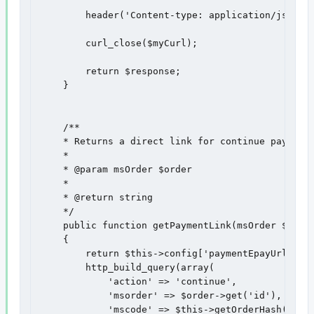
        header('Content-type: application/json');
        curl_close($myCurl);

        return $response;

    }

    /**

    * Returns a direct link for continue payment 
    *

    * @param msOrder $order

    *

    * @return string

    */

    public function getPaymentLink(msOrder $order
    {

        return $this->config['paymentEpayUrl'] . 
        http_build_query(array(

            'action' => 'continue',

            'msorder' => $order->get('id'),

            'mscode' => $this->getOrderHash($orde