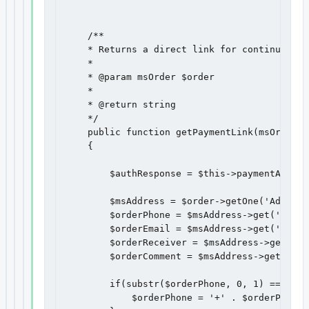
    /**

    * Returns a direct link for continue pay
    *

    * @param msOrder $order

    *

    * @return string

    */

    public function getPaymentLink(msOrder $
    {

        $authResponse = $this->paymentAuth($
        $msAddress = $order->getOne('Address'
        $orderPhone = $msAddress->get('phone'
        $orderEmail = $msAddress->get('email'
        $orderReceiver = $msAddress->get('re
        $orderComment = $msAddress->get('com
        if(substr($orderPhone, 0, 1) == '7'){
            $orderPhone = '+' . $orderPhone;
