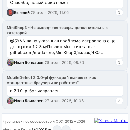
Спасибо, новый фикс помог.
Евгений
·
29 июля 2026, 11:06
3
MiniShop3 - Не выводятся товары дополнительных
категорий
@SYAN ваша указанная проблема исправлена еще
до версии 1.2.3 @Павлик Мышкин завел:
github.com/modx-pro/MiniShop3/issues/480
github.com/modx-pro/MiniShop3/issues/481Исправим
Иван Бочкарев
·
29 июля 2026, 08:20
3
в б...
MobileDetect 2.0.0-pl функция "планшеты как
стандартные браузеры не работает"
в 2.1.0-pl баг исправлен
Иван Бочкарев
·
27 июля 2026, 10:33
3
Русскоязычное сообщество MODX, 2012 – 2026
Modstore
·
Docs
·
MODX.Pro
·