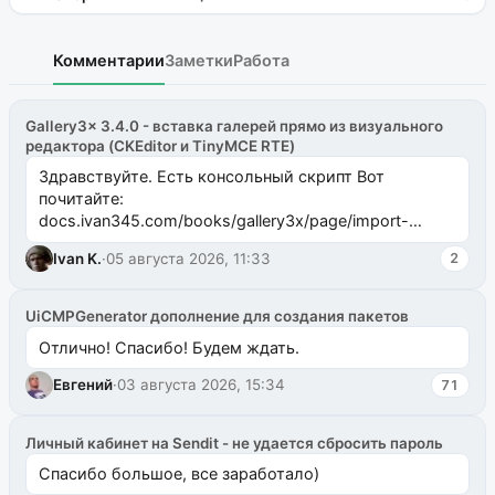
Комментарии
Заметки
Работа
Gallery3x 3.4.0 - вставка галерей прямо из визуального
редактора (CKEditor и TinyMCE RTE)
Здравствуйте. Есть консольный скрипт Вот
почитайте:
docs.ivan345.com/books/gallery3x/page/import-
ms2galleryphp
Ivan K.
·
05 августа 2026, 11:33
2
UiCMPGenerator дополнение для создания пакетов
Отлично! Спасибо! Будем ждать.
Евгений
·
03 августа 2026, 15:34
71
Личный кабинет на Sendit - не удается сбросить пароль
Спасибо большое, все заработало)