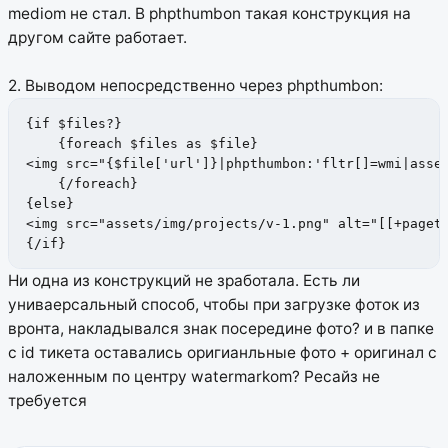
mediom не стал. В phpthumbon такая конструкция на
другом сайте работает.
2. Выводом непосредственно через phpthumbon:
{if $files?}

    {foreach $files as $file}

<img src="{$file['url']}|phpthumbon:'fltr[]=wmi|asset
    {/foreach}

{else}

<img src="assets/img/projects/v-1.png" alt="[[+pageti
{/if}
Ни одна из конструкций не зработала. Есть ли
униваерсальный способ, чтобы при загрузке фоток из
вронта, накладывался знак посередине фото? и в папке
с id тикета оставались оригианльные фото + оригинал с
наложенным по центру watermarkom? Ресайз не
требуется