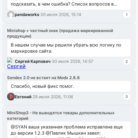
подсказать, в чем ошибка? Список вопросов в
одноименном разделе на modx.pro пока пуст, и,...
pandaworks
·
30 июля 2026, 15:14
1
Minishop + честный знак (продажа маркированной
продукции)
В нашем случае мы решили убрать всю логику по
маркировке сайта.
Сергей Карпович
·
30 июля 2026, 14:57
2
Sendex 2.0 не встает на Modx 2.8.8
Спасибо, новый фикс помог.
Евгений
·
29 июля 2026, 11:06
3
MiniShop3 - Не выводятся товары дополнительных
категорий
@SYAN ваша указанная проблема исправлена еще
до версии 1.2.3 @Павлик Мышкин завел: