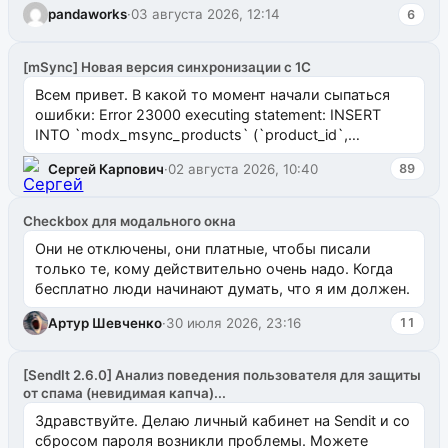
pandaworks
·
03 августа 2026, 12:14
6
[mSync] Новая версия синхронизации с 1С
Всем привет. В какой то момент начали сыпаться
ошибки: Error 23000 executing statement: INSERT
INTO `modx_msync_products` (`product_id`,
`uuid_1c`) VALUES ...
Сергей Карпович
·
02 августа 2026, 10:40
89
Checkbox для модального окна
Они не отключены, они платные, чтобы писали
только те, кому действительно очень надо. Когда
бесплатно люди начинают думать, что я им должен.
Артур Шевченко
·
30 июля 2026, 23:16
11
[SendIt 2.6.0] Анализ поведения пользователя для защиты
от спама (невидимая капча)...
Здравствуйте. Делаю личный кабинет на Sendit и со
сбросом пароля возникли проблемы. Можете