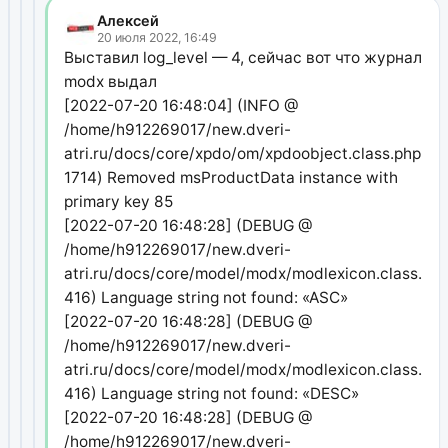
Алексей
20 июля 2022, 16:49
Выставил log_level — 4, сейчас вот что журнал
modx выдал
[2022-07-20 16:48:04] (INFO @
/home/h912269017/new.dveri-
atri.ru/docs/core/xpdo/om/xpdoobject.class.php:
1714) Removed msProductData instance with
primary key 85
[2022-07-20 16:48:28] (DEBUG @
/home/h912269017/new.dveri-
atri.ru/docs/core/model/modx/modlexicon.class.php
416) Language string not found: «ASC»
[2022-07-20 16:48:28] (DEBUG @
/home/h912269017/new.dveri-
atri.ru/docs/core/model/modx/modlexicon.class.php
416) Language string not found: «DESC»
[2022-07-20 16:48:28] (DEBUG @
/home/h912269017/new.dveri-