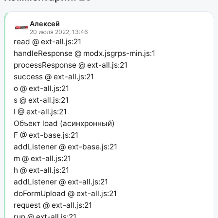
Алексей
20 июля 2022, 13:46
read @ ext-all.js:21
handleResponse @ modx.jsgrps-min.js:1
processResponse @ ext-all.js:21
success @ ext-all.js:21
o @ ext-all.js:21
s @ ext-all.js:21
I @ ext-all.js:21
Объект load (асинхронный)
F @ ext-base.js:21
addListener @ ext-base.js:21
m @ ext-all.js:21
h @ ext-all.js:21
addListener @ ext-all.js:21
doFormUpload @ ext-all.js:21
request @ ext-all.js:21
run @ ext-all.js:21