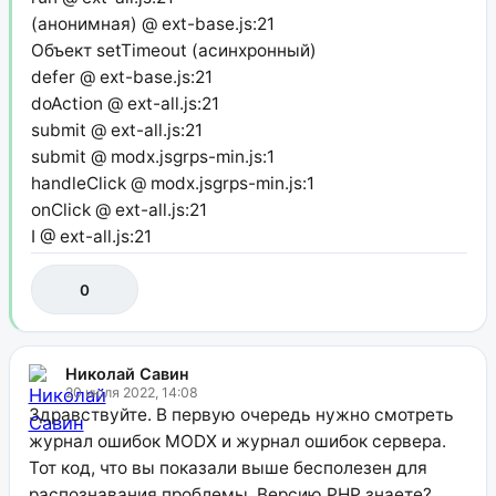
(анонимная) @ ext-base.js:21
Объект setTimeout (асинхронный)
defer @ ext-base.js:21
doAction @ ext-all.js:21
submit @ ext-all.js:21
submit @ modx.jsgrps-min.js:1
handleClick @ modx.jsgrps-min.js:1
onClick @ ext-all.js:21
I @ ext-all.js:21
0
Николай Савин
20 июля 2022, 14:08
Здравствуйте. В первую очередь нужно смотреть
журнал ошибок MODX и журнал ошибок сервера.
Тот код, что вы показали выше бесполезен для
распознавания проблемы. Версию PHP знаете?