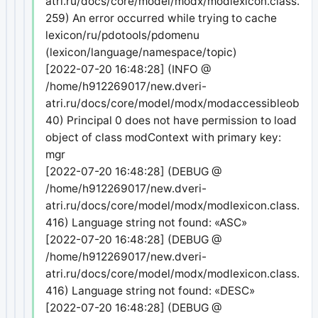
atri.ru/docs/core/model/modx/modlexicon.class.php
259) An error occurred while trying to cache
lexicon/ru/pdotools/pdomenu
(lexicon/language/namespace/topic)
[2022-07-20 16:48:28] (INFO @
/home/h912269017/new.dveri-
atri.ru/docs/core/model/modx/modaccessibleobject
40) Principal 0 does not have permission to load
object of class modContext with primary key:
mgr
[2022-07-20 16:48:28] (DEBUG @
/home/h912269017/new.dveri-
atri.ru/docs/core/model/modx/modlexicon.class.php
416) Language string not found: «ASC»
[2022-07-20 16:48:28] (DEBUG @
/home/h912269017/new.dveri-
atri.ru/docs/core/model/modx/modlexicon.class.php
416) Language string not found: «DESC»
[2022-07-20 16:48:28] (DEBUG @