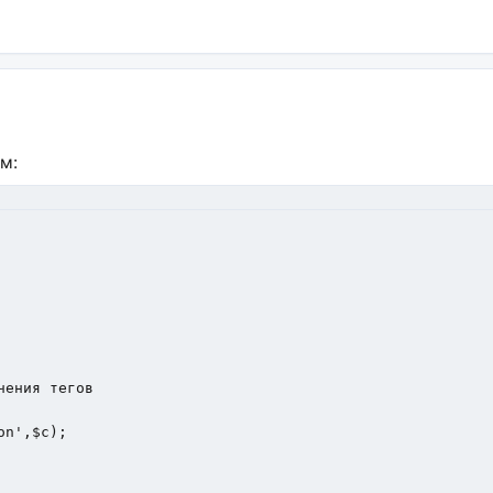
м:
ения тегов

n',$c);
