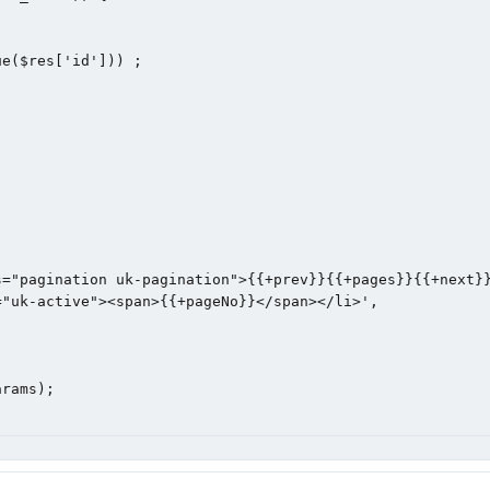
="pagination uk-pagination">{{+prev}}{{+pages}}{{+next}}
"uk-active"><span>{{+pageNo}}</span></li>',

rams);
