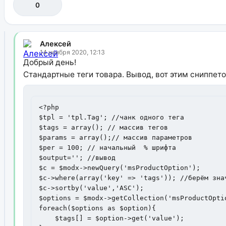
0
Алексей
14 ноября 2020, 12:13
Добрый день!
Стандартные теги товара. Вывод, вот этим сниппето
<?php

$tpl = 'tpl.Tag'; //чанк одного тега

$tags = array(); // массив тегов

$params = array();// массив параметров

$per = 100; // начальный  % шрифта

$output=''; //вывод

$c = $modx->newQuery('msProductOption');

$c->where(array('key' => 'tags')); //берём знач
$c->sortby('value','ASC');

$options = $modx->getCollection('msProductOptio
foreach($options as $option){

    $tags[] = $option->get('value');
