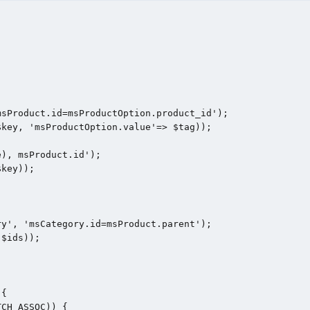
sProduct.id=msProductOption.product_id');

key, 'msProductOption.value'=> $tag));



), msProduct.id');

key));

y', 'msCategory.id=msProduct.parent');

$ids));

{

CH_ASSOC)) {
