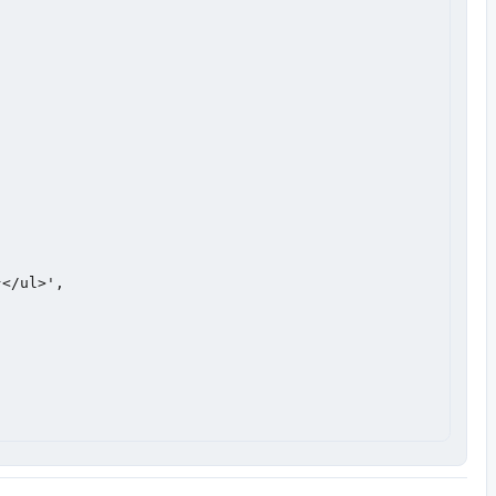
</ul>',
