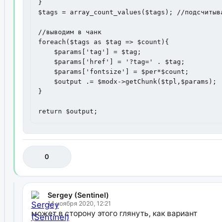
}

$tags = array_count_values($tags); //подсчитыва
//выводим в чанк

foreach($tags as $tag => $count){

    $params['tag'] = $tag;

    $params['href'] = '?tag=' . $tag;

    $params['fontsize'] = $per*$count;

    $output .= $modx->getChunk($tpl,$params);  
}

return $output;
0
Sergey (Sentinel)
14 ноября 2020, 12:21
может в сторону этого глянуть, как вариант