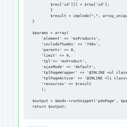
    	$res['id'][] = $row['id'];

	}

	$result = implode(",", array_unique($res['id'])) ;

}

$params = array(

    'element' => 'msProducts',

    'includeThumbs' => '740x',

    'parents' => 8,

    'limit' => 9,

    'tpl'=> 'msProduct',

    'ajaxMode' => 'default',

    'tplPageWrapper' => '@INLINE <ul class
    'tplPageActive' => '@INLINE <li class=
    'resources' => $result

    );

$output = $modx->runSnippet('pdoPage', $pa
return $output;