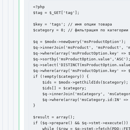
<?php

$tag = $_GET['tag'];

$key = 'tags'; // имя опции товара

$category = 0; // фильтрация по категории

$q = $modx->newQuery('msProductOption');

$q->innerJoin('msProduct', 'msProduct', 'm
$q->where(array('msProductOption.key' => $
$q->sortby('msProductOption.value','ASC');
$q->select('DISTINCT(msProductOption.value
$q->where(array('msProductOption.key' => $
if (!empty($category)) {

    $ids = $modx->getChildIds($category);

    $ids[] = $category;

    $q->innerJoin('msCategory', 'msCategor
    $q->where(array('msCategory.id:IN' => 
}

$result = array();

if ($q->prepare() && $q->stmt->execute()) 
    while ($row = $q->stmt->fetch(PDO::FET