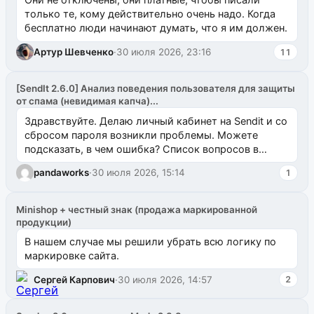
только те, кому действительно очень надо. Когда
бесплатно люди начинают думать, что я им должен.
Артур Шевченко
·
30 июля 2026, 23:16
11
[SendIt 2.6.0] Анализ поведения пользователя для защиты
от спама (невидимая капча)...
Здравствуйте. Делаю личный кабинет на Sendit и со
сбросом пароля возникли проблемы. Можете
подсказать, в чем ошибка? Список вопросов в
одноименном разделе на modx.pro пока пуст, и,...
pandaworks
·
30 июля 2026, 15:14
1
Minishop + честный знак (продажа маркированной
продукции)
В нашем случае мы решили убрать всю логику по
маркировке сайта.
Сергей Карпович
·
30 июля 2026, 14:57
2