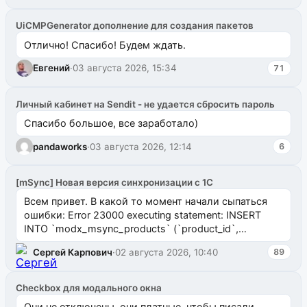
UiCMPGenerator дополнение для создания пакетов
Отлично! Спасибо! Будем ждать.
Евгений
·
03 августа 2026, 15:34
71
Личный кабинет на Sendit - не удается сбросить пароль
Спасибо большое, все заработало)
pandaworks
·
03 августа 2026, 12:14
6
[mSync] Новая версия синхронизации с 1С
Всем привет. В какой то момент начали сыпаться
ошибки: Error 23000 executing statement: INSERT
INTO `modx_msync_products` (`product_id`,
`uuid_1c`) VALUES ...
Сергей Карпович
·
02 августа 2026, 10:40
89
Checkbox для модального окна
Они не отключены, они платные, чтобы писали