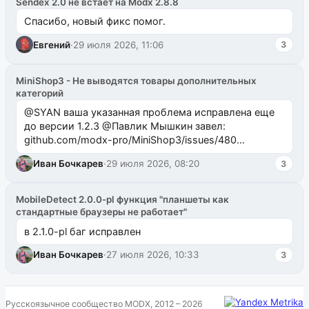
Sendex 2.0 не встает на Modx 2.8.8
Спасибо, новый фикс помог.
Евгений
·
29 июля 2026, 11:06
3
MiniShop3 - Не выводятся товары дополнительных
категорий
@SYAN ваша указанная проблема исправлена еще
до версии 1.2.3 @Павлик Мышкин завел:
github.com/modx-pro/MiniShop3/issues/480
github.com/modx-pro/MiniShop3/issues/481Исправим
Иван Бочкарев
·
29 июля 2026, 08:20
3
в б...
MobileDetect 2.0.0-pl функция "планшеты как
стандартные браузеры не работает"
в 2.1.0-pl баг исправлен
Иван Бочкарев
·
27 июля 2026, 10:33
3
Русскоязычное сообщество MODX, 2012 – 2026