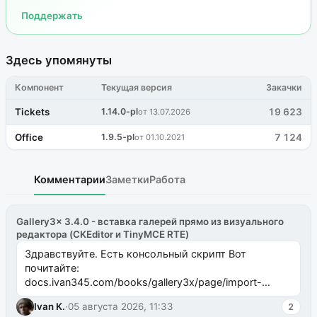
Поддержать
Здесь упомянуты
Компонент
Текущая версия
Закачки
Tickets
1.14.0-pl
19 623
от 13.07.2026
Office
1.9.5-pl
7 124
от 01.10.2021
Комментарии
Заметки
Работа
Gallery3x 3.4.0 - вставка галерей прямо из визуального
редактора (CKEditor и TinyMCE RTE)
Здравствуйте. Есть консольный скрипт Вот
почитайте:
docs.ivan345.com/books/gallery3x/page/import-
ms2galleryphp
Ivan K.
·
05 августа 2026, 11:33
2