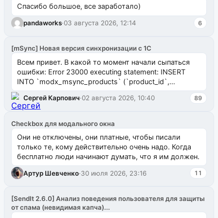
Спасибо большое, все заработало)
pandaworks
·
03 августа 2026, 12:14
6
[mSync] Новая версия синхронизации с 1С
Всем привет. В какой то момент начали сыпаться
ошибки: Error 23000 executing statement: INSERT
INTO `modx_msync_products` (`product_id`,
`uuid_1c`) VALUES ...
Сергей Карпович
·
02 августа 2026, 10:40
89
Checkbox для модального окна
Они не отключены, они платные, чтобы писали
только те, кому действительно очень надо. Когда
бесплатно люди начинают думать, что я им должен.
Артур Шевченко
·
30 июля 2026, 23:16
11
[SendIt 2.6.0] Анализ поведения пользователя для защиты
от спама (невидимая капча)...