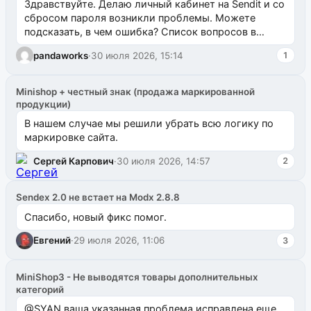
Здравствуйте. Делаю личный кабинет на Sendit и со
сбросом пароля возникли проблемы. Можете
подсказать, в чем ошибка? Список вопросов в
одноименном разделе на modx.pro пока пуст, и,...
pandaworks
·
30 июля 2026, 15:14
1
Minishop + честный знак (продажа маркированной
продукции)
В нашем случае мы решили убрать всю логику по
маркировке сайта.
Сергей Карпович
·
30 июля 2026, 14:57
2
Sendex 2.0 не встает на Modx 2.8.8
Спасибо, новый фикс помог.
Евгений
·
29 июля 2026, 11:06
3
MiniShop3 - Не выводятся товары дополнительных
категорий
@SYAN ваша указанная проблема исправлена еще