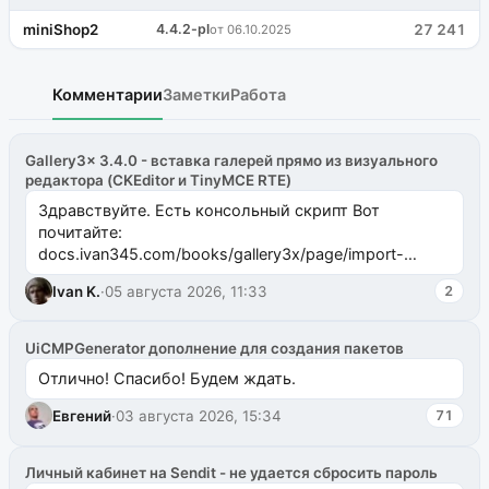
miniShop2
4.4.2-pl
27 241
от 06.10.2025
Комментарии
Заметки
Работа
Gallery3x 3.4.0 - вставка галерей прямо из визуального
редактора (CKEditor и TinyMCE RTE)
Здравствуйте. Есть консольный скрипт Вот
почитайте:
docs.ivan345.com/books/gallery3x/page/import-
ms2galleryphp
Ivan K.
·
05 августа 2026, 11:33
2
UiCMPGenerator дополнение для создания пакетов
Отлично! Спасибо! Будем ждать.
Евгений
·
03 августа 2026, 15:34
71
Личный кабинет на Sendit - не удается сбросить пароль