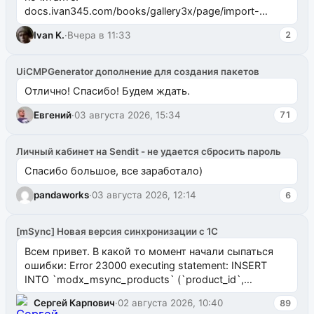
docs.ivan345.com/books/gallery3x/page/import-
ms2galleryphp
Ivan K.
·
Вчера в 11:33
2
UiCMPGenerator дополнение для создания пакетов
Отлично! Спасибо! Будем ждать.
Евгений
·
03 августа 2026, 15:34
71
Личный кабинет на Sendit - не удается сбросить пароль
Спасибо большое, все заработало)
pandaworks
·
03 августа 2026, 12:14
6
[mSync] Новая версия синхронизации с 1С
Всем привет. В какой то момент начали сыпаться
ошибки: Error 23000 executing statement: INSERT
INTO `modx_msync_products` (`product_id`,
`uuid_1c`) VALUES ...
Сергей Карпович
·
02 августа 2026, 10:40
89