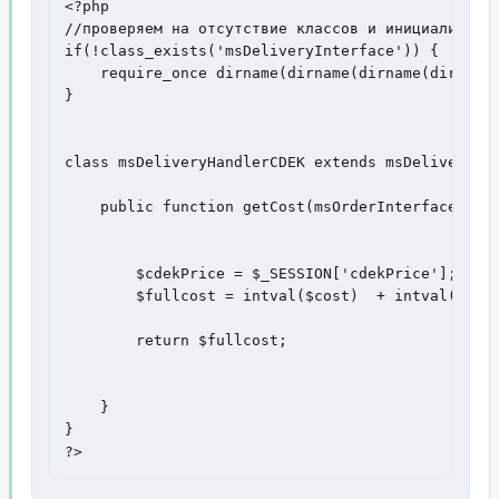
<?php

//проверяем на отсутствие классов и инициализируе
if(!class_exists('msDeliveryInterface')) {

    require_once dirname(dirname(dirname(dirname(
}

class msDeliveryHandlerCDEK extends msDeliveryHan
    public function getCost(msOrderInterface $ord
        $cdekPrice = $_SESSION['cdekPrice'];

        $fullcost = intval($cost)  + intval($cdek
        return $fullcost;

    }

} 

?>