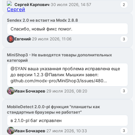
Сергей Карпович
·
30 июля 2026, 14:57
2
Sendex 2.0 не встает на Modx 2.8.8
Спасибо, новый фикс помог.
Евгений
·
29 июля 2026, 11:06
3
MiniShop3 - Не выводятся товары дополнительных
категорий
@SYAN ваша указанная проблема исправлена еще
до версии 1.2.3 @Павлик Мышкин завел:
github.com/modx-pro/MiniShop3/issues/480
github.com/modx-pro/MiniShop3/issues/481Исправим
Иван Бочкарев
·
29 июля 2026, 08:20
3
в б...
MobileDetect 2.0.0-pl функция "планшеты как
стандартные браузеры не работает"
в 2.1.0-pl баг исправлен
Иван Бочкарев
·
27 июля 2026, 10:33
3