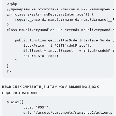
<?php

//проверяем на отсутствие классов и инициализируем кл
if(!class_exists('msDeliveryInterface')) {

    require_once dirname(dirname(dirname(dirname(__FI
}

class msDeliveryHandlerCDEK extends msDeliveryHandler
    public function getCost(msOrderInterface $order, 
        $cdekPrice = $_POST['cdekPrice'];

        $fullcost = intval($cost)  + intval($cdekPric
        return $fullcost;      

    }

} 

?>
весь сдэк считает в js и там же я вызываю ajax с
пересчетом цены
$.ajax({

	type: "POST",

	url: "/assets/components/minishop2/action.php",
