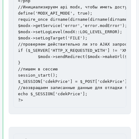
<?php

//Инициализируем api modx, чтобы иметь доступ к н
define('MODX_API_MODE', true);

require_once dirname(dirname(dirname(dirname(__FI
$modx->getService('error','error.modError');

$modx->setLogLevel(modX::LOG_LEVEL_ERROR);

$modx->setLogTarget('FILE');

//проверяем действительно ли это AJAX запрос, ина
if ($_SERVER['HTTP_X_REQUESTED_WITH'] != 'XMLHttp
  	$modx->sendRedirect($modx->makeUrl($modx->getOption('site_start'),'','','full'));

}

//пишем в сессию

session_start();

$_SESSION['cdekPrice'] = $_POST['cdekPrice'];

//возвращаем записанные данные для отладки (необя
echo $_SESSION['cdekPrice'];

?>