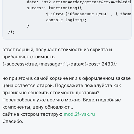
	data: "ms2_action=order/getcost&ctx=web&cdekPrice="+data.result.price,

	success: function(msg){

		$.jGrowl('Обновление цены' , { theme: 'message-system', life: 2500 });

		console.log(msg);

	}

});
ответ верный, получает стоимость из скрипта и
прибавляет стоимость
{«success»:true,«message»:"",«data»:{«cost»:2430}}
но при этом в самой корзине или в оформленном заказе
цена остается старой. Подскажите пожалуйста как
правильно обновить стоимость доставки?
Перепробовал уже все что можно. Видел подобные
компоненты, цену обновляют…
сайт на котором тестирую
mod.2f-vsk.ru
Спасибо.