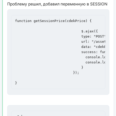
Проблему решил, добавил переменную в SESSION
function getSessionPrice(cdekPrice) {

				$.ajax({

			        type: "POST",

			        url: "/assets/components/customDelivery/session.php",

			        data: "cdekPrice=" + cdekPrice,

			        success: function(res) {

			          console.log(res);

			          console.log(cdekPrice);

			        }

			    });

}