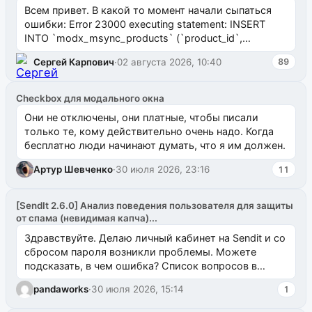
Всем привет. В какой то момент начали сыпаться
ошибки: Error 23000 executing statement: INSERT
INTO `modx_msync_products` (`product_id`,
`uuid_1c`) VALUES ...
Сергей Карпович
·
02 августа 2026, 10:40
89
Checkbox для модального окна
Они не отключены, они платные, чтобы писали
только те, кому действительно очень надо. Когда
бесплатно люди начинают думать, что я им должен.
Артур Шевченко
·
30 июля 2026, 23:16
11
[SendIt 2.6.0] Анализ поведения пользователя для защиты
от спама (невидимая капча)...
Здравствуйте. Делаю личный кабинет на Sendit и со
сбросом пароля возникли проблемы. Можете
подсказать, в чем ошибка? Список вопросов в
одноименном разделе на modx.pro пока пуст, и,...
pandaworks
·
30 июля 2026, 15:14
1