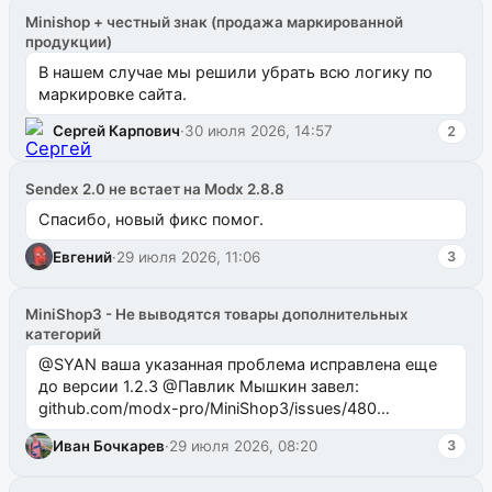
Minishop + честный знак (продажа маркированной
продукции)
В нашем случае мы решили убрать всю логику по
маркировке сайта.
Сергей Карпович
·
30 июля 2026, 14:57
2
Sendex 2.0 не встает на Modx 2.8.8
Спасибо, новый фикс помог.
Евгений
·
29 июля 2026, 11:06
3
MiniShop3 - Не выводятся товары дополнительных
категорий
@SYAN ваша указанная проблема исправлена еще
до версии 1.2.3 @Павлик Мышкин завел:
github.com/modx-pro/MiniShop3/issues/480
github.com/modx-pro/MiniShop3/issues/481Исправим
Иван Бочкарев
·
29 июля 2026, 08:20
3
в б...