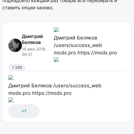
поднадоело каждый раз товары все перебирать и
ставить опции заново.
Дмитрий
Дмитрий Беляков
Беляков
/users/success_web
16 мая 2018,
modx.pro
https://modx.pro
09:31
1 288
Дмитрий Беляков
/users/success_web
modx.pro
https://modx.pro
+1