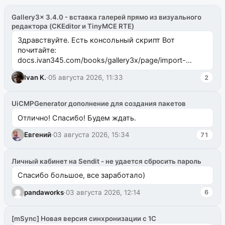
Gallery3x 3.4.0 - вставка галерей прямо из визуального
редактора (CKEditor и TinyMCE RTE)
Здравствуйте. Есть консольный скрипт Вот
почитайте:
docs.ivan345.com/books/gallery3x/page/import-
ms2galleryphp
Ivan K.
·
05 августа 2026, 11:33
2
UiCMPGenerator дополнение для создания пакетов
Отлично! Спасибо! Будем ждать.
Евгений
·
03 августа 2026, 15:34
71
Личный кабинет на Sendit - не удается сбросить пароль
Спасибо большое, все заработало)
pandaworks
·
03 августа 2026, 12:14
6
[mSync] Новая версия синхронизации с 1С