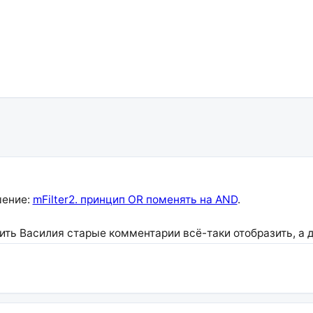
шение:
mFilter2. принцип OR поменять на AND
.
осить Василия старые комментарии всё-таки отобразить, 