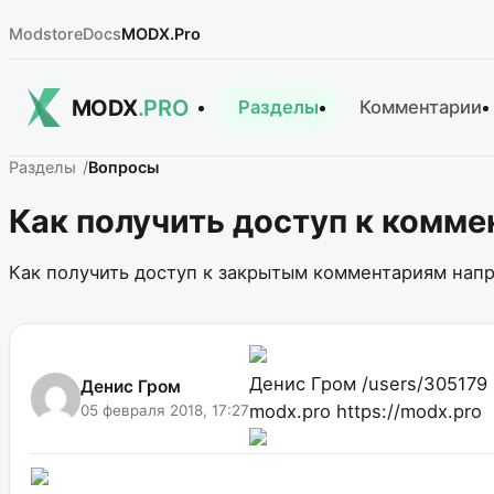
Modstore
Docs
MODX.Pro
MODX
.PRO
Разделы
Комментарии
Разделы
Вопросы
Как получить доступ к комм
Как получить доступ к закрытым комментариям нап
Денис Гром
/users/305179
Денис Гром
modx.pro
https://modx.pro
05 февраля 2018, 17:27