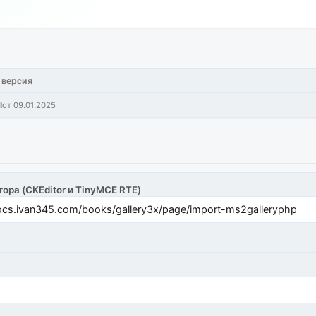
 версия
l
от 09.01.2025
тора (CKEditor и TinyMCE RTE)
cs.ivan345.com/books/gallery3x/page/import-ms2galleryphp