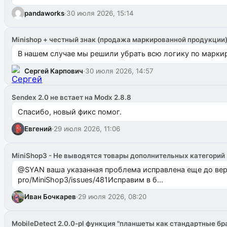
pandaworks
·
30 июля 2026, 15:14
Minishop + честный знак (продажа маркированной продукции
В нашем случае мы решили убрать всю логику по маркир
Сергей Карпович
·
30 июля 2026, 14:57
Sendex 2.0 не встает на Modx 2.8.8
Спасибо, новый фикс помог.
Евгений
·
29 июля 2026, 11:06
MiniShop3 - Не выводятся товары дополнительных категорий
@SYAN ваша указанная проблема исправлена еще до версии 1.2.3 @Павлик Мышкин завел: gith
pro/MiniShop3/issues/481Исправим в б...
Иван Бочкарев
·
29 июля 2026, 08:20
MobileDetect 2.0.0-pl функция "планшеты как стандартные бр