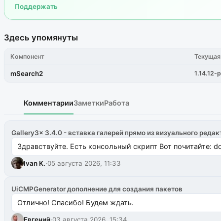
Поддержать
Здесь упомянуты
Компонент
Текущая
mSearch2
1.14.12-p
Комментарии
Заметки
Работа
Gallery3x 3.4.0 - вставка галерей прямо из визуального редак
Здравствуйте. Есть консольный скрипт Вот почитайте: do
Ivan K.
·
05 августа 2026, 11:33
UiCMPGenerator дополнение для создания пакетов
Отлично! Спасибо! Будем ждать.
Евгений
·
03 августа 2026, 15:34