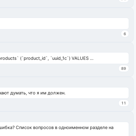
6
ucts` (`product_id`, `uuid_1c`) VALUES ...
89
нают думать, что я им должен.
11
ошибка? Список вопросов в одноименном разделе на