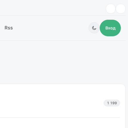
Rss
Вход
1 199