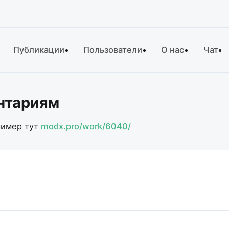
Публикации
Пользователи
О нас
Чат
ентариям
ример тут
modx.pro/work/6040/