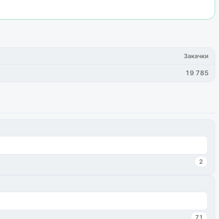
Закачки
19 785
2
71