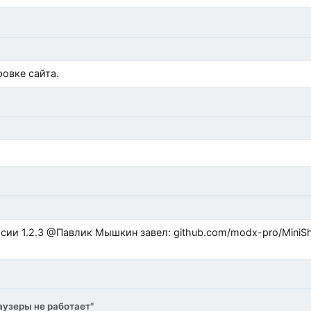
)
овке сайта.
ub.com/modx-pro/MiniShop3/issues/480 github.com/modx-
аузеры не работает"